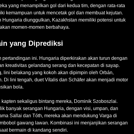
ka yang menampilkan gol dari kedua tim, dengan rata-rata
iliki kemampuan untuk mencetak gol dan membuat kejutan.
n Hungaria diunggulkan, Kazakhstan memiliki potensi untuk
ptakan momen-momen berbahaya.
in yang Diprediksi
m pertandingan ini. Hungaria diperkirakan akan turun dengan
an kreativitas gelandang serang dan kecepatan di sayap.
lini belakang yang kokoh akan dipimpin oleh Orbán,
 Di lini tengah, duet Vítalis dan Schäfer akan menjadi motor
sikan bola.
a kapten sekaligus bintang mereka, Dominik Szoboszlai.
alik banyak serangan Hungaria, dengan visi, umpan, dan
ama Sallai dan Tóth, mereka akan mendukung Varga di
embobol gawang lawan. Kombinasi ini menjanjikan serangan
saat bermain di kandang sendiri.