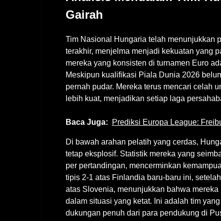
Gairah
Tim Nasional Hungaria telah menunjukkan 
terakhir, menjelma menjadi kekuatan yang p
mereka yang konsisten di turnamen Euro adal
Meskipun kualifikasi Piala Dunia 2026 bel
pernah pudar. Mereka terus mencari cela
lebih kuat, menjadikan setiap laga persahab
Baca Juga:
Prediksi Europa League: Freib
Di bawah arahan pelatih yang cerdas, Hung
tetap eksplosif. Statistik mereka yang seimb
per pertandingan, mencerminkan kemampu
tipis 2-1 atas Finlandia baru-baru ini, set
atas Slovenia, menunjukkan bahwa mereka me
dalam situasi yang ketat. Ini adalah tim ya
dukungan penuh dari para pendukung di Pu