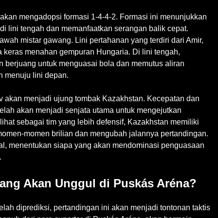
r akan mengadopsi formasi 1-4-4-2. Formasi ini menunjukkan
i lini tengah dan memanfaatkan serangan balik cepat.
awah mistar gawang. Lini pertahanan yang terdiri dari Amir,
a keras menahan gempuran Hungaria. Di lini tengah,
n berjuang untuk menguasai bola dan memutus aliran
 menuju lini depan.
ev akan menjadi ujung tombak Kazakhstan. Kecepatan dan
ah akan menjadi senjata utama untuk mengejutkan
hat sebagai tim yang lebih defensif, Kazakhstan memiliki
men-momen brilian dan mengubah jalannya pertandingan.
usial, menentukan siapa yang akan mendominasi penguasaan
.
 yang Akan Unggul di Puskás Aréna?
h diprediksi, pertandingan ini akan menjadi tontonan taktis