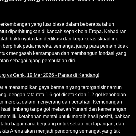
perkembangan yang luar biasa dalam beberapa tahun
atut diperhitungkan di kancah sepak bola Eropa. Kehadiran
ah bukti nyata dari dedikasi dan kerja keras skuad ini.
um berpihak pada mereka, semangat juang para pemain tidak
h untuk mengasah kemampuan dan membangun fondasi yang
atan sebagai ajang pembuktian diri.
urg vs Genk, 19 Mar 2026 - Panas di Kandang!
aria menampilkan gaya bermain yang terorganisir namun
ang, dengan rata-rata 1.6 gol dicetak dan 1.2 gol kebobolan
an mereka dalam menyerang dan bertahan. Kemenangan
elah hasil imbang tanpa gol melawan Yunani dan kemenangan
miliki ketahanan mental untuk meraih hasil positif, bahkan
ng tahu bagaimana berjuang untuk setiap inci lapangan, dan
skás Aréna akan menjadi pendorong semangat yang tak