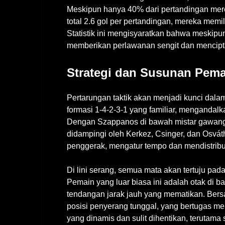
Meskipun hanya 40% dari pertandingan mere
total 2.6 gol per pertandingan, mereka mem
Statistik ini mengisyaratkan bahwa meskipu
memberikan perlawanan sengit dan menci
Strategi dan Susunan Pema
Pertarungan taktik akan menjadi kunci dala
formasi 1-4-2-3-1 yang familiar, mengandalk
Dengan Szappanos di bawah mistar gawang, 
didampingi oleh Kerkez, Csinger, dan Osváth.
penggerak, mengatur tempo dan mendistribu
Di lini serang, semua mata akan tertuju pad
Pemain yang luar biasa ini adalah otak di b
tendangan jarak jauh yang mematikan. Bers
posisi penyerang tunggal, yang bertugas m
yang dinamis dan sulit dihentikan, terutama 