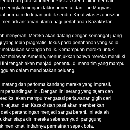
enuh dari para suporter di Puskás Aréna, akan bermain
 seringkali menjadi faktor penentu, dan The Magyars
at bermain di depan publik sendiri. Kreativitas Szoboszlai
an menjadi ancaman utama bagi pertahanan Kazakhstan.
ah menyerah. Mereka akan datang dengan semangat juang
i yang lebih pragmatis, fokus pada pertahanan yang solid
k melakukan serangan balik. Kemampuan mereka untuk
at saat melawan Armenia, menunjukkan bahwa mereka memiliki
di lini tengah akan menjadi penentu, di mana tim yang mampu
nggulan dalam menciptakan peluang.
 matang dan performa kandang mereka yang impresif,
m pertandingan ini. Dengan lini serang yang tajam dan
rediksi akan mampu mengatasi perlawanan gigih dari
h kejutan, dan Kazakhstan pasti akan memberikan
etik pertandingan menjadi sangat berarti. Ini adalah
ukkan siapa diri mereka sebenarnya di panggung
tuk menikmati indahnya permainan sepak bola.