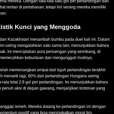
orma mereka. Dengan rata-rata satu gol per pertandingan dan
at rentan di pertahanan, tetapi lini serang mereka memiliki
wan.
tistik Kunci yang Menggoda
a dan Kazakhstan menambah bumbu pada duel kali ini. Dalam
tim saling mengalahkan satu sama lain, menunjukkan bahwa
ihak. Ini menciptakan aura persaingan yang seimbang, di
k memecahkan kebuntuan dan mengungguli rivalnya.
a telah memenangkan empat dari tujuh pertandingan terakhir
ih menarik lagi, 60% dari pertandingan Hungaria sering
-rata total 2.8 gol per pertandingan. Ini menunjukkan bahwa
 penuh aksi di depan gawang, menjanjikan tontonan yang
dianggap remeh. Mereka datang ke pertandingan ini dengan
mentum positif yang bisa meningkatkan moral tim.