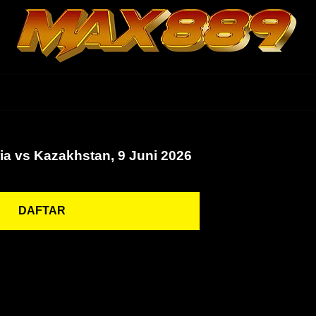
ia vs Kazakhstan, 9 Juni 2026
DAFTAR