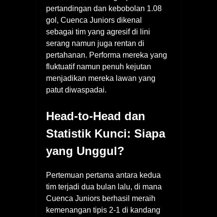
pertandingan dan kebobolan 1.08
gol, Cuenca Juniors dikenal
sebagai tim yang agresif di lini
serang namun juga rentan di
pertahanan. Performa mereka yang
fluktuatif namun penuh kejutan
menjadikan mereka lawan yang
patut diwaspadai.
Head-to-Head dan
Statistik Kunci: Siapa
yang Unggul?
Pertemuan pertama antara kedua
tim terjadi dua bulan lalu, di mana
Cuenca Juniors berhasil meraih
kemenangan tipis 2-1 di kandang