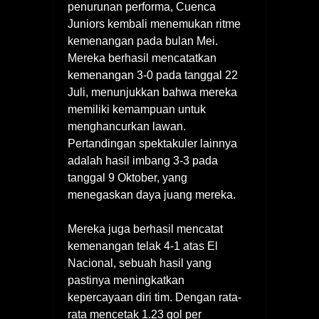
penurunan performa, Cuenca
Juniors kembali menemukan ritme
kemenangan pada bulan Mei.
Mereka berhasil mencatatkan
kemenangan 3-0 pada tanggal 22
Juli, menunjukkan bahwa mereka
memiliki kemampuan untuk
menghancurkan lawan.
Pertandingan spektakuler lainnya
adalah hasil imbang 3-3 pada
tanggal 9 Oktober, yang
menegaskan daya juang mereka.
Mereka juga berhasil mencatat
kemenangan telak 4-1 atas El
Nacional, sebuah hasil yang
pastinya meningkatkan
kepercayaan diri tim. Dengan rata-
rata mencetak 1.23 gol per