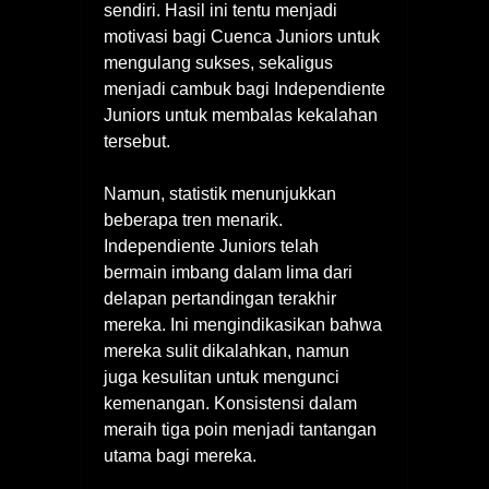
sendiri. Hasil ini tentu menjadi
motivasi bagi Cuenca Juniors untuk
mengulang sukses, sekaligus
menjadi cambuk bagi Independiente
Juniors untuk membalas kekalahan
tersebut.
Namun, statistik menunjukkan
beberapa tren menarik.
Independiente Juniors telah
bermain imbang dalam lima dari
delapan pertandingan terakhir
mereka. Ini mengindikasikan bahwa
mereka sulit dikalahkan, namun
juga kesulitan untuk mengunci
kemenangan. Konsistensi dalam
meraih tiga poin menjadi tantangan
utama bagi mereka.