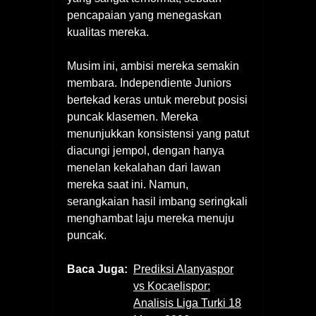
pencapaian yang menegaskan
kualitas mereka.
Musim ini, ambisi mereka semakin
membara. Independiente Juniors
bertekad keras untuk merebut posisi
puncak klasemen. Mereka
menunjukkan konsistensi yang patut
diacungi jempol, dengan hanya
menelan kekalahan dari lawan
mereka saat ini. Namun,
serangkaian hasil imbang seringkali
menghambat laju mereka menuju
puncak.
Baca Juga:
Prediksi Alanyaspor
vs Kocaelispor:
Analisis Liga Turki 18