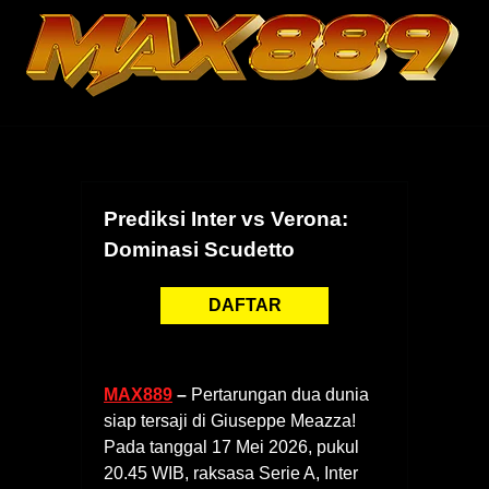
Skip
to
content
Prediksi Inter vs Verona:
Dominasi Scudetto
DAFTAR
MAX889
–
Pertarungan dua dunia
siap tersaji di Giuseppe Meazza!
Pada tanggal 17 Mei 2026, pukul
20.45 WIB, raksasa Serie A, Inter