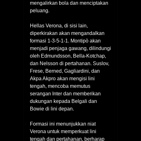
mengalirkan bola dan menciptakan
peluang.
Hellas Verona, di sisi lain,
diperkirakan akan mengandalkan
formasi 1-3-5-1-1. Montipò akan
menjadi penjaga gawang, dilindungi
oleh Edmundsson, Bella-Kotchap,
dan Nelsson di pertahanan. Suslov,
Frese, Berned, Gagliardini, dan
Akpa Akpro akan mengisi lini
tengah, mencoba memutus
serangan Inter dan memberikan
dukungan kepada Belgali dan
Bowie di lini depan.
Formasi ini menunjukkan niat
Verona untuk memperkuat lini
tengah dan pertahanan, berharap