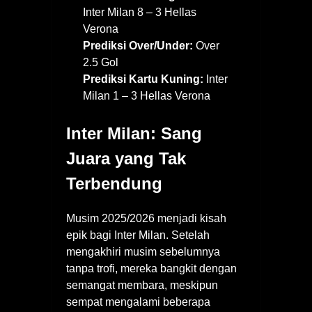
Inter Milan 8 – 3 Hellas
Verona
Prediksi Over/Under:
Over
2.5 Gol
Prediksi Kartu Kuning:
Inter
Milan 1 – 3 Hellas Verona
Inter Milan: Sang
Juara yang Tak
Terbendung
Musim 2025/2026 menjadi kisah
epik bagi Inter Milan. Setelah
mengakhiri musim sebelumnya
tanpa trofi, mereka bangkit dengan
semangat membara, meskipun
sempat mengalami beberapa