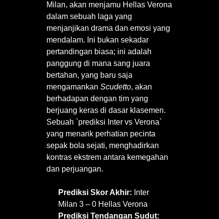
Milan, akan menjamu Hellas Verona
dalam sebuah laga yang
menjanjikan drama dan emosi yang
mendalam. Ini bukan sekadar
pertandingan biasa; ini adalah
panggung di mana sang juara
bertahan, yang baru saja
mengamankan
Scudetto
, akan
berhadapan dengan tim yang
berjuang keras di dasar klasemen.
Sebuah `prediksi Inter vs Verona`
yang menarik perhatian pecinta
sepak bola sejati, menghadirkan
kontras ekstrem antara kemegahan
dan perjuangan.
Prediksi Skor Akhir:
Inter
Milan 3 – 0 Hellas Verona
Prediksi Tendangan Sudut: