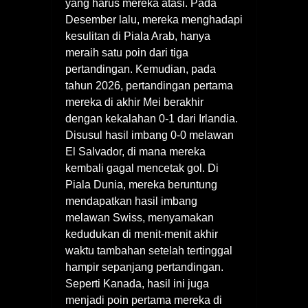
yang harus mereka atasi. Pada
Desember lalu, mereka menghadapi
kesulitan di Piala Arab, hanya
meraih satu poin dari tiga
pertandingan. Kemudian, pada
tahun 2026, pertandingan pertama
mereka di akhir Mei berakhir
dengan kekalahan 0-1 dari Irlandia.
Disusul hasil imbang 0-0 melawan
El Salvador, di mana mereka
kembali gagal mencetak gol. Di
Piala Dunia, mereka beruntung
mendapatkan hasil imbang
melawan Swiss, menyamakan
kedudukan di menit-menit akhir
waktu tambahan setelah tertinggal
hampir sepanjang pertandingan.
Seperti Kanada, hasil ini juga
menjadi poin pertama mereka di