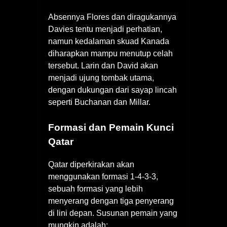
Absennya Flores dan diragukannya
Davies tentu menjadi perhatian,
namun kedalaman skuad Kanada
diharapkan mampu menutup celah
tersebut. Larin dan David akan
menjadi ujung tombak utama,
dengan dukungan dari sayap lincah
seperti Buchanan dan Millar.
Formasi dan Pemain Kunci
Qatar
Qatar diperkirakan akan
menggunakan formasi 1-4-3-3,
sebuah formasi yang lebih
menyerang dengan tiga penyerang
di lini depan. Susunan pemain yang
mungkin adalah: