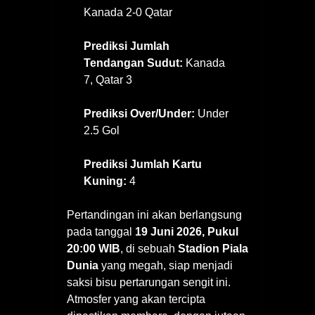
Kanada 2-0 Qatar
Prediksi Jumlah
Tendangan Sudut:
Kanada
7, Qatar 3
Prediksi Over/Under:
Under
2.5 Gol
Prediksi Jumlah Kartu
Kuning:
4
Pertandingan ini akan berlangsung
pada tanggal
19 Juni 2026, Pukul
20:00 WIB
, di sebuah
Stadion Piala
Dunia
yang megah, siap menjadi
saksi bisu pertarungan sengit ini.
Atmosfer yang akan tercipta