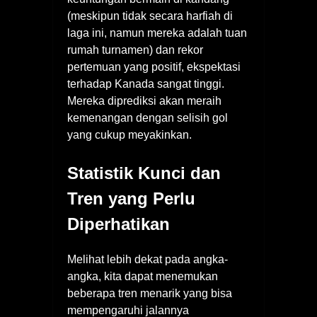
(meskipun tidak secara harfiah di
laga ini, namun mereka adalah tuan
rumah turnamen) dan rekor
pertemuan yang positif, ekspektasi
terhadap Kanada sangat tinggi.
Mereka diprediksi akan meraih
kemenangan dengan selisih gol
yang cukup meyakinkan.
Statistik Kunci dan
Tren yang Perlu
Diperhatikan
Melihat lebih dekat pada angka-
angka, kita dapat menemukan
beberapa tren menarik yang bisa
mempengaruhi jalannya