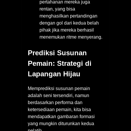
pertahanan mereka juga
rentan, yang bisa
menghasilkan pertandingan
dengan gol dari kedua belah
pihak jika mereka berhasil
menemukan ritme menyerang.
Prediksi Susunan
Pemain: Strategi di
Lapangan Hijau
Memprediksi susunan pemain
adalah seni tersendiri, namun
berdasarkan performa dan
ketersediaan pemain, kita bisa
mendapatkan gambaran formasi
yang mungkin diturunkan kedua
pelatih.