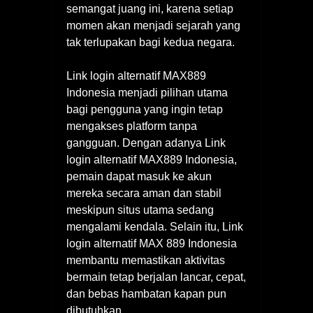
semangat juang ini, karena setiap
momen akan menjadi sejarah yang
tak terlupakan bagi kedua negara.
Link login alternatif MAX889
Indonesia menjadi pilihan utama
bagi pengguna yang ingin tetap
mengakses platform tanpa
gangguan. Dengan adanya Link
login alternatif MAX889 Indonesia,
pemain dapat masuk ke akun
mereka secara aman dan stabil
meskipun situs utama sedang
mengalami kendala. Selain itu, Link
login alternatif MAX 889 Indonesia
membantu memastikan aktivitas
bermain tetap berjalan lancar, cepat,
dan bebas hambatan kapan pun
dibutuhkan.