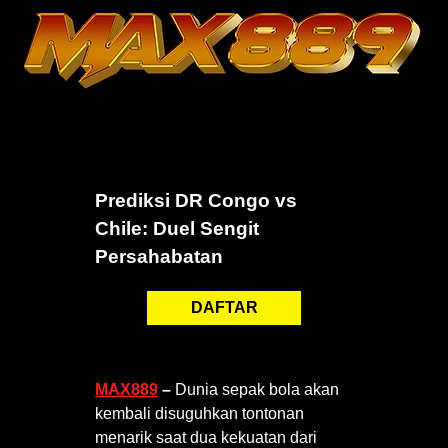
Skip
to
content
Prediksi DR Congo vs
Chile: Duel Sengit
Persahabatan
DAFTAR
MAX889
–
Dunia sepak bola akan
kembali disuguhkan tontonan
menarik saat dua kekuatan dari