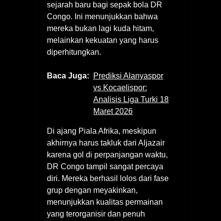
sejarah baru bagi sepak bola DR
Congo. Ini menunjukkan bahwa
mereka bukan lagi kuda hitam,
melainkan kekuatan yang harus
diperhitungkan.
Baca Juga:
Prediksi Alanyaspor
vs Kocaelispor:
Analisis Liga Turki 18
Maret 2026
Di ajang Piala Afrika, meskipun
akhirnya harus takluk dari Aljazair
karena gol di perpanjangan waktu,
DR Congo tampil sangat percaya
diri. Mereka berhasil lolos dari fase
grup dengan meyakinkan,
menunjukkan kualitas permainan
yang terorganisir dan penuh