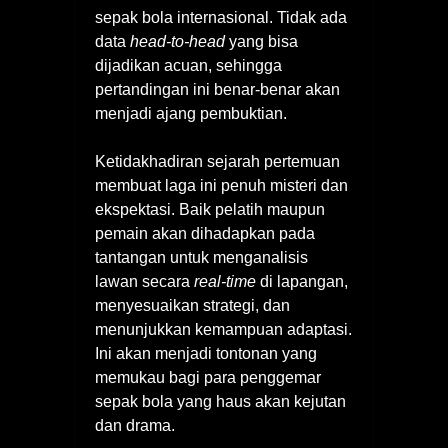
sepak bola internasional. Tidak ada
data
head-to-head
yang bisa
dijadikan acuan, sehingga
pertandingan ini benar-benar akan
menjadi ajang pembuktian.
Ketidakhadiran sejarah pertemuan
membuat laga ini penuh misteri dan
ekspektasi. Baik pelatih maupun
pemain akan dihadapkan pada
tantangan untuk menganalisis
lawan secara
real-time
di lapangan,
menyesuaikan strategi, dan
menunjukkan kemampuan adaptasi.
Ini akan menjadi tontonan yang
memukau bagi para penggemar
sepak bola yang haus akan kejutan
dan drama.