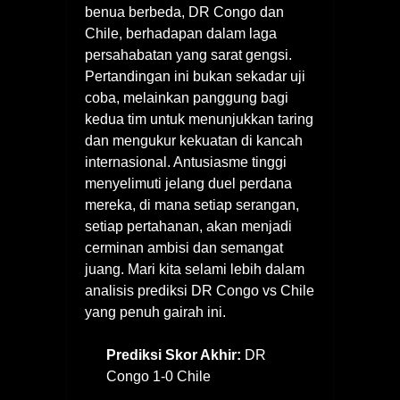
benua berbeda, DR Congo dan
Chile, berhadapan dalam laga
persahabatan yang sarat gengsi.
Pertandingan ini bukan sekadar uji
coba, melainkan panggung bagi
kedua tim untuk menunjukkan taring
dan mengukur kekuatan di kancah
internasional. Antusiasme tinggi
menyelimuti jelang duel perdana
mereka, di mana setiap serangan,
setiap pertahanan, akan menjadi
cerminan ambisi dan semangat
juang. Mari kita selami lebih dalam
analisis prediksi DR Congo vs Chile
yang penuh gairah ini.
Prediksi Skor Akhir:
DR
Congo 1-0 Chile