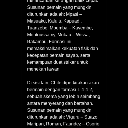
melancarkan serangan balik cepat.
Susunan pemain yang mungkin
diturunkan adalah: Mpasi –
Masuaku, Kalulu, Kapuadi,
Tuanzebe, Mbemba – Kayembe,
Moutoussamy, Mukau – Wissa,
Bakambu. Formasi ini
memaksimalkan kekuatan fisik dan
kecepatan pemain sayap, serta
kemampuan duet striker untuk
menekan lawan.
Di sisi lain, Chile diperkirakan akan
bermain dengan formasi 1-4-4-2,
sebuah skema yang lebih seimbang
antara menyerang dan bertahan.
Susunan pemain yang mungkin
diturunkan adalah: Viguru – Suazo,
Maripan, Roman, Faundez – Osorio,