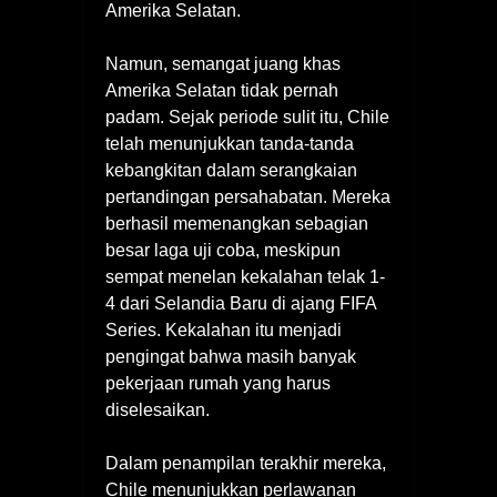
Amerika Selatan.
Namun, semangat juang khas
Amerika Selatan tidak pernah
padam. Sejak periode sulit itu, Chile
telah menunjukkan tanda-tanda
kebangkitan dalam serangkaian
pertandingan persahabatan. Mereka
berhasil memenangkan sebagian
besar laga uji coba, meskipun
sempat menelan kekalahan telak 1-
4 dari Selandia Baru di ajang FIFA
Series. Kekalahan itu menjadi
pengingat bahwa masih banyak
pekerjaan rumah yang harus
diselesaikan.
Dalam penampilan terakhir mereka,
Chile menunjukkan perlawanan