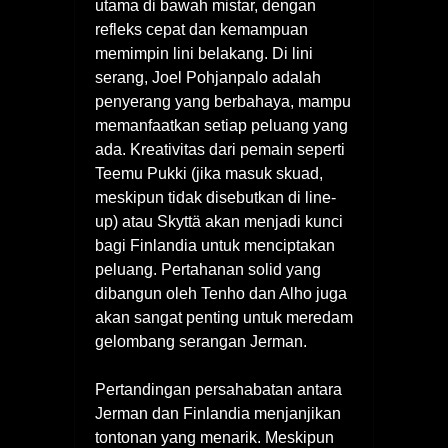
utama di bawah mistar, dengan
refleks cepat dan kemampuan
memimpin lini belakang. Di lini
serang, Joel Pohjanpalo adalah
penyerang yang berbahaya, mampu
memanfaatkan setiap peluang yang
ada. Kreativitas dari pemain seperti
Teemu Pukki (jika masuk skuad,
meskipun tidak disebutkan di line-
up) atau Skyttä akan menjadi kunci
bagi Finlandia untuk menciptakan
peluang. Pertahanan solid yang
dibangun oleh Tenho dan Alho juga
akan sangat penting untuk meredam
gelombang serangan Jerman.
Pertandingan persahabatan antara
Jerman dan Finlandia menjanjikan
tontonan yang menarik. Meskipun