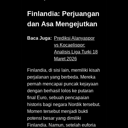
Finlandia: Perjuangan
dan Asa Mengejutkan
Baca Juga:
Prediksi Alanyaspor
vs Kocaelispor:
Analisis Liga Turki 18
Maret 2026
Finlandia, di sisi lain, memiliki kisah
perjalanan yang berbeda. Mereka
pernah mencapai puncak kejayaan
dengan berhasil lolos ke putaran
final Euro, sebuah pencapaian
historis bagi negara Nordik tersebut.
Momen tersebut menjadi bukti
potensi besar yang dimiliki
Finlandia. Namun, setelah euforia