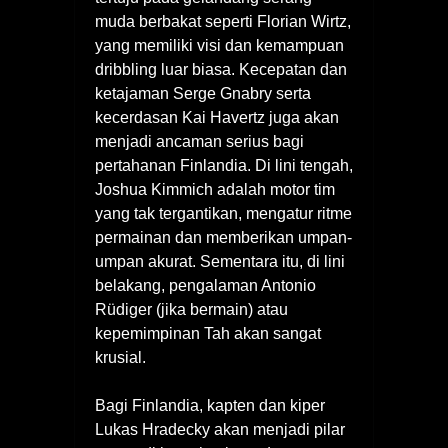
muda berbakat seperti Florian Wirtz,
yang memiliki visi dan kemampuan
dribbling luar biasa. Kecepatan dan
ketajaman Serge Gnabry serta
kecerdasan Kai Havertz juga akan
menjadi ancaman serius bagi
pertahanan Finlandia. Di lini tengah,
Joshua Kimmich adalah motor tim
yang tak tergantikan, mengatur ritme
permainan dan memberikan umpan-
umpan akurat. Sementara itu, di lini
belakang, pengalaman Antonio
Rüdiger (jika bermain) atau
kepemimpinan Tah akan sangat
krusial.
Bagi Finlandia, kapten dan kiper
Lukas Hradecky akan menjadi pilar