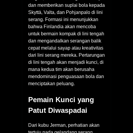
dan memberikan suplai bola kepada
Skyttä, Valta, dan Pohjanpalo di lini
serang. Formasi ini menunjukkan
bahwa Finlandia akan mencoba
untuk bermain kompak di lini tengah
dan mengandalkan serangan balik
cepat melalui sayap atau kreativitas
dari lini serang mereka. Pertarungan
di lini tengah akan menjadi kunci, di
mana kedua tim akan berusaha
mendominasi penguasaan bola dan
menciptakan peluang.
Pemain Kunci yang
Patut Diwaspadai
Dari kubu Jerman, perhatian akan
tertuju pada gelandang serang