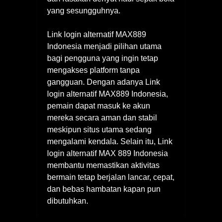
yang sesungguhnya.
Link login alternatif MAX889
Indonesia menjadi pilihan utama
bagi pengguna yang ingin tetap
mengakses platform tanpa
gangguan. Dengan adanya Link
login alternatif MAX889 Indonesia,
pemain dapat masuk ke akun
mereka secara aman dan stabil
meskipun situs utama sedang
mengalami kendala. Selain itu, Link
login alternatif MAX 889 Indonesia
membantu memastikan aktivitas
bermain tetap berjalan lancar, cepat,
dan bebas hambatan kapan pun
dibutuhkan.