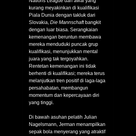
Nations League dan awal yang
kurang meyakinkan di kualifikasi
Piala Dunia dengan takluk dari
Slovakia,
Die Mannschaft
bangkit
dengan luar biasa. Serangkaian
kemenangan beruntun membawa
mereka menduduki puncak grup
kualifikasi, menunjukkan mental
juara yang tak tergoyahkan.
Rentetan kemenangan ini tidak
berhenti di kualifikasi; mereka terus
melanjutkan tren positif di laga-laga
persahabatan, membangun
momentum dan kepercayaan diri
yang tinggi.
Di bawah asuhan pelatih Julian
Nagelsmann, Jerman menampilkan
sepak bola menyerang yang atraktif