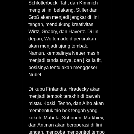
Schlotterbeck, Tah, dan Kimmich
mengisi lini belakang. Stiller dan
Groß akan menjadi jangkar di lini
tengah, mendukung kreativitas
Wirtz, Gnabry, dan Havertz. Di lini
depan, Woltemade diperkirakan
akan menjadi ujung tombak.
Namun, kembalinya Neuer masih
menjadi tanda tanya, dan jika ia fit,
posisinya tentu akan menggeser
Nübel.
Di kubu Finlandia, Hradecky akan
menjadi tembok terakhir di bawah
mistar. Koski, Tenho, dan Alho akan
membentuk trio bek tengah yang
kokoh. Mahuta, Suhonen, Markhiev,
dan Antman akan beroperasi di lini
tengah, mencoba mengontrol tempo