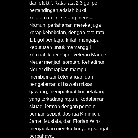
dan efektif. Rata-rata 2.3 gol per
pertandingan adalah bukti
ketajaman lini serang mereka.
Namun, pertahanan mereka juga
kerap kebobolan, dengan rata-rata
1.1 gol per laga. Inilah mengapa
keputusan untuk memanggil
kembali kiper super-veteran Manuel
Neuer menjadi sorotan. Kehadiran
Neuer diharapkan mampu
memberikan ketenangan dan
pengalaman di bawah mistar
gawang, memperkuat lini belakang
yang terkadang rapuh. Kedalaman
skuad Jerman dengan pemain-
pemain seperti Joshua Kimmich,
Jamal Musiala, dan Florian Wirtz
menjadikan mereka tim yang sangat
berbahaya.