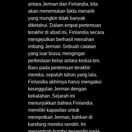
antara Jerman dan Finlandia, kita
akan menemukan fakta menarik
yang mungkin tidak banyak
diketahui. Dalam empat pertemuan
terakhir di abad ini, Finlandia secara
mengejutkan berhasil menahan
imbang Jerman. Sebuah catatan
yang luar biasa, mengingat
perbedaan kelas antara kedua tim.
Baru pada pertemuan terakhir
mereka, sepuluh tahun yang lalu,
Finlandia akhirnya harus mengakui
keunggulan Jerman dengan
kekalahan. Sejarah ini
menunjukkan bahwa Finlandia
memiliki kapasitas untuk
merepotkan Jerman, bahkan di
kandang mereka sendiri. Ini
menambah bumbu tersendiri pada