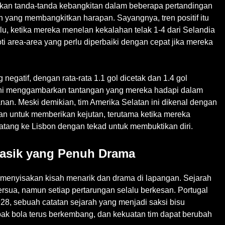
kan tanda-tanda kebangkitan dalam beberapa pertandingan
yang membangkitkan harapan. Sayangnya, tren positif itu
alu, ketika mereka menelan kekalahan telak 1-4 dari Selandia
oti area-area yang perlu diperbaiki dengan cepat jika mereka
g negatif, dengan rata-rata 1.1 gol dicetak dan 1.4 gol
ini menggambarkan tantangan yang mereka hadapi dalam
an. Meski demikian, tim Amerika Selatan ini dikenal dengan
 untuk memberikan kejutan, terutama ketika mereka
tang ke Lisbon dengan tekad untuk membuktikan diri.
lasik yang Penuh Drama
u menyisakan kisah menarik dan drama di lapangan. Sejarah
 bersua, namun setiap pertarungan selalu berkesan. Portugal
8, sebuah catatan sejarah yang menjadi saksi bisu
ak bola terus berkembang, dan kekuatan tim dapat berubah