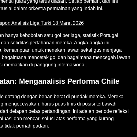
mental juara yang terus diasah. Setiap pemain, dari lini
krusial dalam orkestra permainan yang indah ini.
spor: Analisis Liga Turki 18 Maret 2026
n hanya kebobolan satu gol per laga, statistik Portugal
 dan soliditas pertahanan mereka. Angka-angka ini
, kemampuan untuk menekan lawan sekaligus menjaga
ahu bagaimana mencetak gol dan bagaimana mencegah lawan
 mematikan di panggung internasional.
atan: Menganalisis Performa Chile
le datang dengan beban berat di pundak mereka. Mereka
ng mengecewakan, harus puas finis di posisi terbawah
i delapan belas pertandingan. Ini adalah periode refleksi
uasi dan mencari solusi atas performa yang kurang
 tidak pernah padam.