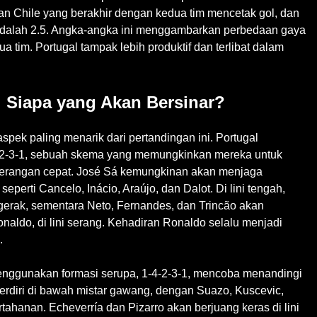
an Chile yang berakhir dengan kedua tim mencetak gol, dan
a adalah 2.5. Angka-angka ini menggambarkan perbedaan gaya
a tim. Portugal tampak lebih produktif dan terlibat dalam
 Siapa yang Akan Bersinar?
spek paling menarik dari pertandingan ini. Portugal
4-2-3-1, sebuah skema yang memungkinkan mereka untuk
serangan cepat. José Sá kemungkinan akan menjaga
eperti Cancelo, Inácio, Araújo, dan Dalot. Di lini tengah,
gerak, sementara Neto, Fernandes, dan Trincão akan
aldo, di lini serang. Kehadiran Ronaldo selalu menjadi
.
menggunakan formasi serupa, 1-4-2-3-1, mencoba menandingi
berdiri di bawah mistar gawang, dengan Suazo, Kuscevic,
hanan. Echeverría dan Pizarro akan berjuang keras di lini