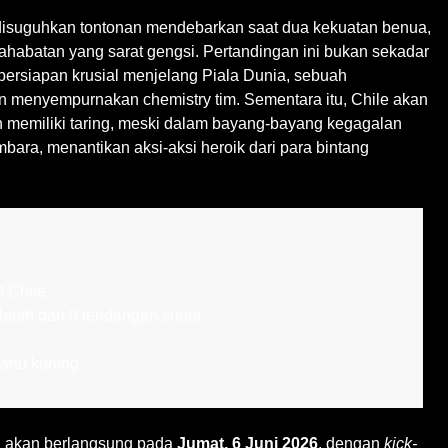
disuguhkan tontonan mendebarkan saat dua kekuatan benua,
sahabatan yang sarat gengsi. Pertandingan ini bukan sekadar
 persiapan krusial menjelang Piala Dunia, sebuah
 menyempurnakan chemistry tim. Sementara itu, Chile akan
memiliki taring, meski dalam bayang-bayang kegagalan
bara, menantikan aksi-aksi heroik dari para bintang
0 Chile
 lebih dari 9 tendangan sudut
kartu kuning
ni akan berlangsung pada
Jumat, 6 Juni 2026
, dengan
kick-