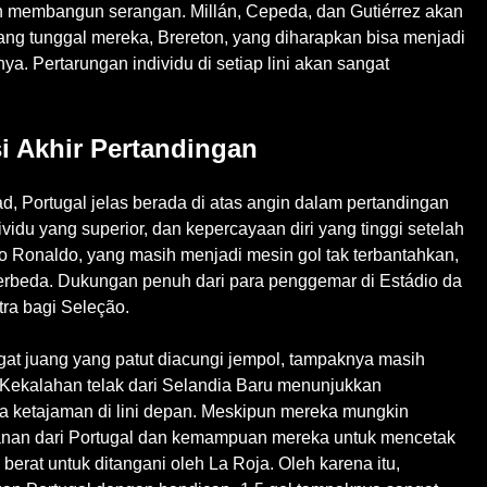
n membangun serangan. Millán, Cepeda, dan Gutiérrez akan
g tunggal mereka, Brereton, yang diharapkan bisa menjadi
. Pertarungan individu di setiap lini akan sangat
i Akhir Pertandingan
d, Portugal jelas berada di atas angin dalam pertandingan
vidu yang superior, dan kepercayaan diri yang tinggi setelah
ano Ronaldo, yang masih menjadi mesin gol tak terbantahkan,
rbeda. Dukungan penuh dari para penggemar di Estádio da
tra bagi Seleção.
ngat juang yang patut diacungi jempol, tampaknya masih
. Kekalahan telak dari Selandia Baru menunjukkan
 ketajaman di lini depan. Meskipun mereka mungkin
kanan dari Portugal dan kemampuan mereka untuk mencetak
berat untuk ditangani oleh La Roja. Oleh karena itu,