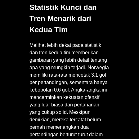
Statistik Kunci dan
Tren Menarik dari
Kedua Tim
Melihat lebih dekat pada statistik
dan tren kedua tim memberikan
gambaran yang lebih detail tentang
apa yang mungkin terjadi. Norwegia
memiliki rata-rata mencetak 3.1 gol
per pertandingan, sementara hanya
kebobolan 0.6 gol. Angka-angka ini
mencerminkan kekuatan ofensif
yang luar biasa dan pertahanan
yang cukup solid. Meskipun
demikian, mereka tercatat belum
pernah memenangkan dua
pertandingan berturut-turut dalam