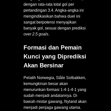
dengan rata-rata total gol per
pertandingan 3.4. Angka-angka ini
mengindikasikan bahwa duel ini
sangat berpotensi menyajikan
banyak gol, sesuai dengan prediksi
over 2.5 goals
.
Formasi dan Pemain
Kunci yang Diprediksi
Akan Bersinar
Pelatih Norwegia, Ståle Solbakken,
kemungkinan besar akan
menurunkan formasi 1-4-1-4-1 yang
sudah menjadi andalannya. Di
bawah mistar gawang, Nyland akan
menjadi penjaga gawang utama.