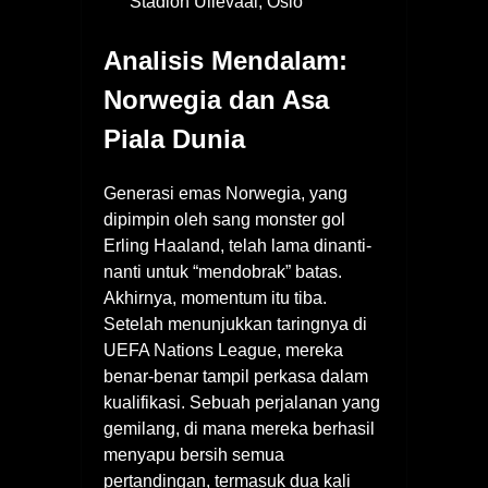
Stadion Ullevaal, Oslo
Analisis Mendalam:
Norwegia dan Asa
Piala Dunia
Generasi emas Norwegia, yang
dipimpin oleh sang monster gol
Erling Haaland, telah lama dinanti-
nanti untuk “mendobrak” batas.
Akhirnya, momentum itu tiba.
Setelah menunjukkan taringnya di
UEFA Nations League, mereka
benar-benar tampil perkasa dalam
kualifikasi. Sebuah perjalanan yang
gemilang, di mana mereka berhasil
menyapu bersih semua
pertandingan, termasuk dua kali