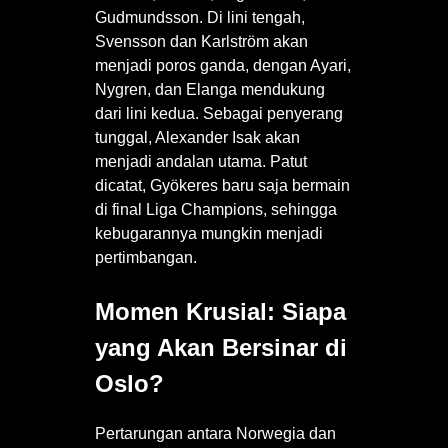
Gudmundsson. Di lini tengah,
Svensson dan Karlström akan
menjadi poros ganda, dengan Ayari,
Nygren, dan Elanga mendukung
dari lini kedua. Sebagai penyerang
tunggal, Alexander Isak akan
menjadi andalan utama. Patut
dicatat, Gyökeres baru saja bermain
di final Liga Champions, sehingga
kebugarannya mungkin menjadi
pertimbangan.
Momen Krusial: Siapa
yang Akan Bersinar di
Oslo?
Pertarungan antara Norwegia dan