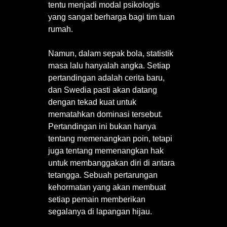
tentu menjadi modal psikologis
yang sangat berharga bagi tim tuan
rumah.
Namun, dalam sepak bola, statistik
masa lalu hanyalah angka. Setiap
pertandingan adalah cerita baru,
dan Swedia pasti akan datang
dengan tekad kuat untuk
mematahkan dominasi tersebut.
Pertandingan ini bukan hanya
tentang memenangkan poin, tetapi
juga tentang memenangkan hak
untuk membanggakan diri di antara
tetangga. Sebuah pertarungan
kehormatan yang akan membuat
setiap pemain memberikan
segalanya di lapangan hijau.