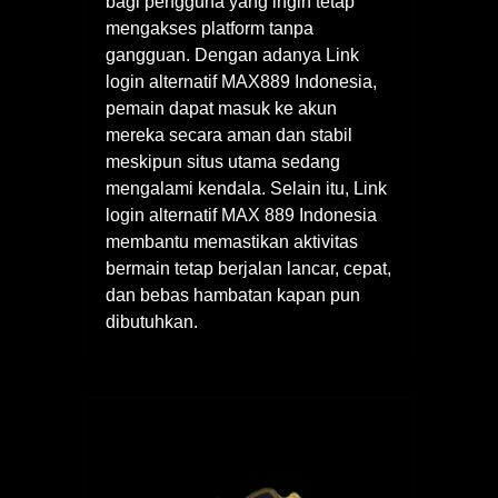
bagi pengguna yang ingin tetap
mengakses platform tanpa
gangguan. Dengan adanya Link
login alternatif MAX889 Indonesia,
pemain dapat masuk ke akun
mereka secara aman dan stabil
meskipun situs utama sedang
mengalami kendala. Selain itu, Link
login alternatif MAX 889 Indonesia
membantu memastikan aktivitas
bermain tetap berjalan lancar, cepat,
dan bebas hambatan kapan pun
dibutuhkan.
Navigasi
pos