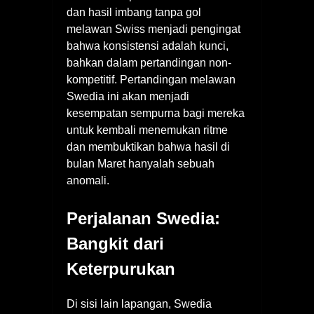
dan hasil imbang tanpa gol
melawan Swiss menjadi pengingat
bahwa konsistensi adalah kunci,
bahkan dalam pertandingan non-
kompetitif. Pertandingan melawan
Swedia ini akan menjadi
kesempatan sempurna bagi mereka
untuk kembali menemukan ritme
dan membuktikan bahwa hasil di
bulan Maret hanyalah sebuah
anomali.
Perjalanan Swedia:
Bangkit dari
Keterpurukan
Di sisi lain lapangan, Swedia