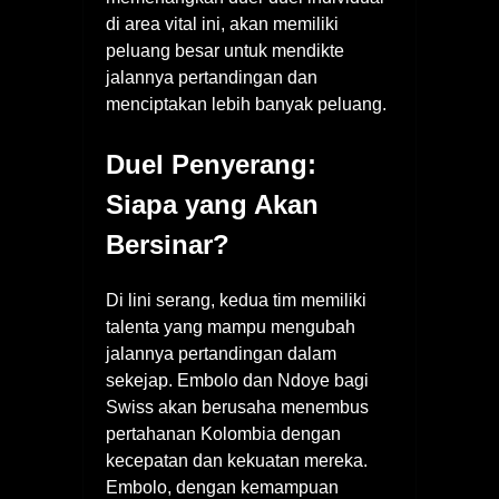
di area vital ini, akan memiliki
peluang besar untuk mendikte
jalannya pertandingan dan
menciptakan lebih banyak peluang.
Duel Penyerang:
Siapa yang Akan
Bersinar?
Di lini serang, kedua tim memiliki
talenta yang mampu mengubah
jalannya pertandingan dalam
sekejap. Embolo dan Ndoye bagi
Swiss akan berusaha menembus
pertahanan Kolombia dengan
kecepatan dan kekuatan mereka.
Embolo, dengan kemampuan