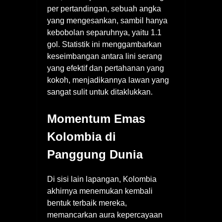
per pertandingan, sebuah angka
yang mengesankan, sambil hanya
kebobolan separuhnya, yaitu 1.1
gol. Statistik ini menggambarkan
keseimbangan antara lini serang
yang efektif dan pertahanan yang
kokoh, menjadikannya lawan yang
sangat sulit untuk ditaklukkan.
Momentum Emas
Kolombia di
Panggung Dunia
Di sisi lain lapangan, Kolombia
akhirnya menemukan kembali
bentuk terbaik mereka,
memancarkan aura kepercayaan