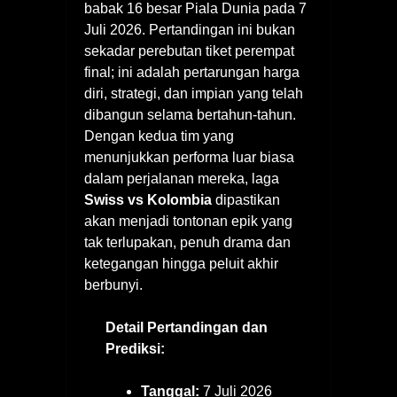
babak 16 besar Piala Dunia pada 7
Juli 2026. Pertandingan ini bukan
sekadar perebutan tiket perempat
final; ini adalah pertarungan harga
diri, strategi, dan impian yang telah
dibangun selama bertahun-tahun.
Dengan kedua tim yang
menunjukkan performa luar biasa
dalam perjalanan mereka, laga
Swiss vs Kolombia
dipastikan
akan menjadi tontonan epik yang
tak terlupakan, penuh drama dan
ketegangan hingga peluit akhir
berbunyi.
Detail Pertandingan dan
Prediksi:
Tanggal:
7 Juli 2026