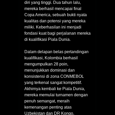
diri yang tinggi. Dua tahun lalu,
mereka berhasil mencapai final
Copa America, sebuah bukti nyata
kualitas dan potensi yang mereka
miliki. Keberhasilan ini menjadi
fondasi kuat bagi perjalanan mereka
di kualifikasi Piala Dunia.
Dalam delapan belas pertandingan
kualifikasi, Kolombia berhasil
mengumpulkan 28 poin,
menunjukkan dominasi dan
konsistensi di zona CONMEBOL
yang terkenal sangat kompetitif.
Akhirnya kembali ke Piala Dunia,
mereka memulai turnamen dengan
penuh semangat, meraih
kemenangan penting atas
Uzbekistan dan DR Kongo,