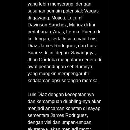
yang lebih menyerang, dengan
susunan pemain potensial: Vargas
di gawang; Mojica, Lucumí,
Davinson Sanchez, Muñoz di lini
pertahanan; Arias, Lerma, Puerta di
lini tengah; serta trisula maut Luis
Diaz, James Rodriguez, dan Luis
Suarez di lini depan. Sayangnya,
Jhon Córdoba mengalami cedera di
awal pertandingan sebelumnya,
yang mungkin mempengaruhi
kedalaman opsi serangan mereka.
Luis Diaz dengan kecepatannya
dan kemampuan dribbling-nya akan
menjadi ancaman konstan di sayap,
sementara James Rodriguez,
dengan visi dan umpan-umpan
akuratnya, akan menjadi motor