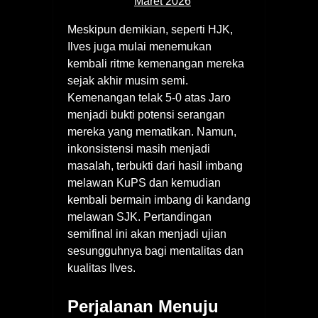
Maret 2026
Meskipun demikian, seperti HJK,
Ilves juga mulai menemukan
kembali ritme kemenangan mereka
sejak akhir musim semi.
Kemenangan telak 5-0 atas Jaro
menjadi bukti potensi serangan
mereka yang mematikan. Namun,
inkonsistensi masih menjadi
masalah, terbukti dari hasil imbang
melawan KuPS dan kemudian
kembali bermain imbang di kandang
melawan SJK. Pertandingan
semifinal ini akan menjadi ujian
sesungguhnya bagi mentalitas dan
kualitas Ilves.
Perjalanan Menuju