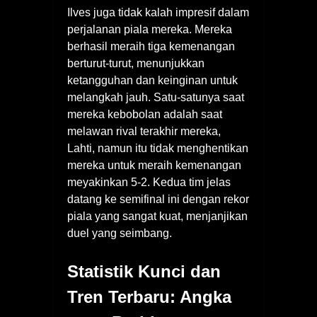
Ilves juga tidak kalah impresif dalam
perjalanan piala mereka. Mereka
berhasil meraih tiga kemenangan
berturut-turut, menunjukkan
ketangguhan dan keinginan untuk
melangkah jauh. Satu-satunya saat
mereka kebobolan adalah saat
melawan rival terakhir mereka,
Lahti, namun itu tidak menghentikan
mereka untuk meraih kemenangan
meyakinkan 5-2. Kedua tim jelas
datang ke semifinal ini dengan rekor
piala yang sangat kuat, menjanjikan
duel yang seimbang.
Statistik Kunci dan
Tren Terbaru: Angka