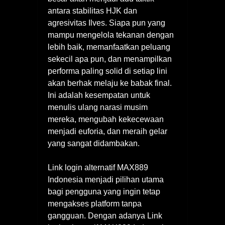
antara stabilitas HJK dan
agresivitas Ilves. Siapa pun yang
mampu mengelola tekanan dengan
lebih baik, memanfaatkan peluang
sekecil apa pun, dan menampilkan
performa paling solid di setiap lini
akan berhak melaju ke babak final.
Ini adalah kesempatan untuk
menulis ulang narasi musim
mereka, mengubah kekecewaan
menjadi euforia, dan meraih gelar
yang sangat didambakan.
Link login alternatif MAX889
Indonesia menjadi pilihan utama
bagi pengguna yang ingin tetap
mengakses platform tanpa
gangguan. Dengan adanya Link