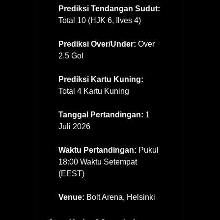
Prediksi Tendangan Sudut:
Total 10 (HJK 6, Ilves 4)
Prediksi Over/Under:
Over
2.5 Gol
Prediksi Kartu Kuning:
Total 4 Kartu Kuning
Tanggal Pertandingan:
1
Juli 2026
Waktu Pertandingan:
Pukul
18:00 Waktu Setempat
(EEST)
Venue:
Bolt Arena, Helsinki