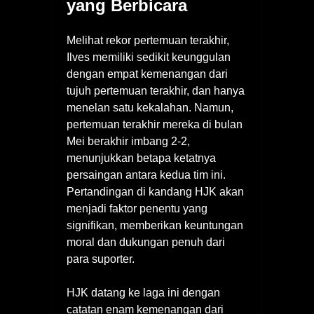
yang Berbicara
Melihat rekor pertemuan terakhir,
Ilves memiliki sedikit keunggulan
dengan empat kemenangan dari
tujuh pertemuan terakhir, dan hanya
menelan satu kekalahan. Namun,
pertemuan terakhir mereka di bulan
Mei berakhir imbang 2-2,
menunjukkan betapa ketatnya
persaingan antara kedua tim ini.
Pertandingan di kandang HJK akan
menjadi faktor penentu yang
signifikan, memberikan keuntungan
moral dan dukungan penuh dari
para suporter.
HJK datang ke laga ini dengan
catatan enam kemenangan dari