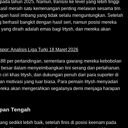
ada tahun 2025. Namun, transisi ke level yang lebih tinggi
rhasil meraih satu kemenangan penting melawan sesama tim
engan hasil imbang yang tidak selalu menguntungkan. Setelah
 berhasil bangkit dengan hasil seri, namun posisi mereka
n yang diraih adalah emas bagi Irtysh, dan mereka akan
spor: Analisis Liga Turki 18 Maret 2026
0.88 per pertandingan, sementara gawang mereka kebobolan
n besar dalam menyeimbangkan lini serang dan pertahanan.
ri khas Irtysh, dan dukungan penuh dari para suporter di
an motivasi yang luar biasa. Para pemain Irtysh menyadari
 mereka akan mengerahkan segalanya demi menjaga harapan
apan Tengah
ang sedikit lebih baik, setelah finis di posisi keenam pada