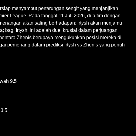
rsiap menyambut pertarungan sengit yang menjanjikan
ier League. Pada tanggal 11 Juli 2026, dua tim dengan
enangan akan saling berhadapan: Irtysh akan menjamu
; bagi Irtysh, ini adalah duel krusial dalam perjuangan
sementara Zhenis berupaya mengukuhkan posisi mereka di
gai pemenang dalam prediksi Irtysh vs Zhenis yang penuh
wah 9.5
 3.5