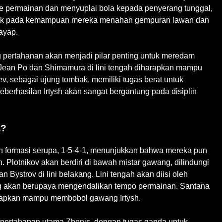
e permainan dan menyuplai bola kepada penyerang tunggal,
letak pada kemampuan mereka menahan gempuran lawan dan
ayap.
g pertahanan akan menjadi pilar penting untuk meredam
s Jean Po dan Shimamura di lini tengah diharapkan mampu
, sebagai ujung tombak, memiliki tugas berat untuk
eberhasilan Irtysh akan sangat bergantung pada disiplin
a?
n formasi serupa, 1-5-4-1, menunjukkan bahwa mereka pun
Plotnikov akan berdiri di bawah mistar gawang, dilindungi
 Bystrov di lini belakang. Lini tengah akan diisi oleh
yang akan berupaya mengendalikan tempo permainan. Santana
arapkan mampu membobol gawang Irtysh.
pertahanan utama Zhenis, dengan tugas ganda untuk