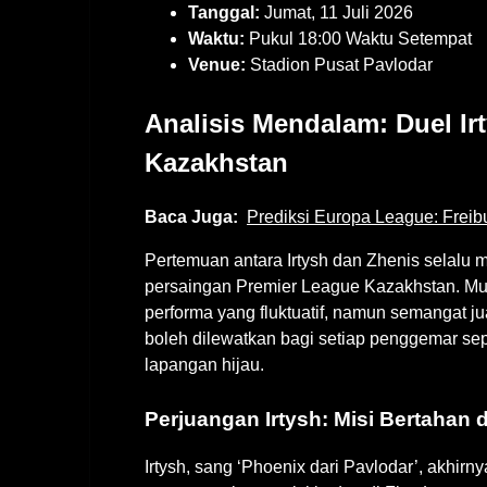
Tanggal:
Jumat, 11 Juli 2026
Waktu:
Pukul 18:00 Waktu Setempat
Venue:
Stadion Pusat Pavlodar
Analisis Mendalam: Duel Ir
Kazakhstan
Baca Juga:
Prediksi Europa League: Freib
Pertemuan antara Irtysh dan Zhenis selalu m
persaingan Premier League Kazakhstan. Mus
performa yang fluktuatif, namun semangat j
boleh dilewatkan bagi setiap penggemar se
lapangan hijau.
Perjuangan Irtysh: Misi Bertahan d
Irtysh, sang ‘Phoenix dari Pavlodar’, akhirn