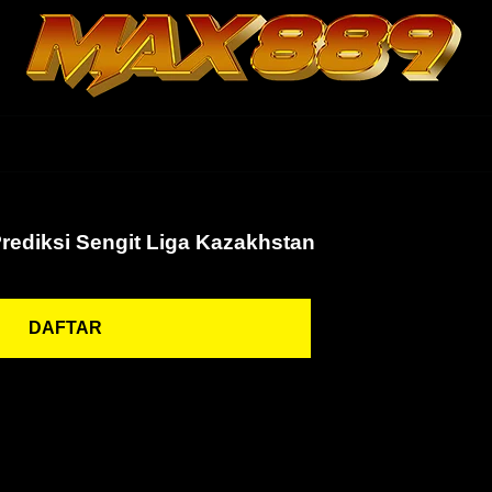
Prediksi Sengit Liga Kazakhstan
DAFTAR