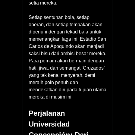
setia mereka.
Setiap sentuhan bola, setiap
operan, dan setiap tembakan akan
dipenuhi dengan tekad baja untuk
memenangkan laga ini. Estadio San
Carlos de Apoquindo akan menjadi
saksi bisu dari ambisi besar mereka.
Para pemain akan bermain dengan
hati, jiwa, dan semangat ‘Cruzados’
yang tak kenal menyerah, demi
meraih poin penuh dan
mendekatkan diri pada tujuan utama
mereka di musim ini.
Perjalanan
Universidad
Concepción: Dari