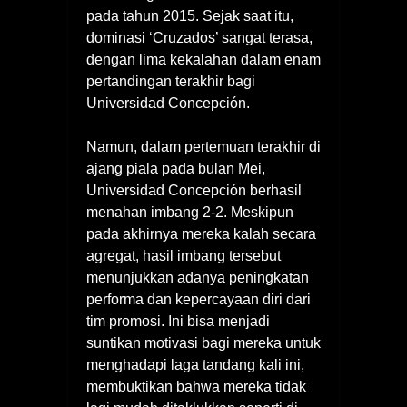
pada tahun 2015. Sejak saat itu,
dominasi ‘Cruzados’ sangat terasa,
dengan lima kekalahan dalam enam
pertandingan terakhir bagi
Universidad Concepción.
Namun, dalam pertemuan terakhir di
ajang piala pada bulan Mei,
Universidad Concepción berhasil
menahan imbang 2-2. Meskipun
pada akhirnya mereka kalah secara
agregat, hasil imbang tersebut
menunjukkan adanya peningkatan
performa dan kepercayaan diri dari
tim promosi. Ini bisa menjadi
suntikan motivasi bagi mereka untuk
menghadapi laga tandang kali ini,
membuktikan bahwa mereka tidak