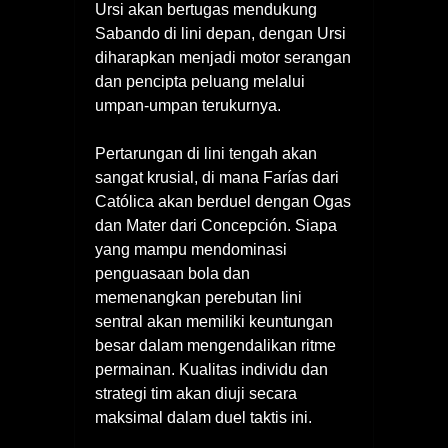
Ursi akan bertugas mendukung
Sabando di lini depan, dengan Ursi
diharapkan menjadi motor serangan
dan pencipta peluang melalui
umpan-umpan terukurnya.
Pertarungan di lini tengah akan
sangat krusial, di mana Farías dari
Católica akan berduel dengan Ogas
dan Mater dari Concepción. Siapa
yang mampu mendominasi
penguasaan bola dan
memenangkan perebutan lini
sentral akan memiliki keuntungan
besar dalam mengendalikan ritme
permainan. Kualitas individu dan
strategi tim akan diuji secara
maksimal dalam duel taktis ini.