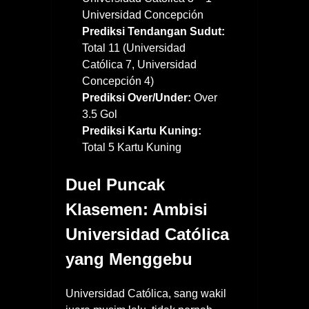
Universidad Concepción
Prediksi Tendangan Sudut:
Total 11 (Universidad
Católica 7, Universidad
Concepción 4)
Prediksi Over/Under:
Over
3.5 Gol
Prediksi Kartu Kuning:
Total 5 Kartu Kuning
Duel Puncak
Klasemen: Ambisi
Universidad Católica
yang Menggebu
Universidad Católica, sang wakil