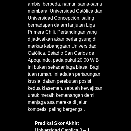
ambisi berbeda, namun sama-sama
membara, Universidad Católica dan
Universidad Concepción, saling
berhadapan dalam lanjutan Liga
Primera Chili. Pertandingan yang
dijadwalkan akan berlangsung di
markas kebanggaan Universidad
Católica, Estadio San Carlos de
Apoquindo, pada pukul 20:00 WIB
ini bukan sekadar laga biasa. Bagi
tuan rumah, ini adalah pertarungan
krusial dalam perebutan posisi
kedua klasemen, sebuah kewajiban
untuk meraih kemenangan demi
menjaga asa mereka di jalur
kompetisi paling bergengsi.
Prediksi Skor Akhir:
Universidad Católica 3 – 1