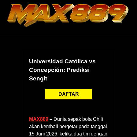
Skip
to
content
Universidad Católica vs
Concepción: Prediksi
Sengit
DAFTAR
MAX889
–
Dunia sepak bola Chili
akan kembali bergetar pada tanggal
15 Juni 2026, ketika dua tim dengan