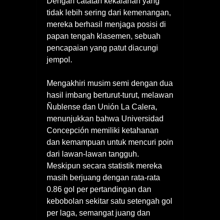
Dengan catatan kekalahan yang
tidak lebih sering dari kemenangan,
mereka berhasil menjaga posisi di
papan tengah klasemen, sebuah
pencapaian yang patut diacungi
jempol.
Mengakhiri musim semi dengan dua
hasil imbang berturut-turut, melawan
Ñublense dan Unión La Calera,
menunjukkan bahwa Universidad
Concepción memiliki ketahanan
dan kemampuan untuk mencuri poin
dari lawan-lawan tangguh.
Meskipun secara statistik mereka
masih berjuang dengan rata-rata
0.86 gol per pertandingan dan
kebobolan sekitar satu setengah gol
per laga, semangat juang dan