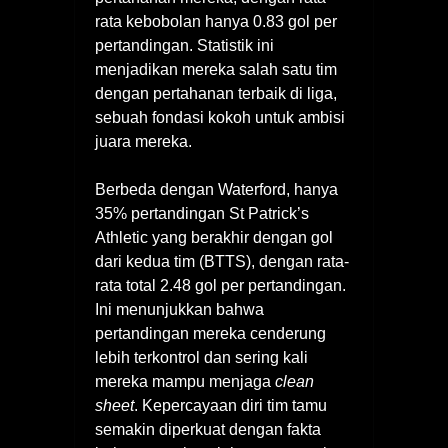
rata kebobolan hanya 0.83 gol per
pertandingan. Statistik ini
menjadikan mereka salah satu tim
dengan pertahanan terbaik di liga,
sebuah fondasi kokoh untuk ambisi
juara mereka.
Berbeda dengan Waterford, hanya
35% pertandingan St Patrick’s
Athletic yang berakhir dengan gol
dari kedua tim (BTTS), dengan rata-
rata total 2.48 gol per pertandingan.
Ini menunjukkan bahwa
pertandingan mereka cenderung
lebih terkontrol dan sering kali
mereka mampu menjaga
clean
sheet
. Kepercayaan diri tim tamu
semakin diperkuat dengan fakta