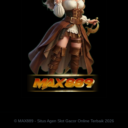
© MAX889 - Situs Agen Slot Gacor Online Terbaik 2026