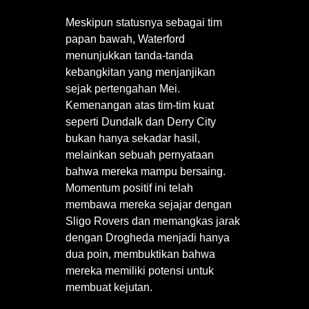
Meskipun statusnya sebagai tim
papan bawah, Waterford
menunjukkan tanda-tanda
kebangkitan yang menjanjikan
sejak pertengahan Mei.
Kemenangan atas tim-tim kuat
seperti Dundalk dan Derry City
bukan hanya sekadar hasil,
melainkan sebuah pernyataan
bahwa mereka mampu bersaing.
Momentum positif ini telah
membawa mereka sejajar dengan
Sligo Rovers dan memangkas jarak
dengan Drogheda menjadi hanya
dua poin, membuktikan bahwa
mereka memiliki potensi untuk
membuat kejutan.