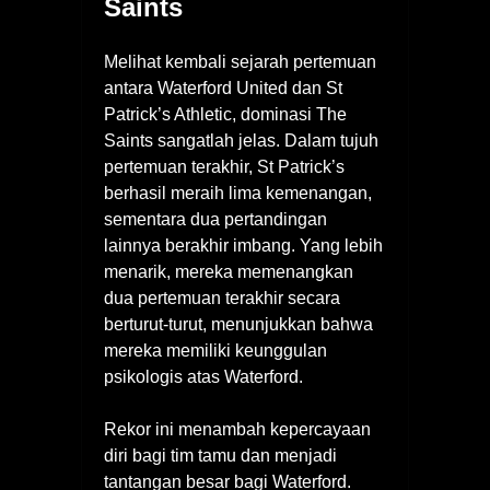
Saints
Melihat kembali sejarah pertemuan
antara Waterford United dan St
Patrick’s Athletic, dominasi The
Saints sangatlah jelas. Dalam tujuh
pertemuan terakhir, St Patrick’s
berhasil meraih lima kemenangan,
sementara dua pertandingan
lainnya berakhir imbang. Yang lebih
menarik, mereka memenangkan
dua pertemuan terakhir secara
berturut-turut, menunjukkan bahwa
mereka memiliki keunggulan
psikologis atas Waterford.
Rekor ini menambah kepercayaan
diri bagi tim tamu dan menjadi
tantangan besar bagi Waterford.