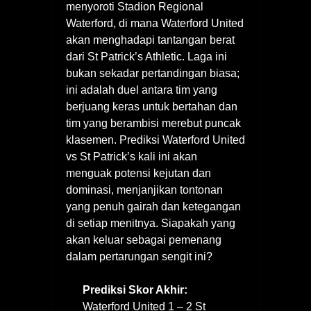
menyoroti Stadion Regional
Waterford, di mana Waterford United
akan menghadapi tantangan berat
dari St Patrick’s Athletic. Laga ini
bukan sekadar pertandingan biasa;
ini adalah duel antara tim yang
berjuang keras untuk bertahan dan
tim yang berambisi merebut puncak
klasemen. Prediksi Waterford United
vs St Patrick’s kali ini akan
menguak potensi kejutan dan
dominasi, menjanjikan tontonan
yang penuh gairah dan ketegangan
di setiap menitnya. Siapakah yang
akan keluar sebagai pemenang
dalam pertarungan sengit ini?
Prediksi Skor Akhir:
Waterford United 1 – 2 St