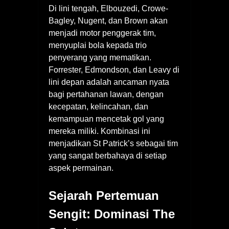
Di lini tengah, Elbouzedi, Crowe-
Bagley, Nugent, dan Brown akan
menjadi motor penggerak tim,
menyuplai bola kepada trio
penyerang yang mematikan.
Forrester, Edmondson, dan Leavy di
lini depan adalah ancaman nyata
bagi pertahanan lawan, dengan
kecepatan, kelincahan, dan
kemampuan mencetak gol yang
mereka miliki. Kombinasi ini
menjadikan St Patrick’s sebagai tim
yang sangat berbahaya di setiap
aspek permainan.
Sejarah Pertemuan
Sengit: Dominasi The