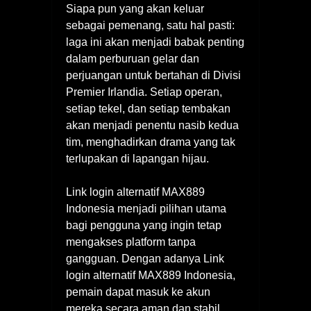
Siapa pun yang akan keluar
sebagai pemenang, satu hal pasti:
laga ini akan menjadi babak penting
dalam perburuan gelar dan
perjuangan untuk bertahan di Divisi
Premier Irlandia. Setiap operan,
setiap tekel, dan setiap tembakan
akan menjadi penentu nasib kedua
tim, menghadirkan drama yang tak
terlupakan di lapangan hijau.
Link login alternatif MAX889
Indonesia menjadi pilihan utama
bagi pengguna yang ingin tetap
mengakses platform tanpa
gangguan. Dengan adanya Link
login alternatif MAX889 Indonesia,
pemain dapat masuk ke akun
mereka secara aman dan stabil