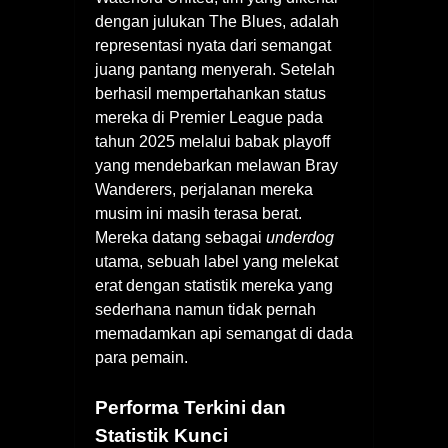
dengan julukan The Blues, adalah
representasi nyata dari semangat
juang pantang menyerah. Setelah
berhasil mempertahankan status
mereka di Premier League pada
tahun 2025 melalui babak playoff
yang mendebarkan melawan Bray
Wanderers, perjalanan mereka
musim ini masih terasa berat.
Mereka datang sebagai
underdog
utama, sebuah label yang melekat
erat dengan statistik mereka yang
sederhana namun tidak pernah
memadamkan api semangat di dada
para pemain.
Performa Terkini dan
Statistik Kunci