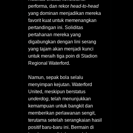
performa, dan rekor
head-to-head
yang dominan menjadikan mereka
favorit kuat untuk memenangkan
pertandingan ini. Soliditas
pertahanan mereka yang
digabungkan dengan lini serang
yang tajam akan menjadi kunci
untuk meraih tiga poin di Stadion
Regional Waterford.
Namun, sepak bola selalu
menyimpan kejutan. Waterford
United, meskipun berstatus
underdog
, telah menunjukkan
kemampuan untuk bangkit dan
memberikan perlawanan sengit,
terutama setelah serangkaian hasil
positif baru-baru ini. Bermain di