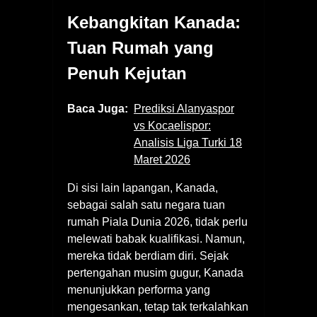
Kebangkitan Kanada:
Tuan Rumah yang
Penuh Kejutan
Baca Juga:
Prediksi Alanyaspor
vs Kocaelispor:
Analisis Liga Turki 18
Maret 2026
Di sisi lain lapangan, Kanada,
sebagai salah satu negara tuan
rumah Piala Dunia 2026, tidak perlu
melewati babak kualifikasi. Namun,
mereka tidak berdiam diri. Sejak
pertengahan musim gugur, Kanada
menunjukkan performa yang
mengesankan, tetap tak terkalahkan