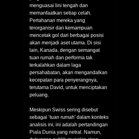
menguasai lini tengah dan
memanfaatkan setiap celah.
Pertahanan mereka yang
terorganisir dan kemampuan
mencetak gol dari berbagai posisi
akan menjadi aset utama. Di sisi
lain, Kanada, dengan semangat
tuan rumah dan performa tak
terkalahkan dalam laga
persahabatan, akan mengandalkan
kecepatan para penyerangnya,
terutama David, untuk menciptakan
peluang.
Meskipun Swiss sering disebut
sebagai ‘tuan rumah’ dalam konteks
analisis ini, ini adalah pertandingan
Piala Dunia yang netral. Namun,