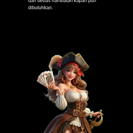
dan bebas hambatan kapan pun
dibutuhkan.
Navigasi
pos