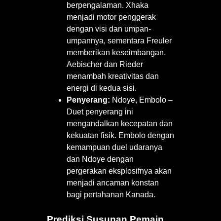
berpengalaman. Xhaka
menjadi motor penggerak
dengan visi dan umpan-
umpannya, sementara Freuler
memberikan keseimbangan.
Aebischer dan Rieder
menambah kreativitas dan
energi di kedua sisi.
Penyerang:
Ndoye, Embolo –
Duet penyerang ini
mengandalkan kecepatan dan
kekuatan fisik. Embolo dengan
kemampuan duel udaranya
dan Ndoye dengan
pergerakan eksplosifnya akan
menjadi ancaman konstan
bagi pertahanan Kanada.
Prediksi Susunan Pemain