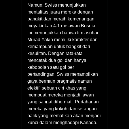
Namun, Swiss menunjukkan
mentalitas juara mereka dengan
bangkit dan meraih kemenangan
meyakinkan 4-1 melawan Bosnia.
Ini menunjukkan bahwa tim asuhan
Murad Yakin memiliki karakter dan
kemampuan untuk bangkit dari
kesulitan. Dengan rata-rata
mencetak dua gol dan hanya
kebobolan satu gol per
pertandingan, Swiss menampilkan
gaya bermain pragmatis namun
efektif, sebuah ciri khas yang
membuat mereka menjadi lawan
yang sangat dihormati. Pertahanan
mereka yang kokoh dan serangan
balik yang mematikan akan menjadi
kunci dalam menghadapi Kanada.