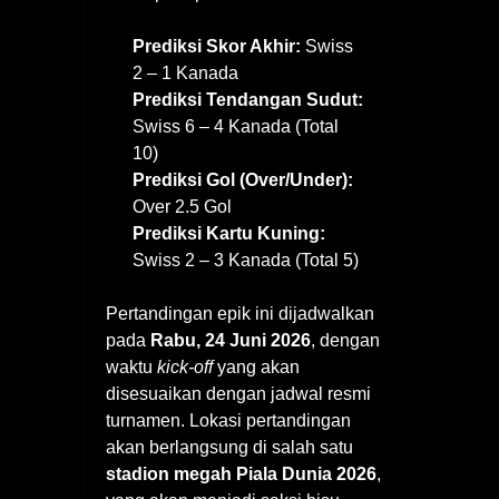
Prediksi Skor Akhir:
Swiss
2 – 1 Kanada
Prediksi Tendangan Sudut:
Swiss 6 – 4 Kanada (Total
10)
Prediksi Gol (Over/Under):
Over 2.5 Gol
Prediksi Kartu Kuning:
Swiss 2 – 3 Kanada (Total 5)
Pertandingan epik ini dijadwalkan
pada
Rabu, 24 Juni 2026
, dengan
waktu
kick-off
yang akan
disesuaikan dengan jadwal resmi
turnamen. Lokasi pertandingan
akan berlangsung di salah satu
stadion megah Piala Dunia 2026
,