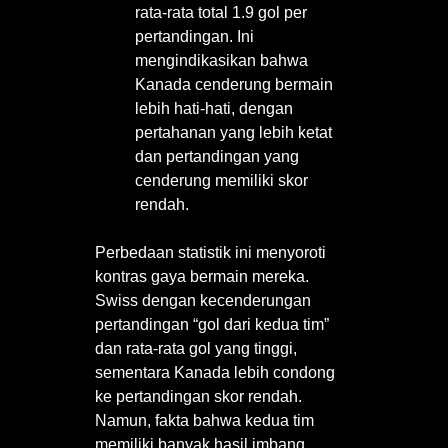
rata-rata total 1.9 gol per
pertandingan. Ini
mengindikasikan bahwa
Kanada cenderung bermain
lebih hati-hati, dengan
pertahanan yang lebih ketat
dan pertandingan yang
cenderung memiliki skor
rendah.
Perbedaan statistik ini menyoroti
kontras gaya bermain mereka.
Swiss dengan kecenderungan
pertandingan “gol dari kedua tim”
dan rata-rata gol yang tinggi,
sementara Kanada lebih condong
ke pertandingan skor rendah.
Namun, fakta bahwa kedua tim
memiliki banyak hasil imbang