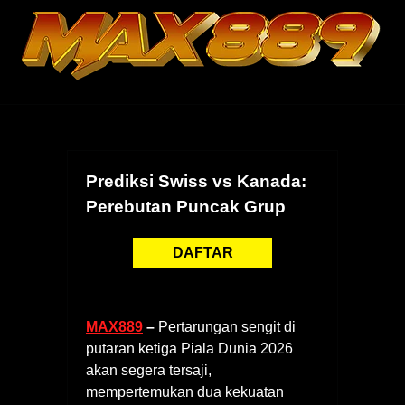
Skip
to
content
Prediksi Swiss vs Kanada:
Perebutan Puncak Grup
DAFTAR
MAX889
–
Pertarungan sengit di
putaran ketiga Piala Dunia 2026
akan segera tersaji,
mempertemukan dua kekuatan