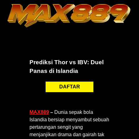
Skip
to
content
Prediksi Thor vs IBV: Duel
Panas di Islandia
DAFTAR
MAX889
–
Dunia sepak bola
Islandia bersiap menyambut sebuah
pertarungan sengit yang
menjanjikan drama dan gairah tak