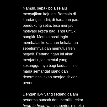
Namun, sepak bola selalu
menyajikan kejutan. Bermain di
kandang sendiri, di hadapan para
pendukung setia, bisa menjadi
motivasi ekstra bagi Thor untuk
bangkit. Mereka pasti ingin
membalas kekalahan-kekalahan
sebelumnya dan memutus tren
negatif. Pertandingan ini akan
menjadi ujian mental yang
sesungguhnya bagi kedua tim, di
mana semangat juang dan
determinasi akan menjadi faktor
penentu.
Dengan IBV yang sedang dalam
performa puncak dan memiliki rekor
head-to-head
yang superior, mereka