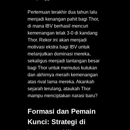
Pertemuan terakhir dua tahun lalu
menjadi kenangan pahit bagi Thor,
di mana IBV berhasil mencuri
kemenangan telak 3-0 di kandang
Thor. Rekor ini akan menjadi
motivasi ekstra bagi IBV untuk
melanjutkan dominasi mereka,
sekaligus menjadi tantangan besar
bagi Thor untuk memutus kutukan
dan akhirnya meraih kemenangan
atas rival lama mereka. Akankah
sejarah terulang, ataukah Thor
mampu menciptakan narasi baru?
Formasi dan Pemain
Kunci: Strategi di