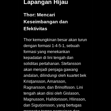
Lapangan Hijau
Thor: Mencari
Keseimbangan dan
Efektivitas
Thor kemungkinan besar akan turun
dengan formasi 1-4-5-1, sebuah
formasi yang menekankan
kepadatan di lini tengah dan
soliditas pertahanan. Stefansson
akan menjadi penjaga gawang
andalan, dilindungi oleh kuartet bek
Kristjansson, Arnarsson,
Ragnarsson, dan Brinolfsson. Lini
tengah akan diisi oleh Gislason,
Magnusson, Halldorsson, Hlinsson,
dan Sigurjonsson, yang bertugas