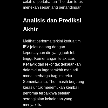
celah di pertahanan Thor dan terus
menekan sepanjang pertandingan.
Analisis dan Prediksi
Akhir
Melihat performa terkini kedua tim,
IBV jelas datang dengan
kepercayaan diri yang jauh lebih
tinggi. Kemenangan telak atas
Keflavik dan rekor tak terkalahkan
dalam dua laga terakhir menjadi
modal berharga bagi mereka.
Sementara itu, Thor masih berjuang
keras untuk menemukan kembali
performa terbaiknya setelah
serangkaian kekalahan yang
menyakitkan.