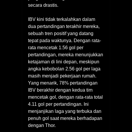
secara drastis.
IBV kini tidak terkalahkan dalam
dua pertandingan terakhir mereka,
sebuah tren positif yang datang
tepat pada waktunya. Dengan rata-
rata mencetak 1.56 gol per
pertandingan, mereka menunjukkan
ketajaman di lini depan, meskipun
angka kebobolan 2.56 gol per laga
masih menjadi pekerjaan rumah.
Yang menarik, 78% pertandingan
IBV berakhir dengan kedua tim
mencetak gol, dengan rata-rata total
4.11 gol per pertandingan. Ini
menjanjikan laga yang terbuka dan
penuh gol saat mereka berhadapan
dengan Thor.