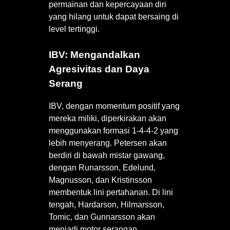
permainan dan kepercayaan diri
yang hilang untuk dapat bersaing di
level tertinggi.
IBV: Mengandalkan
Agresivitas dan Daya
Serang
IBV, dengan momentum positif yang
mereka miliki, diperkirakan akan
menggunakan formasi 1-4-4-2 yang
lebih menyerang. Petersen akan
berdiri di bawah mistar gawang,
dengan Runarsson, Edelund,
Magnusson, dan Kristinsson
membentuk lini pertahanan. Di lini
tengah, Hardarson, Hilmarsson,
Tomic, dan Gunnarsson akan
menjadi motor serangan,