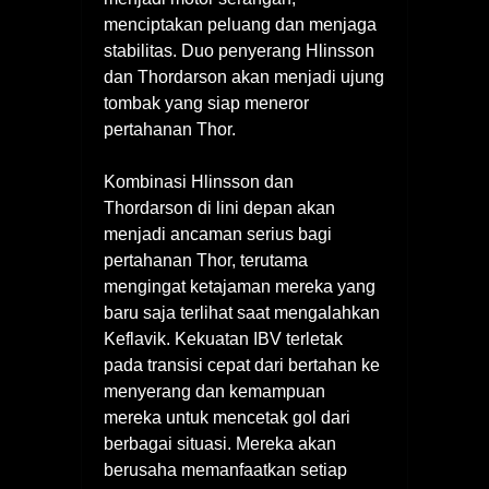
menciptakan peluang dan menjaga
stabilitas. Duo penyerang Hlinsson
dan Thordarson akan menjadi ujung
tombak yang siap meneror
pertahanan Thor.
Kombinasi Hlinsson dan
Thordarson di lini depan akan
menjadi ancaman serius bagi
pertahanan Thor, terutama
mengingat ketajaman mereka yang
baru saja terlihat saat mengalahkan
Keflavik. Kekuatan IBV terletak
pada transisi cepat dari bertahan ke
menyerang dan kemampuan
mereka untuk mencetak gol dari
berbagai situasi. Mereka akan
berusaha memanfaatkan setiap