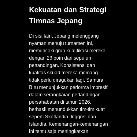
Kekuatan dan Strategi
Timnas Jepang
Di sisi lain, Jepang melenggang
nyaman menuju turnamen ini,
memuncaki grup kualifikasi mereka
dengan 23 poin dari sepuluh
pertandingan. Konsistensi dan
kualitas skuad mereka memang
tidak perlu diragukan lagi. Samurai
Biru menunjukkan performa impresif
dalam serangkaian pertandingan
persahabatan di tahun 2026,
berhasil menundukkan tim-tim kuat
seperti Skotlandia, Inggris, dan
Islandia. Kemenangan-kemenangan
ini tentu saja meningkatkan