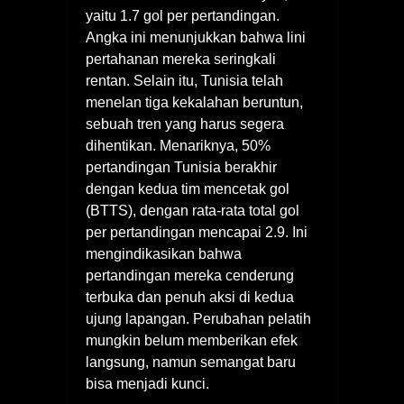
yaitu 1.7 gol per pertandingan.
Angka ini menunjukkan bahwa lini
pertahanan mereka seringkali
rentan. Selain itu, Tunisia telah
menelan tiga kekalahan beruntun,
sebuah tren yang harus segera
dihentikan. Menariknya, 50%
pertandingan Tunisia berakhir
dengan kedua tim mencetak gol
(BTTS), dengan rata-rata total gol
per pertandingan mencapai 2.9. Ini
mengindikasikan bahwa
pertandingan mereka cenderung
terbuka dan penuh aksi di kedua
ujung lapangan. Perubahan pelatih
mungkin belum memberikan efek
langsung, namun semangat baru
bisa menjadi kunci.