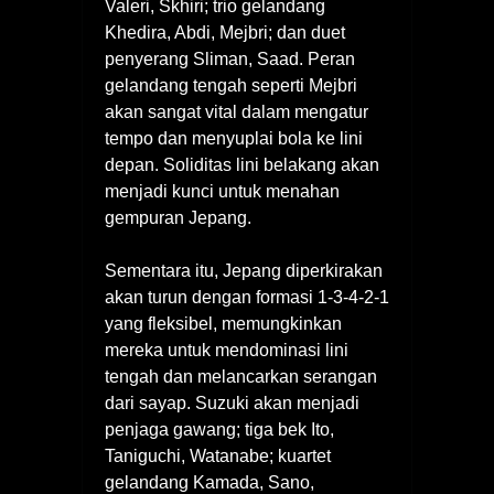
Valeri, Skhiri; trio gelandang
Khedira, Abdi, Mejbri; dan duet
penyerang Sliman, Saad. Peran
gelandang tengah seperti Mejbri
akan sangat vital dalam mengatur
tempo dan menyuplai bola ke lini
depan. Soliditas lini belakang akan
menjadi kunci untuk menahan
gempuran Jepang.
Sementara itu, Jepang diperkirakan
akan turun dengan formasi 1-3-4-2-1
yang fleksibel, memungkinkan
mereka untuk mendominasi lini
tengah dan melancarkan serangan
dari sayap. Suzuki akan menjadi
penjaga gawang; tiga bek Ito,
Taniguchi, Watanabe; kuartet
gelandang Kamada, Sano,