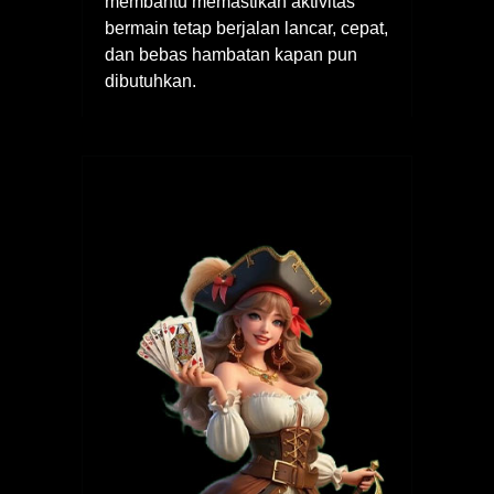
membantu memastikan aktivitas
bermain tetap berjalan lancar, cepat,
dan bebas hambatan kapan pun
dibutuhkan.
Navigasi
pos