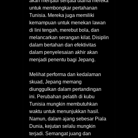
akan menjadi senjata utama mereka
untuk membongkar pertahanan
Tunisia. Mereka juga memiliki
kemampuan untuk menekan lawan
di lini tengah, merebut bola, dan
melancarkan serangan kilat. Disiplin
dalam bertahan dan efektivitas
dalam penyelesaian akhir akan
menjadi penentu bagi Jepang.
Melihat performa dan kedalaman
skuad, Jepang memang
diunggulkan dalam pertandingan
ini. Perubahan pelatih di kubu
Tunisia mungkin membutuhkan
waktu untuk menunjukkan hasil.
Namun, dalam ajang sebesar Piala
Dunia, kejutan selalu mungkin
terjadi. Semangat juang dan