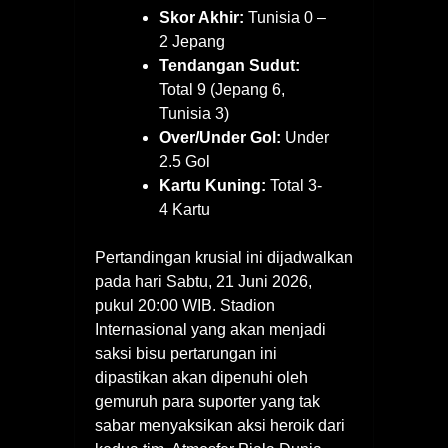
Skor Akhir:
Tunisia 0 –
2 Jepang
Tendangan Sudut:
Total 9 (Jepang 6,
Tunisia 3)
Over/Under Gol:
Under
2.5 Gol
Kartu Kuning:
Total 3-
4 Kartu
Pertandingan krusial ini dijadwalkan
pada hari Sabtu, 21 Juni 2026,
pukul 20:00 WIB. Stadion
Internasional yang akan menjadi
saksi bisu pertarungan ini
dipastikan akan dipenuhi oleh
gemuruh para suporter yang tak
sabar menyaksikan aksi heroik dari