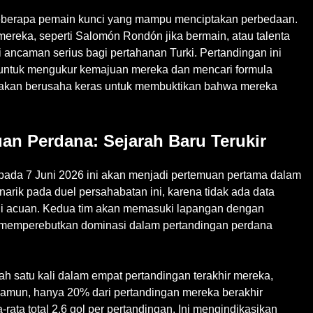
 beberapa pemain kunci yang mampu menciptakan perbedaan.
ereka, seperti Salomón Rondón jika bermain, atau talenta
i ancaman serius bagi pertahanan Turki. Pertandingan ini
 untuk mengukur kemajuan mereka dan mencari formula
a akan berusaha keras untuk membuktikan bahwa mereka
uan Perdana: Sejarah Baru Terukir
pada 7 Juni 2026 ini akan menjadi pertemuan pertama dalam
rik pada duel persahabatan ini, karena tidak ada data
i acuan. Kedua tim akan memasuki lapangan dengan
, memperebutkan dominasi dalam pertandingan perdana
alah satu kali dalam empat pertandingan terakhir mereka,
amun, hanya 20% dari pertandingan mereka berakhir
rata total 2.6 gol per pertandingan. Ini mengindikasikan