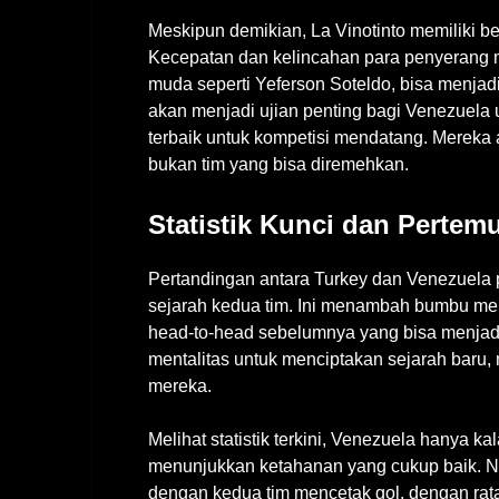
Meskipun demikian, La Vinotinto memiliki
Kecepatan dan kelincahan para penyerang m
muda seperti Yeferson Soteldo, bisa menjad
akan menjadi ujian penting bagi Venezuela
terbaik untuk kompetisi mendatang. Merek
bukan tim yang bisa diremehkan.
Statistik Kunci dan Pertem
Pertandingan antara Turkey dan Venezuela 
sejarah kedua tim. Ini menambah bumbu mena
head-to-head sebelumnya yang bisa menjad
mentalitas untuk menciptakan sejarah baru
mereka.
Melihat statistik terkini, Venezuela hanya k
menunjukkan ketahanan yang cukup baik. N
dengan kedua tim mencetak gol, dengan rata-