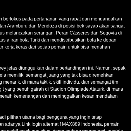
n berfokus pada pertahanan yang rapat dan mengandalkan
atan Aramburu dan Mendoza di posisi bek sayap akan sangat
gus melancarkan serangan. Peran Cásseres dan Segovia di
us aliran bola Turki dan mendistribusikan bola ke depan.
n kerja keras dari setiap pemain untuk bisa menahan
key jelas diunggulkan dalam pertandingan ini. Namun, sepak
ela memiliki semangat juang yang tak bisa diremehkan.
menarik, di mana taktik, skill individu, dan semangat tim
it yang penuh gairah di Stadion Olimpiade Ataturk, di mana
uk meraih kemenangan dan meninggalkan kesan mendalam
adi pilihan utama bagi pengguna yang ingin tetap
 adanya Link login alternatif MAX889 Indonesia, pemain