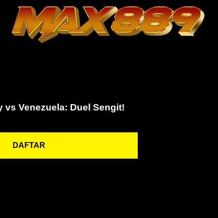
y vs Venezuela: Duel Sengit!
DAFTAR