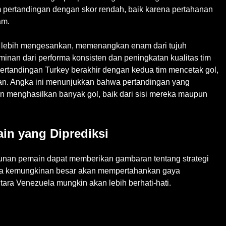
m pertandingan dengan skor rendah, baik karena pertahanan
am.
uh lebih mengesankan, memenangkan enam dari tujuh
rminan dari performa konsisten dan peningkatan kualitas tim
ertandingan Turkey berakhir dengan kedua tim mencetak gol,
ingan. Angka ini menunjukkan bahwa pertandingan yang
an menghasilkan banyak gol, baik dari sisi mereka maupun
in yang Diprediksi
unan pemain dapat memberikan gambaran tentang strategi
ella kemungkinan besar akan mempertahankan gaya
ntara Venezuela mungkin akan lebih berhati-hati.