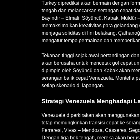
Turkey diprediksi akan bermain dengan form
tengah dan melancarkan serangan cepat dar
Bayındır – Elmali, Söyüncü, Kabak, Müldür 
memaksimalkan kreativitas para gelandang 
menjaga soliditas di lini belakang. Çalhano
mengatur tempo permainan dan memberika
Tekanan tinggi sejak awal pertandingan dan
akan berusaha untuk mencetak gol cepat u
dipimpin oleh Söyüncü dan Kabak akan meng
serangan balik cepat Venezuela. Montella 
setiap skenario di lapangan.
Strategi Venezuela Menghadapi 
Venezuela diperkirakan akan menggunakan f
tetap memungkinkan transisi cepat ke seran
Ferraresi, Vivas – Mendoza, Cásseres, Seg
Dengan tiga bek tengah, mereka akan berus