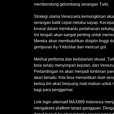
membendung gelombang serangan Turki.
Strategi utama Venezuela kemungkinan aka
serangan balik cepat melalui sayap. Kecep
krusial dalam membantu pertahanan sekali
lini tengah akan sangat penting untuk memut
Mereka akan membutuhkan disiplin tinggi da
gempuran Ay-Yıldızlılar dan mencuri gol.
Melihat performa dan kedalaman skuad, Tur
bola selalu menyimpan kejutan, dan Venezu
Pertandingan ini akan menjadi tontonan yang 
akan beradu. Kita bisa menantikan duel seng
kedua tim akan berjuang mati-matian unt
bagi para penggemar.
Link login alternatif MAX889 Indonesia menj
mengakses platform tanpa gangguan. Dengan