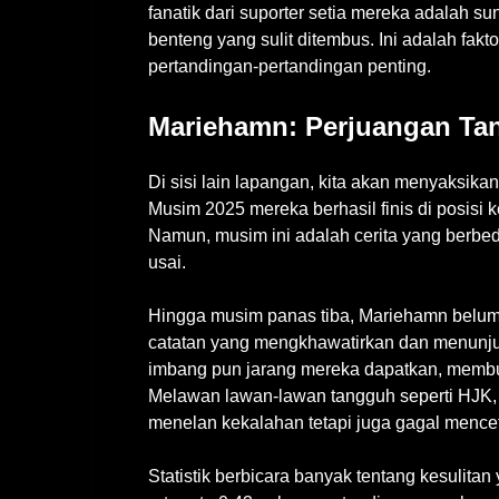
fanatik dari suporter setia mereka adalah su
benteng yang sulit ditembus. Ini adalah fakt
pertandingan-pertandingan penting.
Mariehamn: Perjuangan Ta
Di sisi lain lapangan, kita akan menyaksikan
Musim 2025 mereka berhasil finis di posisi
Namun, musim ini adalah cerita yang berbe
usai.
Hingga musim panas tiba, Mariehamn belum b
catatan yang mengkhawatirkan dan menunju
imbang pun jarang mereka dapatkan, membua
Melawan lawan-lawan tangguh seperti HJK, 
menelan kekalahan tetapi juga gagal mencet
Statistik berbicara banyak tentang kesuli