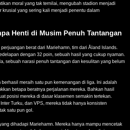
ntikan moral yang tak ternilai, mengubah stadion menjadi
or krusial yang sering kali menjadi penentu dalam
npa Henti di Musim Penuh Tantangan
 perjuangan berat dari Mariehamn, tim dari Åland Islands.
 kedelapan dengan 32 poin, sebuah hasil yang cukup nyaman.
da, sebuah narasi penuh tantangan dan kesulitan yang belum
erhasil meraih satu pun kemenangan di liga. Ini adalah
kkan betapa beratnya perjalanan mereka. Bahkan hasil
t posisi mereka di dasar klasemen semakin tertekan.
Inter Turku, dan VPS, mereka tidak hanya konsisten
ak satu pun gol.
tan yang dihadapi Mariehamn. Mereka hanya mampu mencetak