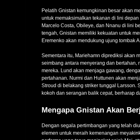
Pelatih Gnistan kemungkinan besar akan me
untuk memaksimalkan tekanan di lini depan 
Marcelo Costa, Obileye, dan Nnanu di lini b
tengah, Gnistan memiliki kekuatan untuk m
Eremenko akan mendukung ujung tombak Akin
Sementara itu, Mariehamn diprediksi akan m
seimbang antara menyerang dan bertahan, n
mereka. Lund akan menjaga gawang, dengan
pertahanan. Nurmi dan Huttunen akan menjadi
Stroud di belakang striker tunggal Larsson
kokoh dan serangan balik cepat, berharap 
Mengapa Gnistan Akan Berj
Dengan segala pertimbangan yang telah diu
elemen untuk meraih kemenangan meyakinkan