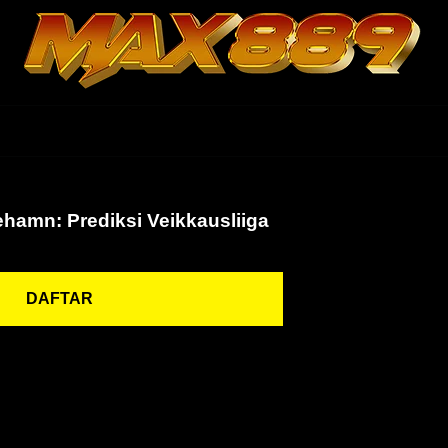
ehamn: Prediksi Veikkausliiga
DAFTAR