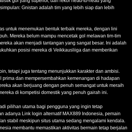
tistik gol yang superior, dan rekor head-to-head yang
mpulan: Gnistan adalah tim yang lebih siap dan lebih
eras untuk menemukan bentuk terbaik mereka, dengan lini
apuh. Mereka belum mampu mencetak gol melawan tim-tim
ereka akan menjadi tantangan yang sangat besar. Ini adalah
kuhkan posisi mereka di Veikkausliiga dan memberikan
oin, tetapi juga tentang menunjukkan karakter dan ambisi.
mpil prima dan mempersembahkan kemenangan di hadapan
reka akan berjuang dengan penuh semangat untuk meraih
 mereka di kompetisi domestik yang penuh gairah ini.
adi pilihan utama bagi pengguna yang ingin tetap
 adanya Link login alternatif MAX889 Indonesia, pemain
an stabil meskipun situs utama sedang mengalami kendala.
ndonesia membantu memastikan aktivitas bermain tetap berjalan