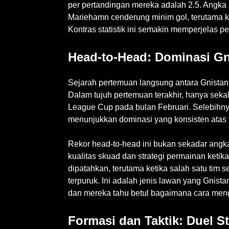
per pertandingan mereka adalah 2.5. Angka
Mariehamn cenderung minim gol, terutama 
Kontras statistik ini semakin memperjelas 
Head-to-Head: Dominasi Gn
Sejarah pertemuan langsung antara Gnista
Dalam tujuh pertemuan terakhir, hanya sekal
League Cup pada bulan Februari. Selebihnya
menunjukkan dominasi yang konsisten atas 
Rekor head-to-head ini bukan sekadar angka;
kualitas skuad dan strategi permainan ketik
dipatahkan, terutama ketika salah satu tim
terpuruk. Ini adalah jenis lawan yang Gnis
dan mereka tahu betul bagaimana cara men
Formasi dan Taktik: Duel S