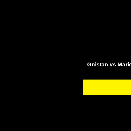
Skip
to
content
Gnistan vs Mari