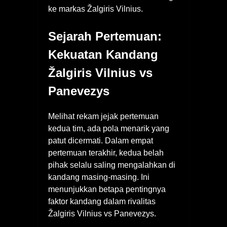
ke markas Žalgiris Vilnius.
Sejarah Pertemuan:
Kekuatan Kandang
Žalgiris Vilnius vs
Panevezys
Melihat rekam jejak pertemuan
kedua tim, ada pola menarik yang
patut dicermati. Dalam empat
pertemuan terakhir, kedua belah
pihak selalu saling mengalahkan di
kandang masing-masing. Ini
menunjukkan betapa pentingnya
faktor kandang dalam rivalitas
Žalgiris Vilnius vs Panevezys.