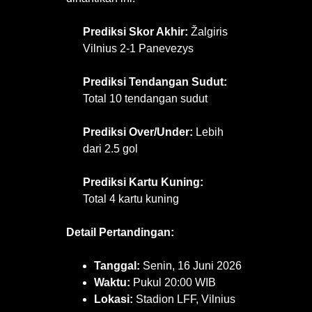
Prediksi Skor Akhir:
Žalgiris
Vilnius 2-1 Panevezys
Prediksi Tendangan Sudut:
Total 10 tendangan sudut
Prediksi Over/Under:
Lebih
dari 2.5 gol
Prediksi Kartu Kuning:
Total 4 kartu kuning
Detail Pertandingan:
Tanggal:
Senin, 16 Juni 2026
Waktu:
Pukul 20:00 WIB
Lokasi:
Stadion LFF, Vilnius