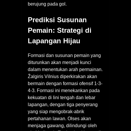
berujung pada gol.
Prediksi Susunan
Pemain: Strategi di
Lapangan Hijau
Formasi dan susunan pemain yang
diturunkan akan menjadi kunci
dalam menentukan arah permainan.
Žalgiris Vilnius diperkirakan akan
bermain dengan formasi ofensif 1-3-
4-3. Formasi ini menekankan pada
kekuatan di lini tengah dan lebar
lapangan, dengan tiga penyerang
yang siap mengobrak-abrik
pertahanan lawan. Olses akan
menjaga gawang, dilindungi oleh