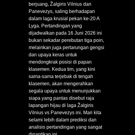
berjuang, Žalgiris Vilnius dan
Panevezys, saling berhadapan
dalam laga krusial pekan ke-20 A
Lyga. Pertandingan yang
dijadwalkan pada 16 Juni 2026 ini
bukan sekadar perebutan tiga poin,
melainkan juga pertarungan gengsi
dan upaya keras untuk
mendongkrak posisi di papan
klasemen. Kedua tim, yang kini
sama-sama terjebak di tengah
klasemen, akan mengerahkan
segala upaya untuk menunjukkan
siapa yang pantas disebut raja
lapangan hijau di laga Žalgiris
Vilnius vs Panevezys ini. Mari kita
selami lebih dalam prediksi dan
analisis pertandingan yang sangat
dinantikan ini.