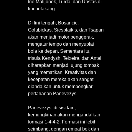
trio Matijonok, Turda, dan Upstas di
lini belakang.
Di lini tengah, Bosancic,
Golubickas, Siesplaikis, dan Tsapan
akan menjadi motor penggerak,
mengatur tempo dan menyuplai
bola ke depan. Sementara itu,
trisula Kendysh, Teixeira, dan Antal
diharapkan menjadi ujung tombak
yang mematikan. Kreativitas dan
kecepatan mereka akan sangat
diandalkan untuk membongkar
pertahanan Panevezys.
Panevezys, di sisi lain,
kemungkinan akan mengandalkan
formasi 1-4-4-2. Formasi ini lebih
seimbang, dengan empat bek dan