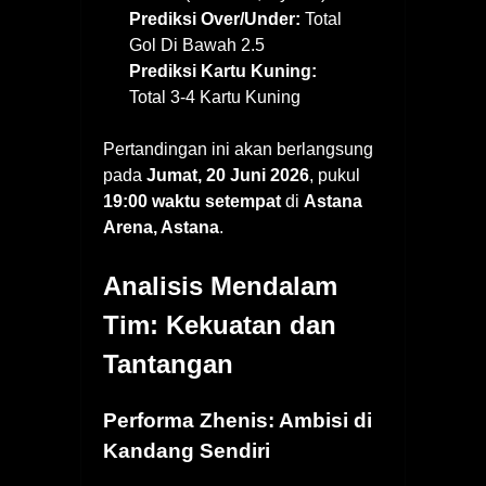
Prediksi Over/Under:
Total
Gol Di Bawah 2.5
Prediksi Kartu Kuning:
Total 3-4 Kartu Kuning
Pertandingan ini akan berlangsung
pada
Jumat, 20 Juni 2026
, pukul
19:00 waktu setempat
di
Astana
Arena, Astana
.
Analisis Mendalam
Tim: Kekuatan dan
Tantangan
Performa Zhenis: Ambisi di
Kandang Sendiri