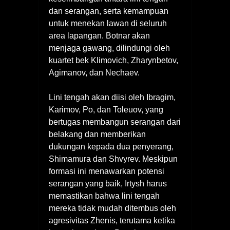
dan serangan, serta kemampuan
untuk menekan lawan di seluruh
area lapangan. Botnar akan
menjaga gawang, dilindungi oleh
kuartet bek Klimovich, Zharynbetov,
Agimanov, dan Nechaev.
Lini tengah akan diisi oleh Ibragim,
Karimov, Po, dan Toleuov, yang
bertugas membangun serangan dari
belakang dan memberikan
dukungan kepada dua penyerang,
Shimamura dan Shvyrev. Meskipun
formasi ini menawarkan potensi
serangan yang baik, Irtysh harus
memastikan bahwa lini tengah
mereka tidak mudah ditembus oleh
agresivitas Zhenis, terutama ketika