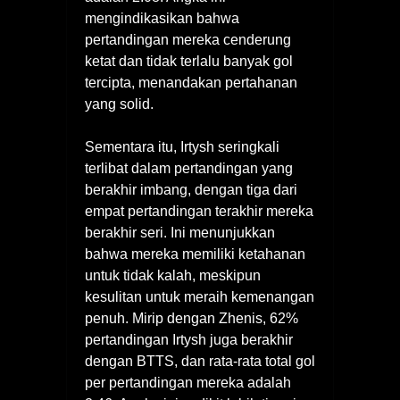
mengindikasikan bahwa
pertandingan mereka cenderung
ketat dan tidak terlalu banyak gol
tercipta, menandakan pertahanan
yang solid.
Sementara itu, Irtysh seringkali
terlibat dalam pertandingan yang
berakhir imbang, dengan tiga dari
empat pertandingan terakhir mereka
berakhir seri. Ini menunjukkan
bahwa mereka memiliki ketahanan
untuk tidak kalah, meskipun
kesulitan untuk meraih kemenangan
penuh. Mirip dengan Zhenis, 62%
pertandingan Irtysh juga berakhir
dengan BTTS, dan rata-rata total gol
per pertandingan mereka adalah