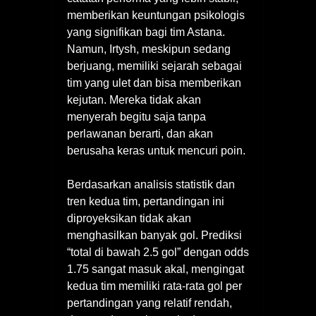
memberikan keuntungan psikologis
yang signifikan bagi tim Astana.
Namun, Irtysh, meskipun sedang
berjuang, memiliki sejarah sebagai
tim yang ulet dan bisa memberikan
kejutan. Mereka tidak akan
menyerah begitu saja tanpa
perlawanan berarti, dan akan
berusaha keras untuk mencuri poin.
Berdasarkan analisis statistik dan
tren kedua tim, pertandingan ini
diproyeksikan tidak akan
menghasilkan banyak gol. Prediksi
“total di bawah 2.5 gol” dengan odds
1.75 sangat masuk akal, mengingat
kedua tim memiliki rata-rata gol per
pertandingan yang relatif rendah,