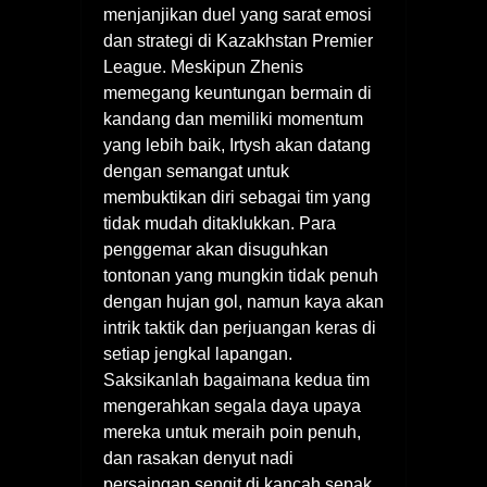
menjanjikan duel yang sarat emosi
dan strategi di Kazakhstan Premier
League. Meskipun Zhenis
memegang keuntungan bermain di
kandang dan memiliki momentum
yang lebih baik, Irtysh akan datang
dengan semangat untuk
membuktikan diri sebagai tim yang
tidak mudah ditaklukkan. Para
penggemar akan disuguhkan
tontonan yang mungkin tidak penuh
dengan hujan gol, namun kaya akan
intrik taktik dan perjuangan keras di
setiap jengkal lapangan.
Saksikanlah bagaimana kedua tim
mengerahkan segala daya upaya
mereka untuk meraih poin penuh,
dan rasakan denyut nadi
persaingan sengit di kancah sepak