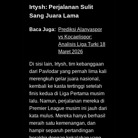
Irtysh: Perjalanan Sulit
Sang Juara Lama
Baca Juga:
Prediksi Alanyaspor
vs Kocaelispor:
Analisis Liga Turki 18
Maret 2026
Di sisi lain, Irtysh, tim kebanggaan
dari Pavlodar yang pernah lima kali
merengkuh gelar juara nasional,
kembali ke kasta tertinggi setelah
finis kedua di Liga Pertama musim
lalu. Namun, perjalanan mereka di
Premier League musim ini jauh dari
kata mulus. Mereka hanya berhasil
meraih satu kemenangan, dan
hampir separuh pertandingan
berakhir dengan kekalahan yang