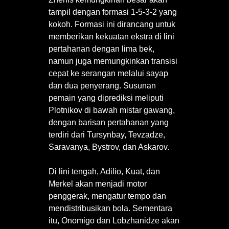
tampil dengan formasi 1-5-3-2 yang
kokoh. Formasi ini dirancang untuk
memberikan kekuatan ekstra di lini
pertahanan dengan lima bek,
namun juga memungkinkan transisi
cepat ke serangan melalui sayap
dan dua penyerang. Susunan
pemain yang diprediksi meliputi
Plotnikov di bawah mistar gawang,
dengan barisan pertahanan yang
terdiri dari Tursynbay, Tevzadze,
Saravanya, Bystrov, dan Askarov.
Di lini tengah, Adilio, Kuat, dan
Merkel akan menjadi motor
penggerak, mengatur tempo dan
mendistribusikan bola. Sementara
itu, Onomigo dan Lobzhanidze akan