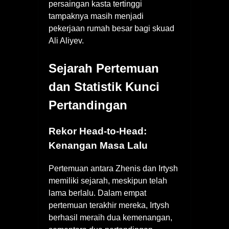
persaingan kasta tertinggi
tampaknya masih menjadi
pekerjaan rumah besar bagi skuad
Ali Aliyev.
Sejarah Pertemuan
dan Statistik Kunci
Pertandingan
Rekor Head-to-Head:
Kenangan Masa Lalu
Pertemuan antara Zhenis dan Irtysh
memiliki sejarah, meskipun telah
lama berlalu. Dalam empat
pertemuan terakhir mereka, Irtysh
berhasil meraih dua kemenangan,