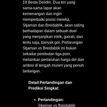
18 Besta Deildin. Dua tim yang
sama-sama lapar akan
kemenangan dan ingin
memperbaiki posisi mereka,
Stjarnan dan Breidablik, akan saling
berhadapan dalam sebuah duel
yang menjanjikan intrik, gairah, dan
tentu saja, banyak gol. Pertarungan
Stjarnan vs Breidablik ini bukan
sekadar perebutan tiga poin,
melainkan pertaruhan harga diri dan
ambisi di tengah musim yang penuh
tantangan.
Detail Pertandingan dan
Prediksi Singkat:
Pertandingan:
Stjarnan vs Breidablik