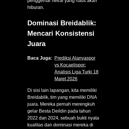
penggemar netral yang haus akan
hiburan.
Dominasi Breidablik:
Mencari Konsistensi
Juara
Baca Juga:
Prediksi Alanyaspor
vs Kocaelispor:
Analisis Liga Turki 18
Maret 2026
Di sisi lain lapangan, kita memiliki
Breidablik, tim yang memiliki DNA
juara. Mereka pernah merengkuh
gelar Besta Deildin pada tahun
2022 dan 2024, sebuah bukti nyata
kualitas dan dominasi mereka di