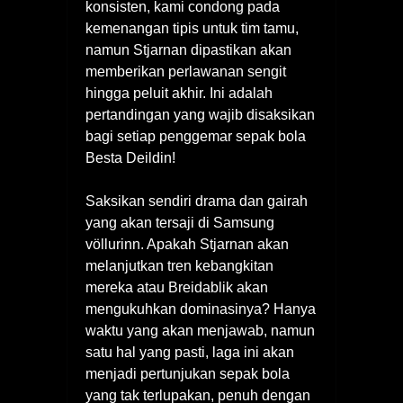
konsisten, kami condong pada
kemenangan tipis untuk tim tamu,
namun Stjarnan dipastikan akan
memberikan perlawanan sengit
hingga peluit akhir. Ini adalah
pertandingan yang wajib disaksikan
bagi setiap penggemar sepak bola
Besta Deildin!
Saksikan sendiri drama dan gairah
yang akan tersaji di Samsung
völlurinn. Apakah Stjarnan akan
melanjutkan tren kebangkitan
mereka atau Breidablik akan
mengukuhkan dominasinya? Hanya
waktu yang akan menjawab, namun
satu hal yang pasti, laga ini akan
menjadi pertunjukan sepak bola
yang tak terlupakan, penuh dengan