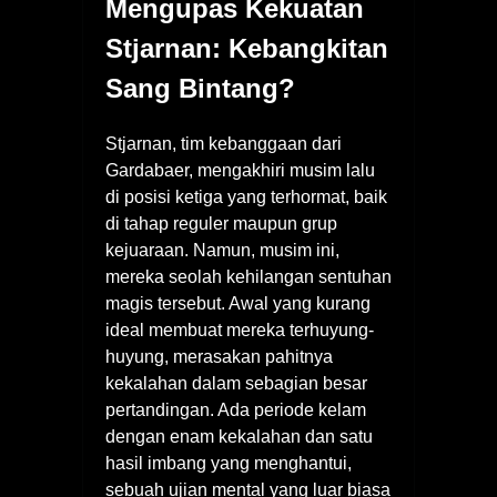
Mengupas Kekuatan
Stjarnan: Kebangkitan
Sang Bintang?
Stjarnan, tim kebanggaan dari
Gardabaer, mengakhiri musim lalu
di posisi ketiga yang terhormat, baik
di tahap reguler maupun grup
kejuaraan. Namun, musim ini,
mereka seolah kehilangan sentuhan
magis tersebut. Awal yang kurang
ideal membuat mereka terhuyung-
huyung, merasakan pahitnya
kekalahan dalam sebagian besar
pertandingan. Ada periode kelam
dengan enam kekalahan dan satu
hasil imbang yang menghantui,
sebuah ujian mental yang luar biasa