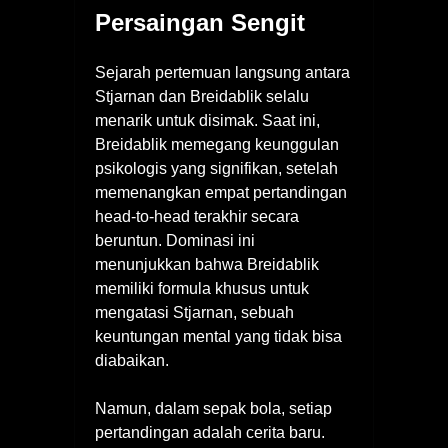
Persaingan Sengit
Sejarah pertemuan langsung antara
Stjarnan dan Breidablik selalu
menarik untuk disimak. Saat ini,
Breidablik memegang keunggulan
psikologis yang signifikan, setelah
memenangkan empat pertandingan
head-to-head terakhir secara
beruntun. Dominasi ini
menunjukkan bahwa Breidablik
memiliki formula khusus untuk
mengatasi Stjarnan, sebuah
keuntungan mental yang tidak bisa
diabaikan.
Namun, dalam sepak bola, setiap
pertandingan adalah cerita baru.