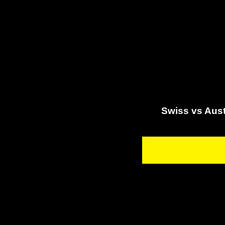
Skip
to
content
Swiss vs Austr