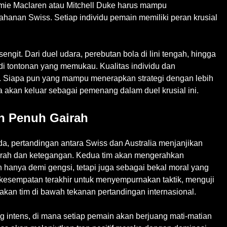
ie Maclaren atau Mitchell Duke harus mampu
ahanan Swiss. Setiap individu pemain memiliki peran krusial
engit. Dari duel udara, perebutan bola di lini tengah, hingga
i tontonan yang memukau. Kualitas individu dan
. Siapa pun yang mampu menerapkan strategi dengan lebih
akan keluar sebagai pemenang dalam duel krusial ini.
n Penuh Gairah
da, pertandingan antara Swiss dan Australia menjanjikan
irah dan ketegangan. Kedua tim akan mengerahkan
hanya demi gengsi, tetapi juga sebagai bekal moral yang
 kesempatan terakhir untuk menyempurnakan taktik, menguji
n tim di bawah tekanan pertandingan internasional.
 intens, di mana setiap pemain akan berjuang mati-matian