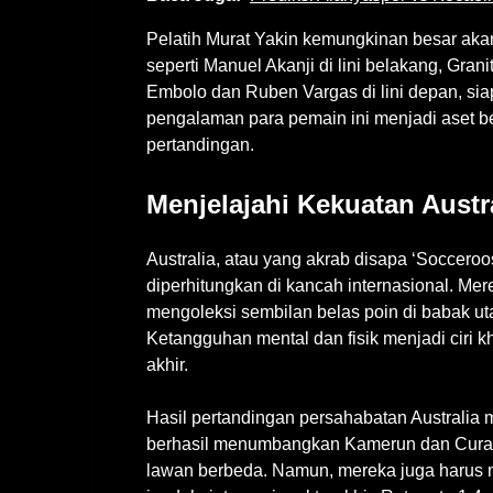
Pelatih Murat Yakin kemungkinan besar aka
seperti Manuel Akanji di lini belakang, Grani
Embolo dan Ruben Vargas di lini depan, sia
pengalaman para pemain ini menjadi aset b
pertandingan.
Menjelajahi Kekuatan Austr
Australia, atau yang akrab disapa ‘Socceroo
diperhitungkan di kancah internasional. Me
mengoleksi sembilan belas poin di babak uta
Ketangguhan mental dan fisik menjadi ciri 
akhir.
Hasil pertandingan persahabatan Australia
berhasil menumbangkan Kamerun dan Cura
lawan berbeda. Namun, mereka juga harus 