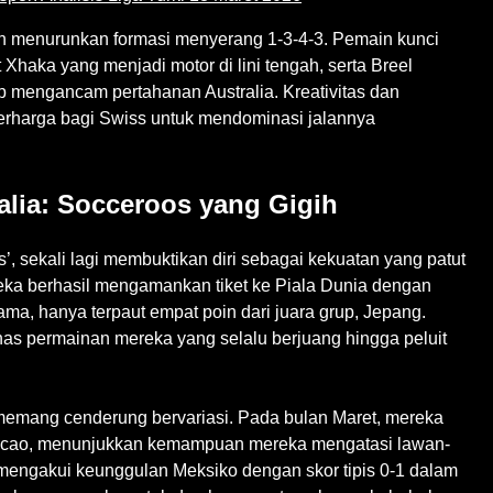
n menurunkan formasi menyerang 1-3-4-3. Pemain kunci
t Xhaka yang menjadi motor di lini tengah, serta Breel
p mengancam pertahanan Australia. Kreativitas dan
erharga bagi Swiss untuk mendominasi jalannya
alia: Socceroos yang Gigih
s’, sekali lagi membuktikan diri sebagai kekuatan yang patut
reka berhasil mengamankan tiket ke Piala Dunia dengan
ma, hanya terpaut empat poin dari juara grup, Jepang.
khas permainan mereka yang selalu berjuang hingga peluit
 memang cenderung bervariasi. Pada bulan Maret, mereka
cao, menunjukkan kemampuan mereka mengatasi lawan-
mengakui keunggulan Meksiko dengan skor tipis 0-1 dalam