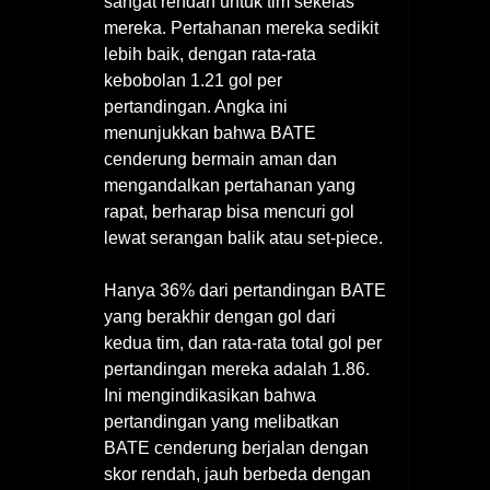
sangat rendah untuk tim sekelas
mereka. Pertahanan mereka sedikit
lebih baik, dengan rata-rata
kebobolan 1.21 gol per
pertandingan. Angka ini
menunjukkan bahwa BATE
cenderung bermain aman dan
mengandalkan pertahanan yang
rapat, berharap bisa mencuri gol
lewat serangan balik atau set-piece.
Hanya 36% dari pertandingan BATE
yang berakhir dengan gol dari
kedua tim, dan rata-rata total gol per
pertandingan mereka adalah 1.86.
Ini mengindikasikan bahwa
pertandingan yang melibatkan
BATE cenderung berjalan dengan
skor rendah, jauh berbeda dengan