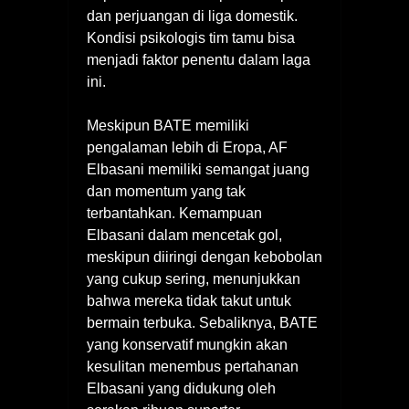
dan perjuangan di liga domestik.
Kondisi psikologis tim tamu bisa
menjadi faktor penentu dalam laga
ini.
Meskipun BATE memiliki
pengalaman lebih di Eropa, AF
Elbasani memiliki semangat juang
dan momentum yang tak
terbantahkan. Kemampuan
Elbasani dalam mencetak gol,
meskipun diiringi dengan kebobolan
yang cukup sering, menunjukkan
bahwa mereka tidak takut untuk
bermain terbuka. Sebaliknya, BATE
yang konservatif mungkin akan
kesulitan menembus pertahanan
Elbasani yang didukung oleh