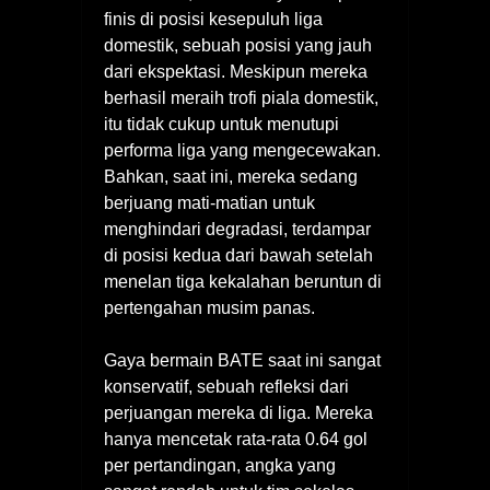
finis di posisi kesepuluh liga
domestik, sebuah posisi yang jauh
dari ekspektasi. Meskipun mereka
berhasil meraih trofi piala domestik,
itu tidak cukup untuk menutupi
performa liga yang mengecewakan.
Bahkan, saat ini, mereka sedang
berjuang mati-matian untuk
menghindari degradasi, terdampar
di posisi kedua dari bawah setelah
menelan tiga kekalahan beruntun di
pertengahan musim panas.
Gaya bermain BATE saat ini sangat
konservatif, sebuah refleksi dari
perjuangan mereka di liga. Mereka
hanya mencetak rata-rata 0.64 gol
per pertandingan, angka yang