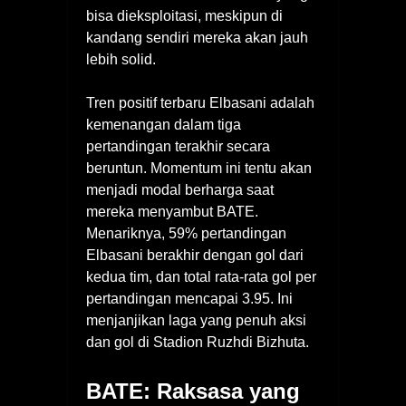
bisa dieksploitasi, meskipun di
kandang sendiri mereka akan jauh
lebih solid.
Tren positif terbaru Elbasani adalah
kemenangan dalam tiga
pertandingan terakhir secara
beruntun. Momentum ini tentu akan
menjadi modal berharga saat
mereka menyambut BATE.
Menariknya, 59% pertandingan
Elbasani berakhir dengan gol dari
kedua tim, dan total rata-rata gol per
pertandingan mencapai 3.95. Ini
menjanjikan laga yang penuh aksi
dan gol di Stadion Ruzhdi Bizhuta.
BATE: Raksasa yang