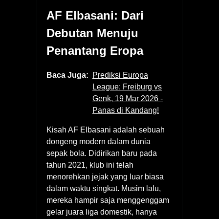
AF Elbasani: Dari
Debutan Menuju
Penantang Eropa
Baca Juga:
Prediksi Europa
League: Freiburg vs
Genk, 19 Mar 2026 -
Panas di Kandang!
Kisah AF Elbasani adalah sebuah
dongeng modern dalam dunia
sepak bola. Didirikan baru pada
tahun 2021, klub ini telah
menorehkan jejak yang luar biasa
dalam waktu singkat. Musim lalu,
mereka hampir saja menggenggam
gelar juara liga domestik, hanya