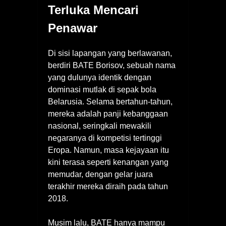
Terluka Mencari
Penawar
Di sisi lapangan yang berlawanan,
berdiri BATE Borisov, sebuah nama
yang dulunya identik dengan
dominasi mutlak di sepak bola
Belarusia. Selama bertahun-tahun,
mereka adalah panji kebanggaan
nasional, seringkali mewakili
negaranya di kompetisi tertinggi
Eropa. Namun, masa kejayaan itu
kini terasa seperti kenangan yang
memudar, dengan gelar juara
terakhir mereka diraih pada tahun
2018.
Musim lalu, BATE hanya mampu