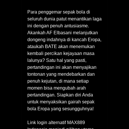
Para penggemar sepak bola di
seluruh dunia patut menantikan laga
ini dengan penuh antusiasme.
Akankah AF Elbasani melanjutkan
dongeng indahnya di kancah Eropa,
ataukah BATE akan menemukan
kembali percikan kejayaan masa
lalunya? Satu hal yang pasti,
pertandingan ini akan menyajikan
tontonan yang mendebarkan dan
penuh kejutan, di mana setiap
momen bisa mengubah arah
pertandingan. Siapkan diri Anda
untuk menyaksikan gairah sepak
bola Eropa yang sesungguhnya!
Link login alternatif MAX889