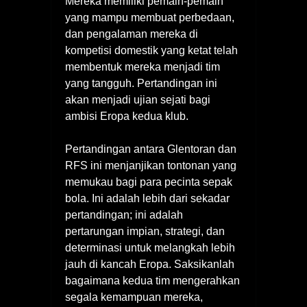
Mereka memiliki pemain-pemain
yang mampu membuat perbedaan,
dan pengalaman mereka di
kompetisi domestik yang ketat telah
membentuk mereka menjadi tim
yang tangguh. Pertandingan ini
akan menjadi ujian sejati bagi
ambisi Eropa kedua klub.
Pertandingan antara Glentoran dan
RFS ini menjanjikan tontonan yang
memukau bagi para pecinta sepak
bola. Ini adalah lebih dari sekadar
pertandingan; ini adalah
pertarungan impian, strategi, dan
determinasi untuk melangkah lebih
jauh di kancah Eropa. Saksikanlah
bagaimana kedua tim mengerahkan
segala kemampuan mereka,