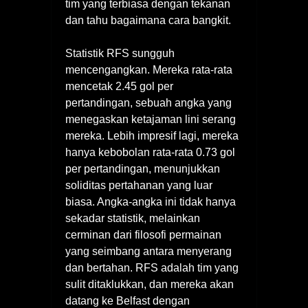
tim yang terbiasa dengan tekanan
dan tahu bagaimana cara bangkit.
Statistik RFS sungguh
mencengangkan. Mereka rata-rata
mencetak 2.45 gol per
pertandingan, sebuah angka yang
menegaskan ketajaman lini serang
mereka. Lebih impresif lagi, mereka
hanya kebobolan rata-rata 0.73 gol
per pertandingan, menunjukkan
soliditas pertahanan yang luar
biasa. Angka-angka ini tidak hanya
sekadar statistik, melainkan
cerminan dari filosofi permainan
yang seimbang antara menyerang
dan bertahan. RFS adalah tim yang
sulit ditaklukkan, dan mereka akan
datang ke Belfast dengan