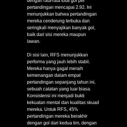
dengan rata-rata total gol per
pertandingan mencapai 2.92. Ini
menunjukkan bahwa pertandingan
mereka cenderung terbuka dan
seringkali menyajikan banyak gol,
baik dari sisi mereka maupun
lawan.
Di sisi lain, RFS menunjukkan
performa yang jauh lebih stabil.
Mereka hanya gagal meraih
kemenangan dalam empat
pertandingan sepanjang tahun ini,
sebuah catatan yang luar biasa.
Konsistensi ini menjadi bukti
kekuatan mental dan kualitas skuad
mereka. Untuk RFS, 45%
pertandingan mereka berakhir
dengan gol dari kedua tim, dengan