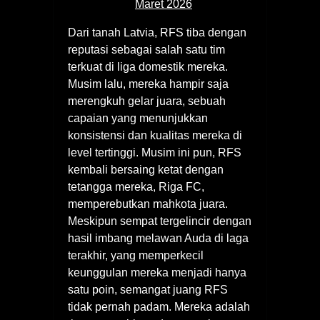
Maret 2026
Dari tanah Latvia, RFS tiba dengan
reputasi sebagai salah satu tim
terkuat di liga domestik mereka.
Musim lalu, mereka hampir saja
merengkuh gelar juara, sebuah
capaian yang menunjukkan
konsistensi dan kualitas mereka di
level tertinggi. Musim ini pun, RFS
kembali bersaing ketat dengan
tetangga mereka, Riga FC,
memperebutkan mahkota juara.
Meskipun sempat tergelincir dengan
hasil imbang melawan Auda di laga
terakhir, yang memperkecil
keunggulan mereka menjadi hanya
satu poin, semangat juang RFS
tidak pernah padam. Mereka adalah