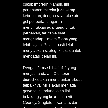
cukup impresif. Namun, lini
pertahanan mereka juga kerap
kebobolan, dengan rata-rata satu
gol per pertandingan. Ini
menunjukkan ada ruang untuk
perbaikan, terutama saat
menghadapi tim-tim Eropa yang
lebih tajam. Pelatih pasti telah
menyiapkan strategi khusus untuk
mengatasi celah ini.
Dengan formasi 1-4-1-4-1 yang
menjadi andalan, Glentoran
diprediksi akan menurunkan skuad
terbaiknya. Mills akan menjaga
gawang, dilindungi oleh lini
belakang yang kokoh seperti
Cooney, Singleton, Kamara, dan