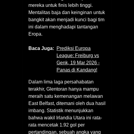
mereka untuk finis lebih tinggi.
Mentalitas baja dan keinginan untuk
bangkit akan menjadi kunci bagi tim
ini dalam menghadapi tantangan
Eropa.
Baca Juga:
Prediksi Europa
League: Freiburg vs
Genk, 19 Mar 2026 -
Panas di Kandang!
Dalam lima laga persahabatan
terakhir, Glentoran hanya mampu
meraih satu kemenangan melawan
East Belfast, ditemani oleh dua hasil
imbang. Statistik menunjukkan
bahwa wakil Irlandia Utara ini rata-
rata mencetak 1.92 gol per
pertandingan, sebuah angka yang