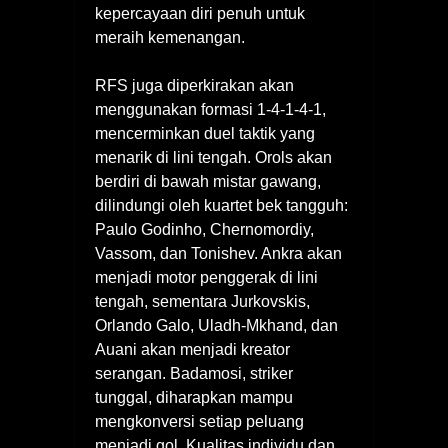
kepercayaan diri penuh untuk
meraih kemenangan.
RFS juga diperkirakan akan
menggunakan formasi 1-4-1-4-1,
mencerminkan duel taktik yang
menarik di lini tengah. Orols akan
berdiri di bawah mistar gawang,
dilindungi oleh kuartet bek tangguh:
Paulo Godinho, Chernomordiy,
Vassom, dan Tonishev. Ankra akan
menjadi motor penggerak di lini
tengah, sementara Jurkovskis,
Orlando Galo, Uladh-Mkhand, dan
Auani akan menjadi kreator
serangan. Badamosi, striker
tunggal, diharapkan mampu
mengkonversi setiap peluang
menjadi gol. Kualitas individu dan