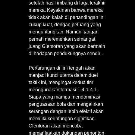
setelah hasil imbang di laga terakhir
mereka. Keyakinan bahwa mereka
tidak akan kalah di pertandingan ini
cukup kuat, dengan peluang yang
menguntungkan. Namun, jangan
pernah meremehkan semangat
juang Glentoran yang akan bermain
di hadapan pendukungnya sendiri.
Pertarungan di lini tengah akan
menjadi kunci utama dalam duel
taktik ini, mengingat kedua tim
menggunakan formasi 1-4-1-4-1.
Siapa yang mampu mendominasi
penguasaan bola dan mengalirkan
serangan dengan lebih efektif akan
memiliki keuntungan signifikan.
Glentoran akan mencoba
memanfaatkan dukungan penonton