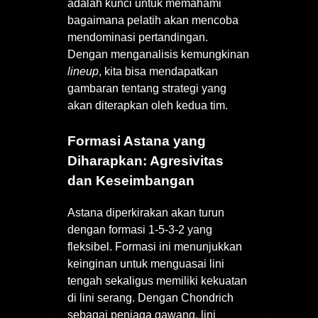
adalah kunci untuk memahami
bagaimana pelatih akan mencoba
mendominasi pertandingan.
Dengan menganalisis kemungkinan
lineup
, kita bisa mendapatkan
gambaran tentang strategi yang
akan diterapkan oleh kedua tim.
Formasi Astana yang
Diharapkan: Agresivitas
dan Keseimbangan
Astana diperkirakan akan turun
dengan formasi 1-5-3-2 yang
fleksibel. Formasi ini menunjukkan
keinginan untuk menguasai lini
tengah sekaligus memiliki kekuatan
di lini serang. Dengan Chondrich
sebagai penjaga gawang, lini