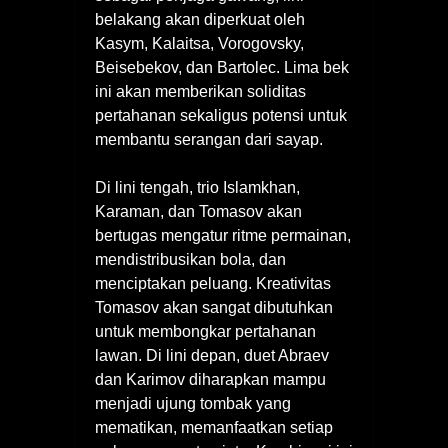
belakang akan diperkuat oleh
Kasym, Kalaitsa, Vorogovsky,
Beisebekov, dan Bartolec. Lima bek
ini akan memberikan soliditas
pertahanan sekaligus potensi untuk
membantu serangan dari sayap.
Di lini tengah, trio Islamkhan,
Karaman, dan Tomasov akan
bertugas mengatur ritme permainan,
mendistribusikan bola, dan
menciptakan peluang. Kreativitas
Tomasov akan sangat dibutuhkan
untuk membongkar pertahanan
lawan. Di lini depan, duet Abraev
dan Karimov diharapkan mampu
menjadi ujung tombak yang
mematikan, memanfaatkan setiap