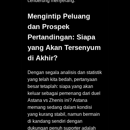
cenderung menyerang.
Mengintip Peluang
dan Prospek
Pertandingan: Siapa
yang Akan Tersenyum
di Akhir?
Dengan segala analisis dan statistik
yang telah kita bedah, pertanyaan
besar tetaplah: siapa yang akan
keluar sebagai pemenang dari duel
Astana vs Zhenis ini? Astana
memang sedang dalam kondisi
yang kurang stabil, namun bermain
di kandang sendiri dengan
dukungan penuh suporter adalah