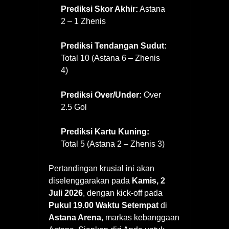
Prediksi Skor Akhir:
Astana
2 – 1 Zhenis
Prediksi Tendangan Sudut:
Total 10 (Astana 6 – Zhenis
4)
Prediksi Over/Under:
Over
2.5 Gol
Prediksi Kartu Kuning:
Total 5 (Astana 2 – Zhenis 3)
Pertandingan krusial ini akan
diselenggarakan pada
Kamis, 2
Juli 2026
, dengan kick-off pada
Pukul 19.00 Waktu Setempat
di
Astana Arena
, markas kebanggaan