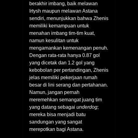
berakhir imbang, baik melawan
Irtysh maupun melawan Astana
sendiri, menunjukkan bahwa Zhenis
memiliki kemampuan untuk
menahan imbang tim-tim kuat,
namun kesulitan untuk
mengamankan kemenangan penuh.
Dengan rata-rata hanya 0.87 gol
yang dicetak dan 1.2 gol yang
kebobolan per pertandingan, Zhenis
jelas memiliki pekerjaan rumah
besar di lini serang dan pertahanan.
Namun, jangan pernah
meremehkan semangat juang tim
yang datang sebagai
underdog
;
mereka bisa menjadi batu
sandungan yang sangat
merepotkan bagi Astana.