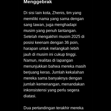
Menggebrak
Di sisi lain kota, Zhenis, tim yang
memiliki nama yang sama dengan
sang lawan, juga menghadapi
musim yang penuh tantangan.
Setelah mengakhiri musim 2025 di
posisi keenam dengan 36 poin,
harapan untuk melangkah lebih
jauh di musim ini cukup tinggi.
Namun, realitas di lapangan
menunjukkan bahwa mereka masih
berjuang keras. Jumlah kekalahan
mereka sama banyaknya dengan
jumlah kemenangan, menandakan
inkonsistensi yang perlu segera
diatasi.
Dua pertandingan terakhir mereka