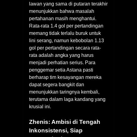
lawan yang sama di putaran terakhir
menunjukkan bahwa masalah
pertahanan masih menghantui.
Rata-rata 1.4 gol per pertandingan
memang tidak terlalu buruk untuk
lini serang, namun kebobolan 1.13
gol per pertandingan secara rata-
rata adalah angka yang harus
menjadi perhatian serius. Para
penggemar setia Astana pasti
berharap tim kesayangan mereka
dapat segera bangkit dan
menunjukkan taringnya kembali,
terutama dalam laga kandang yang
krusial ini.
Zhenis: Ambisi di Tengah
Inkonsistensi, Siap