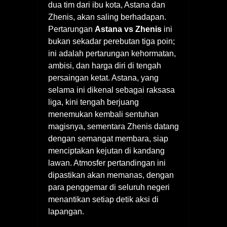
dua tim dari ibu kota, Astana dan
Zhenis, akan saling berhadapan.
Pertarungan
Astana vs Zhenis
ini
bukan sekadar perebutan tiga poin;
ini adalah pertarungan kehormatan,
ambisi, dan harga diri di tengah
persaingan ketat. Astana, yang
selama ini dikenal sebagai raksasa
liga, kini tengah berjuang
menemukan kembali sentuhan
magisnya, sementara Zhenis datang
dengan semangat membara, siap
menciptakan kejutan di kandang
lawan. Atmosfer pertandingan ini
dipastikan akan memanas, dengan
para penggemar di seluruh negeri
menantikan setiap detik aksi di
lapangan.