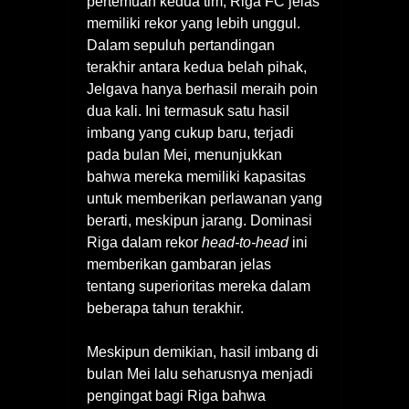
pertemuan kedua tim, Riga FC jelas
memiliki rekor yang lebih unggul.
Dalam sepuluh pertandingan
terakhir antara kedua belah pihak,
Jelgava hanya berhasil meraih poin
dua kali. Ini termasuk satu hasil
imbang yang cukup baru, terjadi
pada bulan Mei, menunjukkan
bahwa mereka memiliki kapasitas
untuk memberikan perlawanan yang
berarti, meskipun jarang. Dominasi
Riga dalam rekor
head-to-head
ini
memberikan gambaran jelas
tentang superioritas mereka dalam
beberapa tahun terakhir.
Meskipun demikian, hasil imbang di
bulan Mei lalu seharusnya menjadi
pengingat bagi Riga bahwa