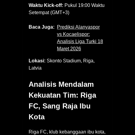
Waktu Kick-off:
Pukul 19:00 Waktu
Setempat (GMT+3)
Baca Juga:
Prediksi Alanyaspor
vs Kocaelispor:
Analisis Liga Turki 18
Maret 2026
Lokasi:
Skonto Stadium, Riga,
Latvia
Analisis Mendalam
Kekuatan Tim: Riga
FC, Sang Raja Ibu
Kota
Riga FC, klub kebanggaan ibu kota,