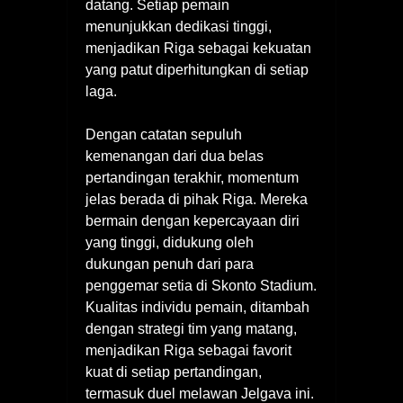
datang. Setiap pemain
menunjukkan dedikasi tinggi,
menjadikan Riga sebagai kekuatan
yang patut diperhitungkan di setiap
laga.
Dengan catatan sepuluh
kemenangan dari dua belas
pertandingan terakhir, momentum
jelas berada di pihak Riga. Mereka
bermain dengan kepercayaan diri
yang tinggi, didukung oleh
dukungan penuh dari para
penggemar setia di Skonto Stadium.
Kualitas individu pemain, ditambah
dengan strategi tim yang matang,
menjadikan Riga sebagai favorit
kuat di setiap pertandingan,
termasuk duel melawan Jelgava ini.