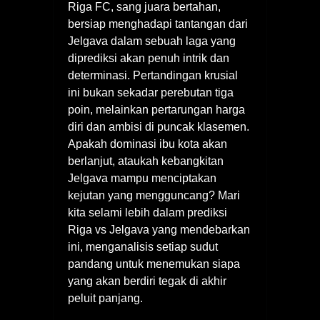
Riga FC, sang juara bertahan,
bersiap menghadapi tantangan dari
Jelgava dalam sebuah laga yang
diprediksi akan penuh intrik dan
determinasi. Pertandingan krusial
ini bukan sekadar perebutan tiga
poin, melainkan pertarungan harga
diri dan ambisi di puncak klasemen.
Apakah dominasi ibu kota akan
berlanjut, ataukah kebangkitan
Jelgava mampu menciptakan
kejutan yang mengguncang? Mari
kita selami lebih dalam prediksi
Riga vs Jelgava yang mendebarkan
ini, menganalisis setiap sudut
pandang untuk menemukan siapa
yang akan berdiri tegak di akhir
peluit panjang.