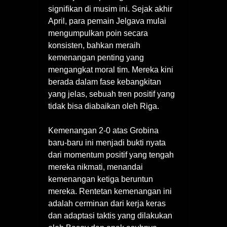
signifikan di musim ini. Sejak akhir
April, para pemain Jelgava mulai
mengumpulkan poin secara
konsisten, bahkan meraih
kemenangan penting yang
mengangkat moral tim. Mereka kini
berada dalam fase kebangkitan
yang jelas, sebuah tren positif yang
tidak bisa diabaikan oleh Riga.
Kemenangan 2-0 atas Grobina
baru-baru ini menjadi bukti nyata
dari momentum positif yang tengah
mereka nikmati, menandai
kemenangan ketiga beruntun
mereka. Rentetan kemenangan ini
adalah cerminan dari kerja keras
dan adaptasi taktis yang dilakukan