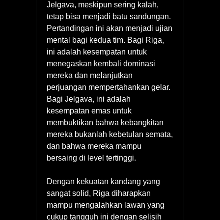
Jelgava, meskipun sering kalah,
tetap bisa menjadi batu sandungan.
Pertandingan ini akan menjadi ujian
mental bagi kedua tim. Bagi Riga,
ini adalah kesempatan untuk
menegaskan kembali dominasi
mereka dan melanjutkan
perjuangan mempertahankan gelar.
Bagi Jelgava, ini adalah
kesempatan emas untuk
membuktikan bahwa kebangkitan
mereka bukanlah kebetulan semata,
dan bahwa mereka mampu
bersaing di level tertinggi.
Dengan kekuatan kandang yang
sangat solid, Riga diharapkan
mampu mengalahkan lawan yang
cukup tangguh ini dengan selisih