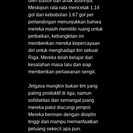
oleh Basov dan anak asuhnya.
Meskipun rata-rata mencetak 1.14
gol dan kebobolan 1.67 gol per
pertandingan menunjukkan bahwa
mereka masih memiliki ruang untuk
perbaikan, kebangkitan ini
memberikan mereka kepercayaan
diri untuk menghadapi tim sekuat
Riga. Mereka telah belajar dari
kesalahan masa lalu dan siap
memberikan perlawanan sengit.
Jelgava mungkin bukan tim yang
paling produktif di liga, namun
solidaritas dan semangat juang
mereka patut diacungi jempol.
Mereka bermain dengan disiplin
tinggi dan mampu memanfaatkan
peluang sekecil apa pun.