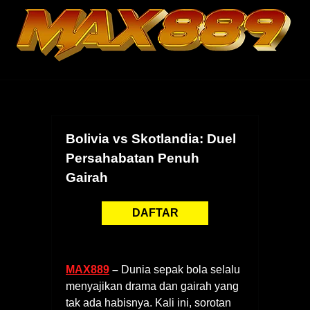
Skip
to
content
Bolivia vs Skotlandia: Duel
Persahabatan Penuh
Gairah
DAFTAR
MAX889
–
Dunia sepak bola selalu
menyajikan drama dan gairah yang
tak ada habisnya. Kali ini, sorotan