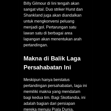
Billy Gilmour di lini tengah akan
sangat vital. Duo striker Hurst dan
Shankland juga akan diandalkan
untuk mengkonversi peluang
menjadi gol. Pertarungan satu
lawan satu di berbagai area
lapangan akan menentukan arah
pertandingan.
Makna di Balik Laga
Persahabatan Ini
Meskipun hanya berstatus
pertandingan persahabatan, laga ini
memiliki makna yang mendalam
bagi kedua tim. Bagi Skotlandia, ini
adalah bagian dari persiapan
mereka menuju Piala Dunia,