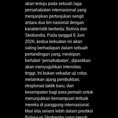
akan tertuju pada sebuah laga
persahabatan internasional yang
menjanjikan pertunjukan sengit
antara dua tim nasional dengan
karakteristik berbeda: Bolivia dan
Skotlandia. Pada tanggal 6 Juni
2026, kedua kekuatan ini akan
saling berhadapan dalam sebuah
pertandingan yang, meskipun
berlabel ‘persahabatan’, dipastikan
akan menyuguhkan intensitas
tinggi. Ini bukan sekadar uji coba,
melainkan ajang pembuktian,
eksplorasi taktik baru, dan
kesempatan bagi para pemain untuk
menunjukkan kemampuan terbaik
mereka di panggung internasional.
Mari kita selami lebih dalam prediksi
Bolivia vs Skotlandia yang penuh