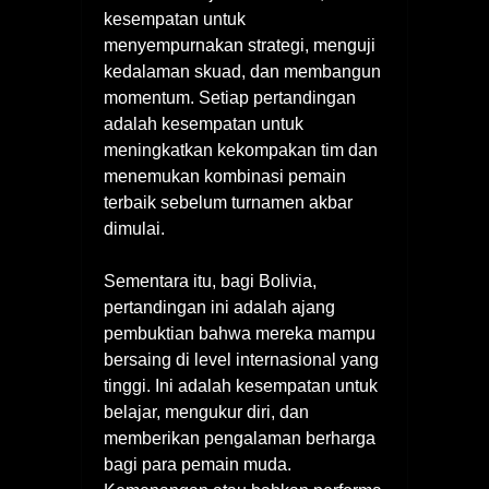
kesempatan untuk
menyempurnakan strategi, menguji
kedalaman skuad, dan membangun
momentum. Setiap pertandingan
adalah kesempatan untuk
meningkatkan kekompakan tim dan
menemukan kombinasi pemain
terbaik sebelum turnamen akbar
dimulai.
Sementara itu, bagi Bolivia,
pertandingan ini adalah ajang
pembuktian bahwa mereka mampu
bersaing di level internasional yang
tinggi. Ini adalah kesempatan untuk
belajar, mengukur diri, dan
memberikan pengalaman berharga
bagi para pemain muda.