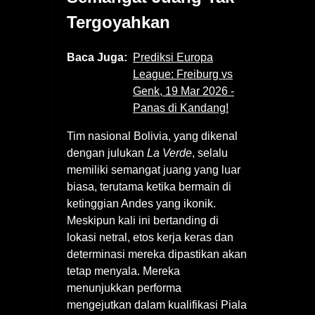
Tergoyahkan
Baca Juga:
Prediksi Europa
League: Freiburg vs
Genk, 19 Mar 2026 -
Panas di Kandang!
Tim nasional Bolivia, yang dikenal
dengan julukan
La Verde
, selalu
memiliki semangat juang yang luar
biasa, terutama ketika bermain di
ketinggian Andes yang ikonik.
Meskipun kali ini bertanding di
lokasi netral, etos kerja keras dan
determinasi mereka dipastikan akan
tetap menyala. Mereka
menunjukkan performa
mengejutkan dalam kualifikasi Piala