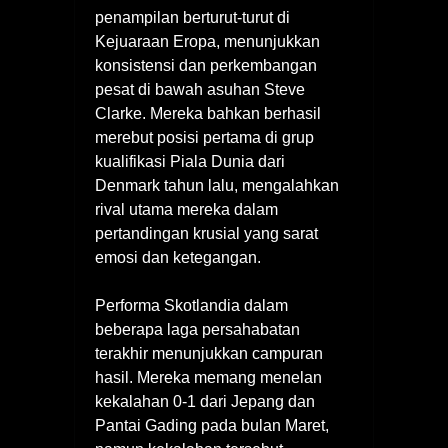
penampilan berturut-turut di
Kejuaraan Eropa, menunjukkan
konsistensi dan perkembangan
pesat di bawah asuhan Steve
Clarke. Mereka bahkan berhasil
merebut posisi pertama di grup
kualifikasi Piala Dunia dari
Denmark tahun lalu, mengalahkan
rival utama mereka dalam
pertandingan krusial yang sarat
emosi dan ketegangan.
Performa Skotlandia dalam
beberapa laga persahabatan
terakhir menunjukkan campuran
hasil. Mereka memang menelan
kekalahan 0-1 dari Jepang dan
Pantai Gading pada bulan Maret,