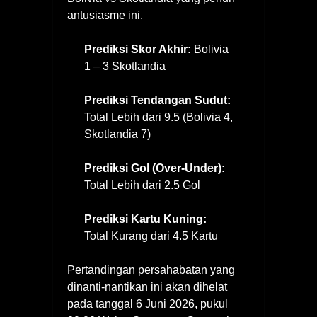
antusiasme ini.
Prediksi Skor Akhir:
Bolivia
1 – 3 Skotlandia
Prediksi Tendangan Sudut:
Total Lebih dari 9.5 (Bolivia 4,
Skotlandia 7)
Prediksi Gol (Over-Under):
Total Lebih dari 2.5 Gol
Prediksi Kartu Kuning:
Total Kurang dari 4.5 Kartu
Pertandingan persahabatan yang
dinanti-nantikan ini akan dihelat
pada tanggal 6 Juni 2026, pukul