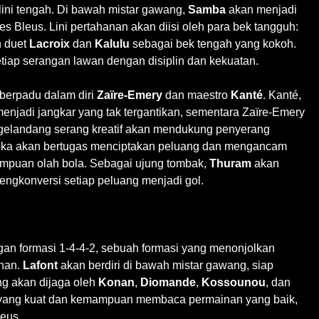
i lini tengah. Di bawah mistar gawang,
Samba
akan menjadi
s Bleus. Lini pertahanan akan diisi oleh para bek tangguh:
n duet
Lacroix
dan
Kalulu
sebagai bek tengah yang kokoh.
ap serangan lawan dengan disiplin dan kekuatan.
 berpadu dalam diri
Zaïre-Emery
dan maestro
Kanté
. Kanté,
menjadi jangkar yang tak tergantikan, sementara Zaïre-Emery
 gelandang serang kreatif akan mendukung penyerang
eka akan bertugas menciptakan peluang dan mengancam
puan olah bola. Sebagai ujung tombak,
Thuram
akan
ngkonversi setiap peluang menjadi gol.
gan formasi 1-4-4-2, sebuah formasi yang menonjolkan
anan.
Lafont
akan berdiri di bawah mistar gawang, siap
g akan dijaga oleh
Konan
,
Diomande
,
Kossounou
, dan
isik yang kuat dan kemampuan membaca permainan yang baik,
eus.