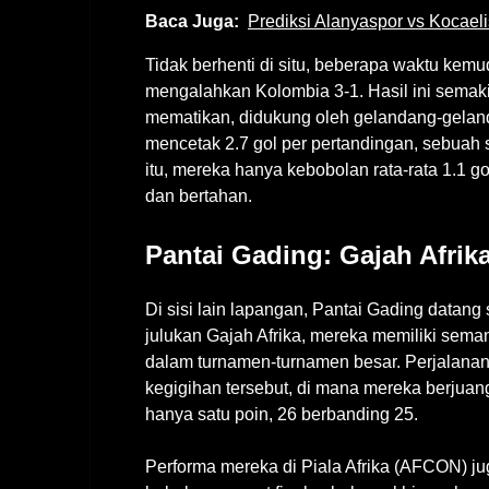
Baca Juga:
Prediksi Alanyaspor vs Kocaeli
Tidak berhenti di situ, beberapa waktu ke
mengalahkan Kolombia 3-1. Hasil ini semak
mematikan, didukung oleh gelandang-geland
mencetak 2.7 gol per pertandingan, sebuah
itu, mereka hanya kebobolan rata-rata 1.1
dan bertahan.
Pantai Gading: Gajah Afri
Di sisi lain lapangan, Pantai Gading datang
julukan Gajah Afrika, mereka memiliki sema
dalam turnamen-turnamen besar. Perjalanan 
kegigihan tersebut, di mana mereka berjuan
hanya satu poin, 26 berbanding 25.
Performa mereka di Piala Afrika (AFCON) ju