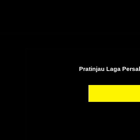
Skip
to
content
Pratinjau Laga Persa