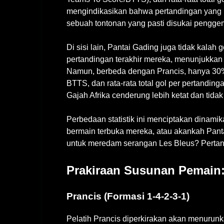
mengindikasikan bahwa pertandingan yang m
sebuah tontonan yang pasti disukai pengge
Di sisi lain, Pantai Gading juga tidak kal
pertandingan terakhir mereka, menunjukkan
Namun, berbeda dengan Prancis, hanya 30%
BTTS, dan rata-rata total gol per pertandi
Gajah Afrika cenderung lebih ketat dan tidak 
Perbedaan statistik ini menciptakan dina
bermain terbuka mereka, atau akankah Panta
untuk meredam serangan Les Bleus? Pertan
Prakiraan Susunan Pemain: 
Prancis (Formasi 1-4-2-3-1)
Pelatih Prancis diperkirakan akan menurun