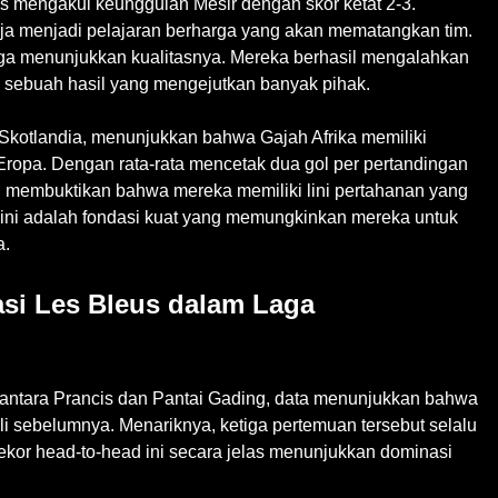
s mengakui keunggulan Mesir dengan skor ketat 2-3.
saja menjadi pelajaran berharga yang akan mematangkan tim.
ga menunjukkan kualitasnya. Mereka berhasil mengalahkan
 sebuah hasil yang mengejutkan banyak pihak.
Skotlandia, menunjukkan bahwa Gajah Afrika memiliki
ropa. Dengan rata-rata mencetak dua gol per pertandingan
g membuktikan bahwa mereka memiliki lini pertahanan yang
 ini adalah fondasi kuat yang memungkinkan mereka untuk
a.
si Les Bleus dalam Laga
n antara Prancis dan Pantai Gading, data menunjukkan bahwa
ali sebelumnya. Menariknya, ketiga pertemuan tersebut selalu
ekor head-to-head ini secara jelas menunjukkan dominasi