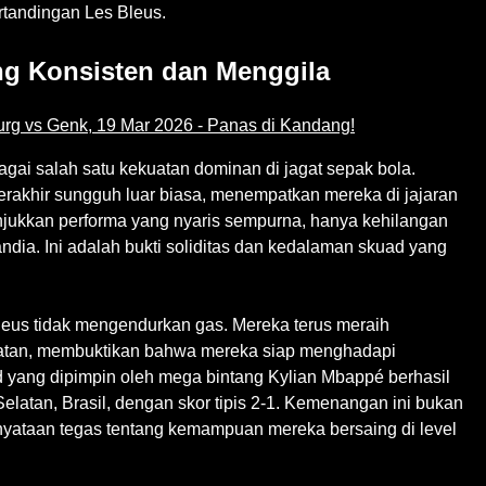
rtandingan Les Bleus.
ng Konsisten dan Menggila
urg vs Genk, 19 Mar 2026 - Panas di Kandang!
agai salah satu kekuatan dominan di jagat sepak bola.
erakhir sungguh luar biasa, menempatkan mereka di jajaran
unjukkan performa yang nyaris sempurna, hanya kehilangan
ndia. Ini adalah bukti soliditas dan kedalaman skuad yang
 Bleus tidak mengendurkan gas. Mereka terus meraih
atan, membuktikan bahwa mereka siap menghadapi
d yang dipimpin oleh mega bintang Kylian Mbappé berhasil
atan, Brasil, dengan skor tipis 2-1. Kemenangan ini bukan
nyataan tegas tentang kemampuan mereka bersaing di level