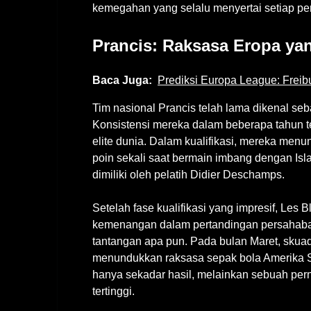
kemegahan yang selalu menyertai setiap pe
Prancis: Raksasa Eropa ya
Baca Juga:
Prediksi Europa League: Freib
Tim nasional Prancis telah lama dikenal seb
Konsistensi mereka dalam beberapa tahun t
elite dunia. Dalam kualifikasi, mereka men
poin sekali saat bermain imbang dengan Isla
dimiliki oleh pelatih Didier Deschamps.
Setelah fase kualifikasi yang impresif, Les
kemenangan dalam pertandingan persahab
tantangan apa pun. Pada bulan Maret, skua
menundukkan raksasa sepak bola Amerika Sel
hanya sekadar hasil, melainkan sebuah per
tertinggi.