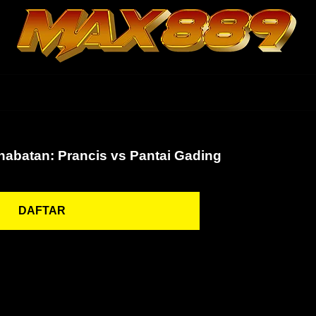
habatan: Prancis vs Pantai Gading
DAFTAR