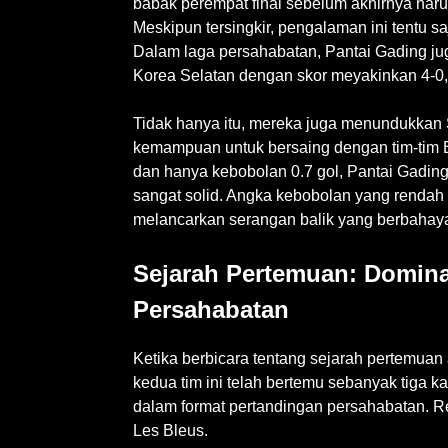
babak perempat final sebelum akhirnya haru
Meskipun tersingkir, pengalaman ini tentu 
Dalam laga persahabatan, Pantai Gading ju
Korea Selatan dengan skor meyakinkan 4-0,
Tidak hanya itu, mereka juga menundukkan 
kemampuan untuk bersaing dengan tim-tim E
dan hanya kebobolan 0.7 gol, Pantai Gadin
sangat solid. Angka kebobolan yang rendah
melancarkan serangan balik yang berbahay
Sejarah Pertemuan: Domina
Persahabatan
Ketika berbicara tentang sejarah pertemua
kedua tim ini telah bertemu sebanyak tiga k
dalam format pertandingan persahabatan. R
Les Bleus.