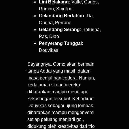
Lini Belakang:
Valle, Carlos,
Ramon, Smolcic
Gelandang Bertahan:
Da
Cunha, Perrone
Gelandang Serang:
Baturina,
Pas, Diao
Penyerang Tunggal:
Douvikas
Sayangnya, Como akan bermain
tanpa Addai yang masih dalam
masa pemulihan cedera. Namun,
kedalaman skuad mereka
diharapkan mampu menutupi
kekosongan tersebut. Kehadiran
Douvikas sebagai ujung tombak
diharapkan mampu mengonversi
setiap peluang menjadi gol,
didukung oleh kreativitas dari trio