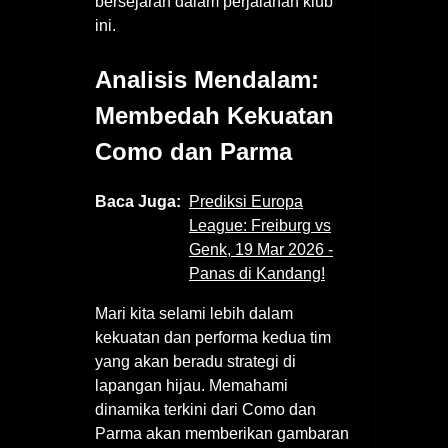
bersejarah dalam perjalanan klub
ini.
Analisis Mendalam:
Membedah Kekuatan
Como dan Parma
Baca Juga:
Prediksi Europa
League: Freiburg vs
Genk, 19 Mar 2026 -
Panas di Kandang!
Mari kita selami lebih dalam
kekuatan dan performa kedua tim
yang akan beradu strategi di
lapangan hijau. Memahami
dinamika terkini dari Como dan
Parma akan memberikan gambaran