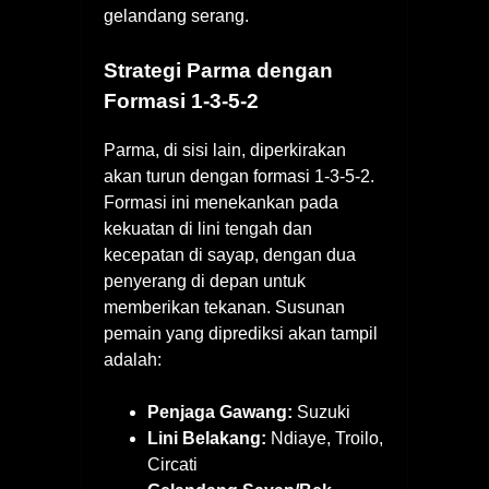
gelandang serang.
Strategi Parma dengan
Formasi 1-3-5-2
Parma, di sisi lain, diperkirakan
akan turun dengan formasi 1-3-5-2.
Formasi ini menekankan pada
kekuatan di lini tengah dan
kecepatan di sayap, dengan dua
penyerang di depan untuk
memberikan tekanan. Susunan
pemain yang diprediksi akan tampil
adalah:
Penjaga Gawang:
Suzuki
Lini Belakang:
Ndiaye, Troilo,
Circati