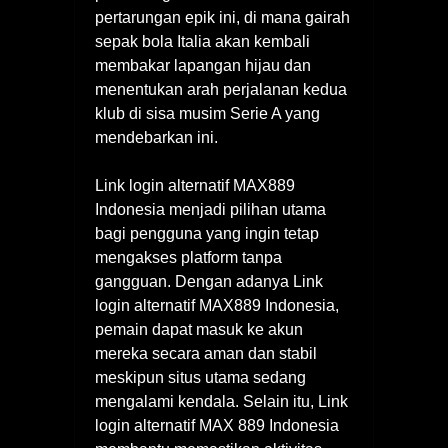
pertarungan epik ini, di mana gairah
sepak bola Italia akan kembali
membakar lapangan hijau dan
menentukan arah perjalanan kedua
klub di sisa musim Serie A yang
mendebarkan ini.
Link login alternatif MAX889
Indonesia menjadi pilihan utama
bagi pengguna yang ingin tetap
mengakses platform tanpa
gangguan. Dengan adanya Link
login alternatif MAX889 Indonesia,
pemain dapat masuk ke akun
mereka secara aman dan stabil
meskipun situs utama sedang
mengalami kendala. Selain itu, Link
login alternatif MAX 889 Indonesia