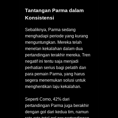
Tantangan Parma dalam
Konsistensi
Sebaliknya, Parma sedang
menghadapi periode yang kurang
menguntungkan. Mereka telah
menelan kekalahan dalam dua
pertandingan terakhir mereka. Tren
negatif ini tentu saja menjadi
perhatian serius bagi pelatih dan
para pemain Parma, yang harus
segera menemukan solusi untuk
menghentikan laju kekalahan.
Seperti Como, 42% dari
pertandingan Parma juga berakhir
dengan gol dari kedua tim, namun