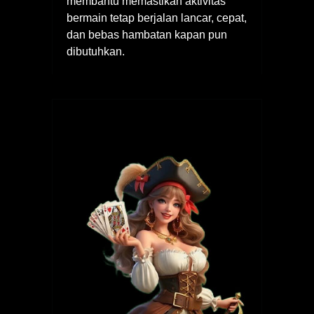
membantu memastikan aktivitas
bermain tetap berjalan lancar, cepat,
dan bebas hambatan kapan pun
dibutuhkan.
Navigasi
pos