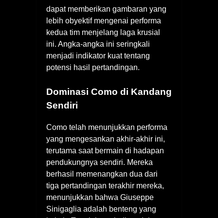
dapat memberikan gambaran yang
lebih obyektif mengenai performa
kedua tim menjelang laga krusial
ini. Angka-angka ini seringkali
menjadi indikator kuat tentang
potensi hasil pertandingan.
Dominasi Como di Kandang
Sendiri
Como telah menunjukkan performa
yang mengesankan akhir-akhir ini,
terutama saat bermain di hadapan
pendukungnya sendiri. Mereka
berhasil memenangkan dua dari
tiga pertandingan terakhir mereka,
menunjukkan bahwa Giuseppe
Sinigaglia adalah benteng yang