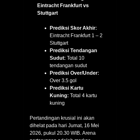
Eintracht Frankfurt vs
Stuttgart
Prediksi Skor Akhir:
Eintracht Frankfurt 1 – 2
Stuttgart
Prediksi Tendangan
Sudut:
Total 10
tendangan sudut
Prediksi Over/Under:
Over 3.5 gol
Prediksi Kartu
Kuning:
Total 4 kartu
kuning
Pertandingan krusial ini akan
dihelat pada hari Jumat, 16 Mei
2026, pukul 20.30 WIB. Arena