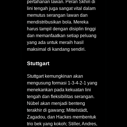
pertahanan lawan. Peran Skhiri di
lini tengah juga sangat vital dalam
memutus serangan lawan dan
mendistribusikan bola. Mereka
harus tampil dengan disiplin tinggi
dan memanfaatkan setiap peluang
yang ada untuk meraih hasil
maksimal di kandang sendiri.
Stuttgart
Stuttgart kemungkinan akan
mengusung formasi 1-3-4-2-1 yang
menekankan pada kekuatan lini
tengah dan fleksibilitas serangan.
Nübel akan menjadi benteng
terakhir di gawang; Mittelstädt,
Zagadou, dan Hackes membentuk
trio bek yang kokoh; Stiller, Andres,