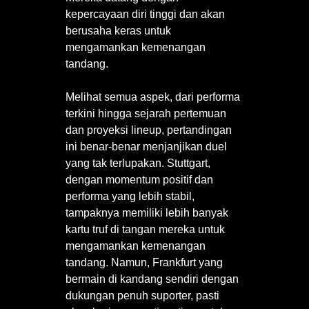
kepercayaan diri tinggi dan akan
berusaha keras untuk
mengamankan kemenangan
tandang.
Melihat semua aspek, dari performa
terkini hingga sejarah pertemuan
dan proyeksi lineup, pertandingan
ini benar-benar menjanjikan duel
yang tak terlupakan. Stuttgart,
dengan momentum positif dan
performa yang lebih stabil,
tampaknya memiliki lebih banyak
kartu truf di tangan mereka untuk
mengamankan kemenangan
tandang. Namun, Frankfurt yang
bermain di kandang sendiri dengan
dukungan penuh suporter, pasti