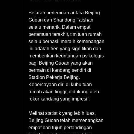
Sejarah pertemuan antara Beijing
Guoan dan Shandong Taishan
selalu menarik. Dalam empat
pertemuan terakhir, tim tuan rumah
selalu berhasil meraih kemenangan.
Ini adalah tren yang signifikan dan
memberikan keuntungan psikologis
bagi Beijing Guoan yang akan
bermain di kandang sendiri di
Stadion Pekerja Beijing.
Kepercayaan diri di kubu tuan
rumah akan tinggi, didukung oleh
rekor kandang yang impresif.
Melihat statistik yang lebih luas,
Beijing Guoan telah memenangkan
empat dari tujuh pertandingan