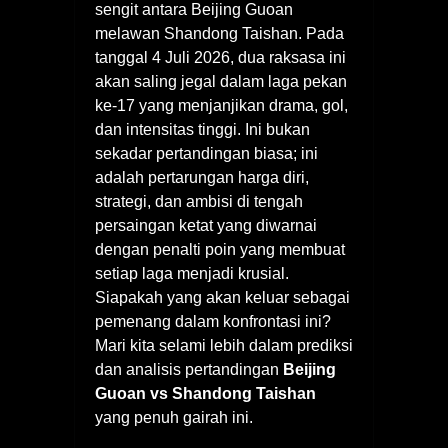
sengit antara Beijing Guoan
melawan Shandong Taishan. Pada
tanggal 4 Juli 2026, dua raksasa ini
akan saling jegal dalam laga pekan
ke-17 yang menjanjikan drama, gol,
dan intensitas tinggi. Ini bukan
sekadar pertandingan biasa; ini
adalah pertarungan harga diri,
strategi, dan ambisi di tengah
persaingan ketat yang diwarnai
dengan penalti poin yang membuat
setiap laga menjadi krusial.
Siapakah yang akan keluar sebagai
pemenang dalam konfrontasi ini?
Mari kita selami lebih dalam prediksi
dan analisis pertandingan
Beijing
Guoan vs Shandong Taishan
yang penuh gairah ini.