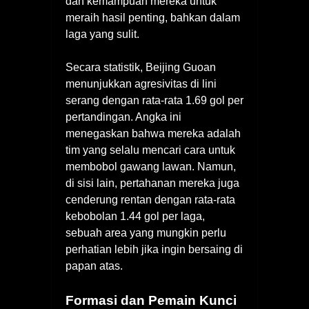
dan kemampuan mereka untuk
meraih hasil penting, bahkan dalam
laga yang sulit.
Secara statistik, Beijing Guoan
menunjukkan agresivitas di lini
serang dengan rata-rata 1.69 gol per
pertandingan. Angka ini
menegaskan bahwa mereka adalah
tim yang selalu mencari cara untuk
membobol gawang lawan. Namun,
di sisi lain, pertahanan mereka juga
cenderung rentan dengan rata-rata
kebobolan 1.44 gol per laga,
sebuah area yang mungkin perlu
perhatian lebih jika ingin bersaing di
papan atas.
Formasi dan Pemain Kunci