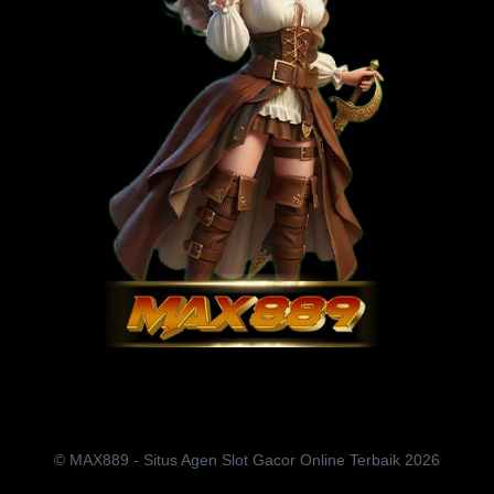
© MAX889 - Situs Agen Slot Gacor Online Terbaik 2026