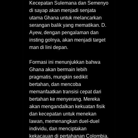
Kecepatan Sulemana dan Semenyo
di sayap akan menjadi senjata
utama Ghana untuk melancarkan
serangan balik yang mematikan. D.
Ayew, dengan pengalaman dan
insting golnya, akan menjadi target
man di lini depan.
Formasi ini menunjukkan bahwa
Ghana akan bermain lebih
pragmatis, mungkin sedikit
bertahan, dan mencoba
memanfaatkan transisi cepat dari
bertahan ke menyerang. Mereka
akan mengandalkan kekuatan fisik
dan kecepatan untuk menekan
lawan, memenangkan duel-duel
individu, dan menciptakan
kekacauan di pertahanan Colombia.