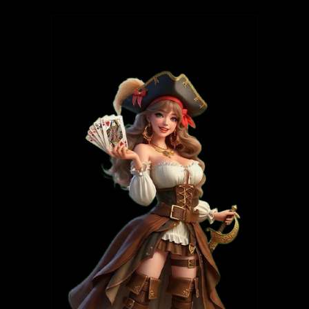
Navigasi
pos