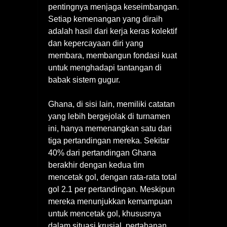
pentingnya menjaga keseimbangan.
Setiap kemenangan yang diraih
adalah hasil dari kerja keras kolektif
dan kepercayaan diri yang
membara, membangun fondasi kuat
untuk menghadapi tantangan di
babak sistem gugur.
Ghana, di sisi lain, memiliki catatan
yang lebih bergejolak di turnamen
ini, hanya memenangkan satu dari
tiga pertandingan mereka. Sekitar
40% dari pertandingan Ghana
berakhir dengan kedua tim
mencetak gol, dengan rata-rata total
gol 2.1 per pertandingan. Meskipun
mereka menunjukkan kemampuan
untuk mencetak gol, khususnya
dalam situasi krusial, pertahanan