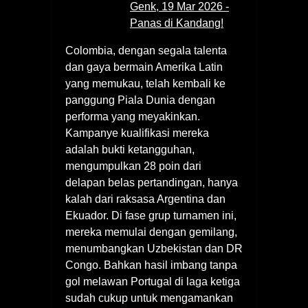
Genk, 19 Mar 2026 -
Panas di Kandang!
Colombia, dengan segala talenta
dan gaya bermain Amerika Latin
yang memukau, telah kembali ke
panggung Piala Dunia dengan
performa yang meyakinkan.
Kampanye kualifikasi mereka
adalah bukti ketangguhan,
mengumpulkan 28 poin dari
delapan belas pertandingan, hanya
kalah dari raksasa Argentina dan
Ekuador. Di fase grup turnamen ini,
mereka memulai dengan gemilang,
menumbangkan Uzbekistan dan DR
Congo. Bahkan hasil imbang tanpa
gol melawan Portugal di laga ketiga
sudah cukup untuk mengamankan