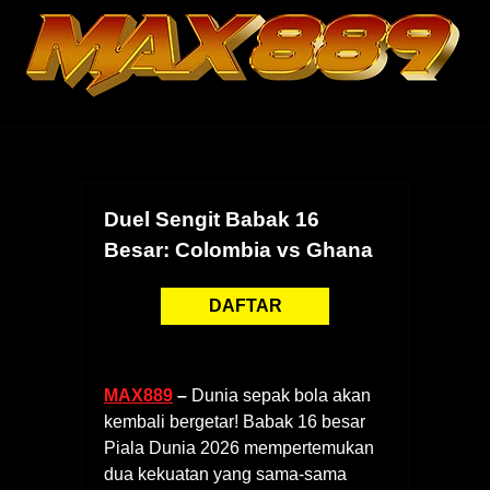
Skip
to
content
Duel Sengit Babak 16
Besar: Colombia vs Ghana
DAFTAR
MAX889
–
Dunia sepak bola akan
kembali bergetar! Babak 16 besar
Piala Dunia 2026 mempertemukan
dua kekuatan yang sama-sama