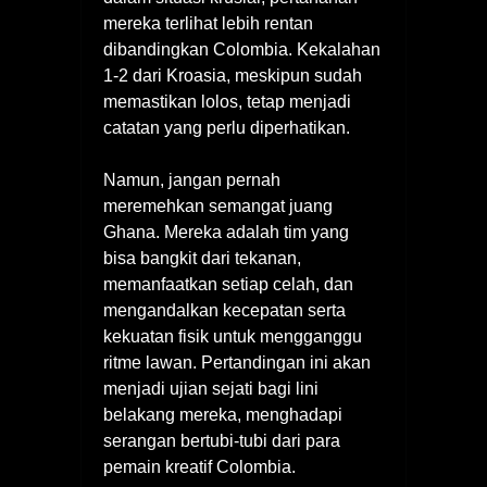
mereka terlihat lebih rentan
dibandingkan Colombia. Kekalahan
1-2 dari Kroasia, meskipun sudah
memastikan lolos, tetap menjadi
catatan yang perlu diperhatikan.
Namun, jangan pernah
meremehkan semangat juang
Ghana. Mereka adalah tim yang
bisa bangkit dari tekanan,
memanfaatkan setiap celah, dan
mengandalkan kecepatan serta
kekuatan fisik untuk mengganggu
ritme lawan. Pertandingan ini akan
menjadi ujian sejati bagi lini
belakang mereka, menghadapi
serangan bertubi-tubi dari para
pemain kreatif Colombia.