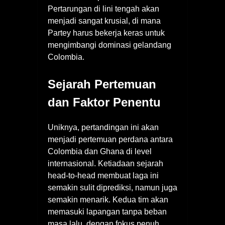
Pertarungan di lini tengah akan
menjadi sangat krusial, di mana
Partey harus bekerja keras untuk
mengimbangi dominasi gelandang
Colombia.
Sejarah Pertemuan
dan Faktor Penentu
Uniknya, pertandingan ini akan
menjadi pertemuan perdana antara
Colombia dan Ghana di level
internasional. Ketiadaan sejarah
head-to-head membuat laga ini
semakin sulit diprediksi, namun juga
semakin menarik. Kedua tim akan
memasuki lapangan tanpa beban
masa lalu, dengan fokus penuh