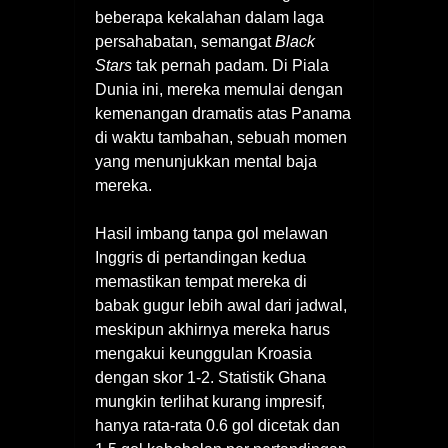
beberapa kekalahan dalam laga
persahabatan, semangat
Black
Stars
tak pernah padam. Di Piala
Dunia ini, mereka memulai dengan
kemenangan dramatis atas Panama
di waktu tambahan, sebuah momen
yang menunjukkan mental baja
mereka.
Hasil imbang tanpa gol melawan
Inggris di pertandingan kedua
memastikan tempat mereka di
babak gugur lebih awal dari jadwal,
meskipun akhirnya mereka harus
mengakui keunggulan Kroasia
dengan skor 1-2. Statistik Ghana
mungkin terlihat kurang impresif,
hanya rata-rata 0.6 gol dicetak dan