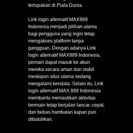
terlupakan di Piala Dunia.
Link login alternatif MAX889
Indonesia menjadi pilihan utama
bagi pengguna yang ingin tetap
mengakses platform tanpa
gangguan. Dengan adanya Link
login alternatif MAX889 Indonesia,
pemain dapat masuk ke akun
mereka secara aman dan stabil
meskipun situs utama sedang
mengalami kendala. Selain itu, Link
login alternatif MAX 889 Indonesia
membantu memastikan aktivitas
bermain tetap berjalan lancar, cepat,
dan bebas hambatan kapan pun
dibutuhkan.