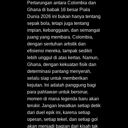
Pertarungan antara Colombia dan
Ghana di babak 16 besar Piala
Dunia 2026 ini bukan hanya tentang
sepak bola, tetapi juga tentang
impian, kebanggaan, dan semangat
juang yang membara. Colombia,
dengan sentuhan artistik dan
efisiensi mereka, tampak sedikit
lebih unggul di atas kertas. Namun,
Ghana, dengan kekuatan fisik dan
determinasi pantang menyerah,
selalu siap untuk memberikan
kejutan. Ini adalah panggung bagi
para pahlawan untuk bersinar,
momen di mana legenda baru akan
terukir. Jangan lewatkan setiap detik
dari duel epik ini, karena setiap
operan, setiap tekel, dan setiap gol
akan menjadi bagian dari kisah tak