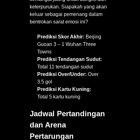
keterpurukan. Siapakah yang akan
keluar sebagai pemenang dalam
bentrokan sarat emosi ini?
Prediksi Skor Akhir:
Beijing
Guoan 3 – 1 Wuhan Three
Towns
Prediksi Tendangan Sudut:
Total 11 tendangan sudut
Prediksi Over/Under:
Over
3.5 gol
Prediksi Kartu Kuning:
Total 5 kartu kuning
Jadwal Pertandingan
dan Arena
Pertarungan