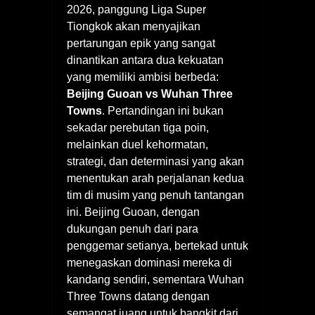
2026, panggung Liga Super
Tiongkok akan menyajikan
pertarungan epik yang sangat
dinantikan antara dua kekuatan
yang memiliki ambisi berbeda:
Beijing Guoan vs Wuhan Three
Towns
. Pertandingan ini bukan
sekadar perebutan tiga poin,
melainkan duel kehormatan,
strategi, dan determinasi yang akan
menentukan arah perjalanan kedua
tim di musim yang penuh tantangan
ini. Beijing Guoan, dengan
dukungan penuh dari para
penggemar setianya, bertekad untuk
menegaskan dominasi mereka di
kandang sendiri, sementara Wuhan
Three Towns datang dengan
semangat juang untuk bangkit dari