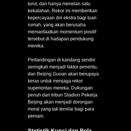
turut, dan hanya menelan satu
kekalahan. Rekor ini memberikan
kepercayaan diri ekstra bagi tuan
rumah, yang akan berusaha
memanfaatkan momentum positif
tersebut di hadapan pendukung
mereka.
Pertandingan di kandang sendiri
seringkali menjadi faktor penentu,
dan Beijing Guoan akan berupaya
keras untuk menjaga rekor
superioritas mereka. Dukungan
penuh dari tribun Stadion Pekerja
Beijing akan menjadi dorongan
moral yang tak ternilai bagi para
pemain.
Statistik Kunci dan Pola