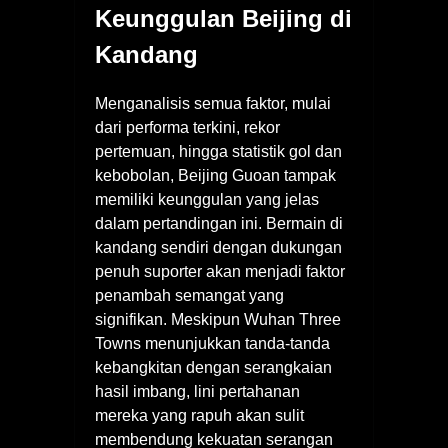
Keunggulan Beijing di
Kandang
Menganalisis semua faktor, mulai
dari performa terkini, rekor
pertemuan, hingga statistik gol dan
kebobolan, Beijing Guoan tampak
memiliki keunggulan yang jelas
dalam pertandingan ini. Bermain di
kandang sendiri dengan dukungan
penuh suporter akan menjadi faktor
penambah semangat yang
signifikan. Meskipun Wuhan Three
Towns menunjukkan tanda-tanda
kebangkitan dengan serangkaian
hasil imbang, lini pertahanan
mereka yang rapuh akan sulit
membendung kekuatan serangan