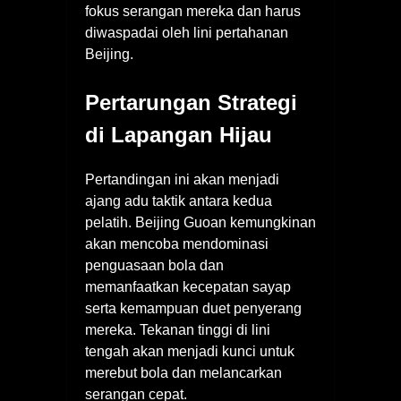
fokus serangan mereka dan harus
diwaspadai oleh lini pertahanan
Beijing.
Pertarungan Strategi
di Lapangan Hijau
Pertandingan ini akan menjadi
ajang adu taktik antara kedua
pelatih. Beijing Guoan kemungkinan
akan mencoba mendominasi
penguasaan bola dan
memanfaatkan kecepatan sayap
serta kemampuan duet penyerang
mereka. Tekanan tinggi di lini
tengah akan menjadi kunci untuk
merebut bola dan melancarkan
serangan cepat.