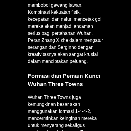
membobol gawang lawan.
Kombinasi kekuatan fisik,
kecepatan, dan naluri mencetak gol
mereka akan menjadi ancaman
serius bagi pertahanan Wuhan.
Peran Zhang Xizhe dalam mengatur
serangan dan Serginho dengan
kreativitasnya akan sangat krusial
dalam menciptakan peluang.
Formasi dan Pemain Kunci
Wuhan Three Towns
Wuhan Three Towns juga
kemungkinan besar akan
menggunakan formasi 1-4-4-2,
mencerminkan keinginan mereka
untuk menyerang sekaligus