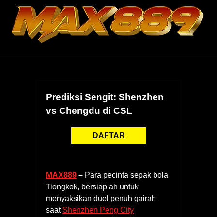
Skip
to
content
Prediksi Sengit: Shenzhen
vs Chengdu di CSL
DAFTAR
MAX889
–
Para pecinta sepak bola
Tiongkok, bersiaplah untuk
menyaksikan duel penuh gairah
saat
Shenzhen Peng City