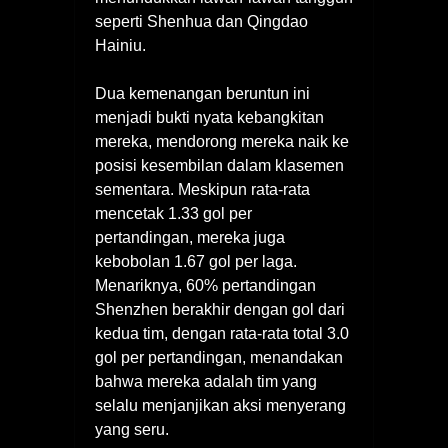
seperti Shenhua dan Qingdao
Hainiu.
Dua kemenangan beruntun ini
menjadi bukti nyata kebangkitan
mereka, mendorong mereka naik ke
posisi kesembilan dalam klasemen
sementara. Meskipun rata-rata
mencetak 1.33 gol per
pertandingan, mereka juga
kebobolan 1.67 gol per laga.
Menariknya, 60% pertandingan
Shenzhen berakhir dengan gol dari
kedua tim, dengan rata-rata total 3.0
gol per pertandingan, menandakan
bahwa mereka adalah tim yang
selalu menjanjikan aksi menyerang
yang seru.