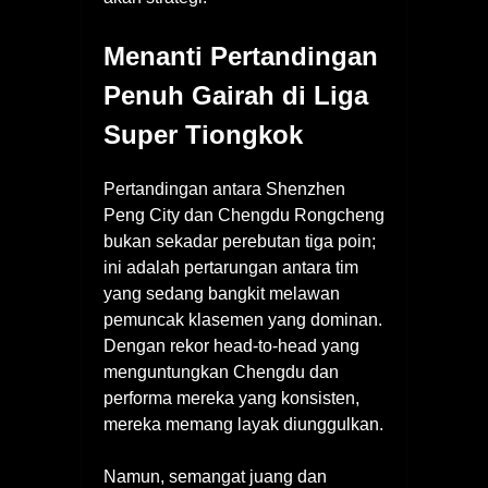
Menanti Pertandingan
Penuh Gairah di Liga
Super Tiongkok
Pertandingan antara Shenzhen
Peng City dan Chengdu Rongcheng
bukan sekadar perebutan tiga poin;
ini adalah pertarungan antara tim
yang sedang bangkit melawan
pemuncak klasemen yang dominan.
Dengan rekor head-to-head yang
menguntungkan Chengdu dan
performa mereka yang konsisten,
mereka memang layak diunggulkan.
Namun, semangat juang dan