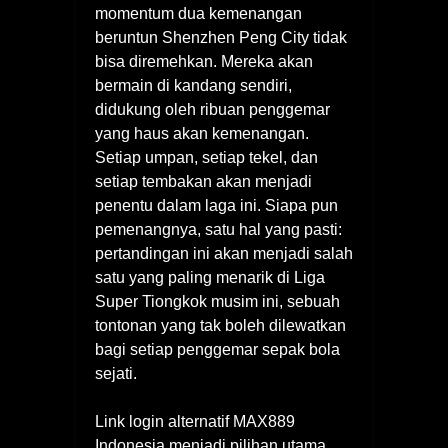
momentum dua kemenangan
beruntun Shenzhen Peng City tidak
bisa diremehkan. Mereka akan
bermain di kandang sendiri,
didukung oleh ribuan penggemar
yang haus akan kemenangan.
Setiap umpan, setiap tekel, dan
setiap tembakan akan menjadi
penentu dalam laga ini. Siapa pun
pemenangnya, satu hal yang pasti:
pertandingan ini akan menjadi salah
satu yang paling menarik di Liga
Super Tiongkok musim ini, sebuah
tontonan yang tak boleh dilewatkan
bagi setiap penggemar sepak bola
sejati.
Link login alternatif MAX889
Indonesia menjadi pilihan utama