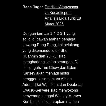
Baca Juga:
Prediksi Alanyaspor
vs Kocaelispor:
Analisis Liga Turki 18
Maret 2026
Dengan formasi 1-4-2-3-1 yang
solid, di bawah arahan penjaga
gawang Peng Peng, lini belakang
yang dikomandoi oleh Shen
Huanmin dan Yu Rui siap
menghadang setiap serangan. Di
lini tengah, Tim Chow dan Eden
Kartsev akan menjadi motor
penggerak, sementara Albion
Ademi, Dai Wai-Tsun, dan Deabeas
Owusu-Sekyere siap menyokong
penyerang tunggal Wesley Moraes.
Kombinasi ini diharapkan mampu