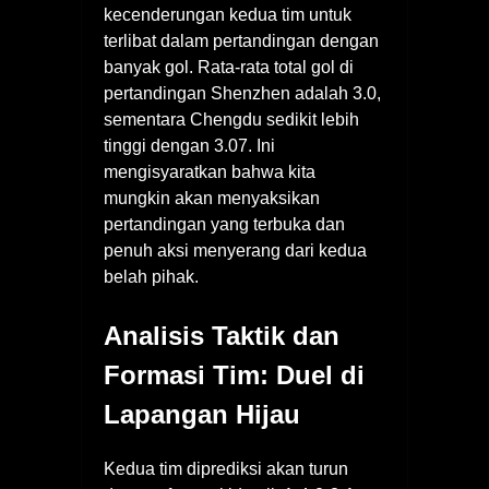
kecenderungan kedua tim untuk
terlibat dalam pertandingan dengan
banyak gol. Rata-rata total gol di
pertandingan Shenzhen adalah 3.0,
sementara Chengdu sedikit lebih
tinggi dengan 3.07. Ini
mengisyaratkan bahwa kita
mungkin akan menyaksikan
pertandingan yang terbuka dan
penuh aksi menyerang dari kedua
belah pihak.
Analisis Taktik dan
Formasi Tim: Duel di
Lapangan Hijau
Kedua tim diprediksi akan turun