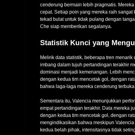
cenderung bermain lebih pragmatis. Mereka
cepat. Setiap poin yang mereka raih sangat
tekad bulat untuk tidak pulang dengan tanga
Che siap memberikan segalanya.
Statistik Kunci yang Meng
Melirik data statistik, beberapa tren menari
imbang dalam tujuh pertandingan terakhir 
dominasi menjadi kemenangan. Lebih mencol
dengan kedua tim mencetak gol, dengan rata-
bahwa laga-laga mereka cenderung terbuka
Sementara itu, Valencia menunjukkan perfo
empat pertandingan terakhir. Data mereka 
dengan kedua tim mencetak gol, dengan rata-
mengindikasikan bahwa meskipun Valencia ju
kedua belah pihak, intensitasnya tidak seti