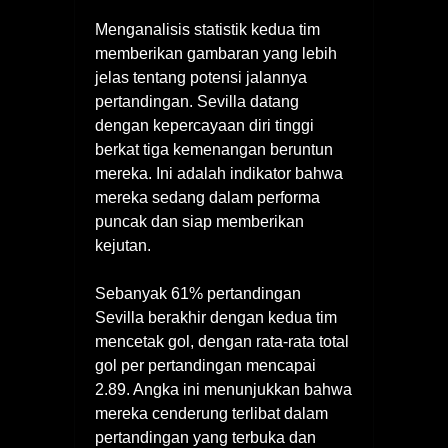
Menganalisis statistik kedua tim
memberikan gambaran yang lebih
jelas tentang potensi jalannya
pertandingan. Sevilla datang
dengan kepercayaan diri tinggi
berkat tiga kemenangan beruntun
mereka. Ini adalah indikator bahwa
mereka sedang dalam performa
puncak dan siap memberikan
kejutan.
Sebanyak 61% pertandingan
Sevilla berakhir dengan kedua tim
mencetak gol, dengan rata-rata total
gol per pertandingan mencapai
2.89. Angka ini menunjukkan bahwa
mereka cenderung terlibat dalam
pertandingan yang terbuka dan