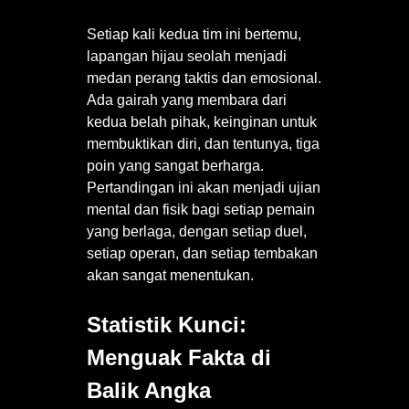
Setiap kali kedua tim ini bertemu,
lapangan hijau seolah menjadi
medan perang taktis dan emosional.
Ada gairah yang membara dari
kedua belah pihak, keinginan untuk
membuktikan diri, dan tentunya, tiga
poin yang sangat berharga.
Pertandingan ini akan menjadi ujian
mental dan fisik bagi setiap pemain
yang berlaga, dengan setiap duel,
setiap operan, dan setiap tembakan
akan sangat menentukan.
Statistik Kunci:
Menguak Fakta di
Balik Angka