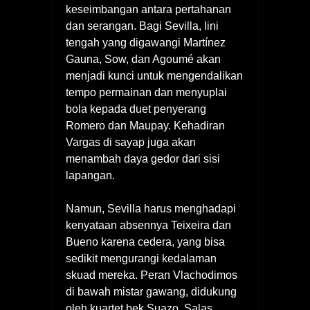
keseimbangan antara pertahanan
dan serangan. Bagi Sevilla, lini
tengah yang digawangi Martínez
Gauna, Sow, dan Agoumé akan
menjadi kunci untuk mengendalikan
tempo permainan dan menyuplai
bola kepada duet penyerang
Romero dan Maupay. Kehadiran
Vargas di sayap juga akan
menambah daya gedor dari sisi
lapangan.
Namun, Sevilla harus menghadapi
kenyataan absennya Teixeira dan
Bueno karena cedera, yang bisa
sedikit mengurangi kedalaman
skuad mereka. Peran Vlachodimos
di bawah mistar gawang, didukung
oleh kuartet bek Suazo, Salas,