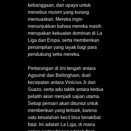
kebanggaan, dan upaya untuk
menebus musim yang kurang
memuaskan. Mereka ingin
menunjukkan bahwa mereka masih
merupakan kekuatan dominan di La
Liga dan Eropa, serta memberikan
penampilan yang layak bagi para
pendukung setia mereka.
Pertarungan di lini tengah antara
Agoumé dan Bellingham, duel
kecepatan antara Vinicius Jr dan
Suazo, serta adu taktik antara kedua
pelatih akan menjadi sajian utama.
Setiap pemain akan dituntut untuk
memberikan yang terbaik, karena
satu kesalahan kecil bisa berakibat
fatal. Ini adalah La Liga, di mana