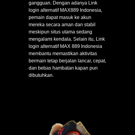
gangguan. Dengan adanya Link
login alternatif MAX889 Indonesia,
pemain dapat masuk ke akun
mereka secara aman dan stabil
meskipun situs utama sedang
mengalami kendala. Selain itu, Link
login alternatif MAX 889 Indonesia
membantu memastikan aktivitas
bermain tetap berjalan lancar, cepat,
dan bebas hambatan kapan pun
dibutuhkan.
Navigasi
pos