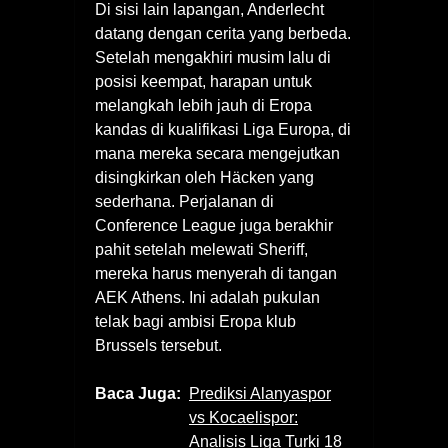
Di sisi lain lapangan, Anderlecht
datang dengan cerita yang berbeda.
Setelah mengakhiri musim lalu di
posisi keempat, harapan untuk
melangkah lebih jauh di Eropa
kandas di kualifikasi Liga Europa, di
mana mereka secara mengejutkan
disingkirkan oleh Häcken yang
sederhana. Perjalanan di
Conference League juga berakhir
pahit setelah melewati Sheriff,
mereka harus menyerah di tangan
AEK Athens. Ini adalah pukulan
telak bagi ambisi Eropa klub
Brussels tersebut.
Baca Juga:
Prediksi Alanyaspor
vs Kocaelispor:
Analisis Liga Turki 18