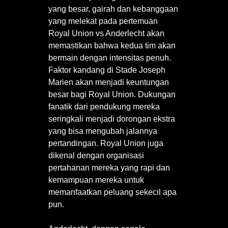
yang besar, gairah dan kebanggaan
yang melekat pada pertemuan
Royal Union vs Anderlecht akan
memastikan bahwa kedua tim akan
bermain dengan intensitas penuh.
Faktor kandang di Stade Joseph
Marien akan menjadi keuntungan
besar bagi Royal Union. Dukungan
fanatik dari pendukung mereka
seringkali menjadi dorongan ekstra
yang bisa mengubah jalannya
pertandingan. Royal Union juga
dikenal dengan organisasi
pertahanan mereka yang rapi dan
kemampuan mereka untuk
memanfaatkan peluang sekecil apa
pun.