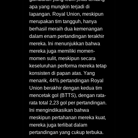
apa yang mungkin terjadi di
lapangan. Royal Union, meskipun
merupakan tim tangguh, hanya
berhasil meraih dua kemenangan
dalam enam pertandingan terakhir
mereka. Ini menunjukkan bahwa
mereka juga memiliki momen-
momen sulit, meskipun secara
keseluruhan performa mereka tetap
konsisten di papan atas. Yang
menarik, 44% pertandingan Royal
Union berakhir dengan kedua tim
mencetak gol (BTTS), dengan rata-
rata total 2,23 gol per pertandingan.
Ini mengindikasikan bahwa
meskipun pertahanan mereka kuat,
mereka juga terlibat dalam
pertandingan yang cukup terbuka.