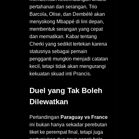
pertahanan dan serangan. Trio
Barcola, Olise, dan Dembélé akan
menyokong Mbappé di lini depan,
membentuk serangan yang cepat
dan mematikan. Kabar tentang
Cherki yang sedikit tertekan karena
statusnya sebagai pemain
pengganti mungkin menjadi catatan
kecil, tetapi tidak akan mengurangi
kekuatan skuad inti Prancis.
Duel yang Tak Boleh
Dilewatkan
Pertandingan
Paraguay vs France
ini bukan hanya sekadar perebutan
tiket ke perempat final, tetapi juga