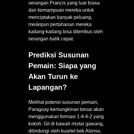
serangan Prancis yang luar biasa
dan kemampuan mereka untuk
menciptakan banyak peluang,
meskipun pertahanan mereka
kadang-kadang bisa ditembus oleh
serangan balik cepat.
Prediksi Susunan
Pemain: Siapa yang
Akan Turun ke
Lapangan?
Melihat potensi susunan pemain,
Paraguay kemungkinan besar akan
menggunakan formasi 1-4-4-2 yang
kokoh. Gil di bawah mistar gawang,
dilindungi oleh kuartet bek Alonso,