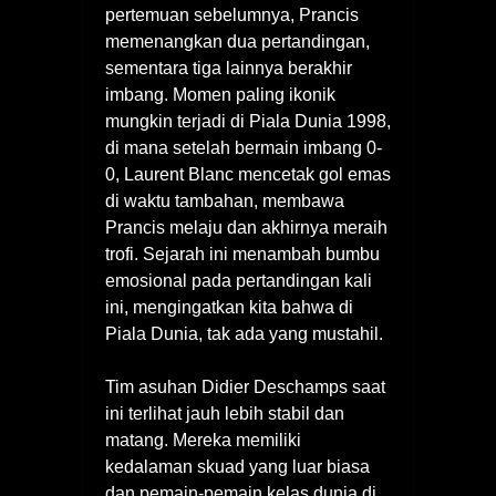
pertemuan sebelumnya, Prancis
memenangkan dua pertandingan,
sementara tiga lainnya berakhir
imbang. Momen paling ikonik
mungkin terjadi di Piala Dunia 1998,
di mana setelah bermain imbang 0-
0, Laurent Blanc mencetak gol emas
di waktu tambahan, membawa
Prancis melaju dan akhirnya meraih
trofi. Sejarah ini menambah bumbu
emosional pada pertandingan kali
ini, mengingatkan kita bahwa di
Piala Dunia, tak ada yang mustahil.
Tim asuhan Didier Deschamps saat
ini terlihat jauh lebih stabil dan
matang. Mereka memiliki
kedalaman skuad yang luar biasa
dan pemain-pemain kelas dunia di