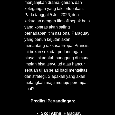
menjanjikan drama, gairah, dan
ketegangan yang tak terlupakan.
Pada tanggal 5 Juli 2026, dua
kekuatan dengan filosofi sepak bola
yang kontras akan saling
berhadapan: tim nasional Paraguay
yang penuh kejutan akan
menantang raksasa Eropa, Prancis.
Ini bukan sekadar pertandingan
biasa; ini adalah panggung di mana
impian bisa terwujud atau hancur,
sebuah ujian sejati bagi mentalitas
dan strategi. Siapakah yang akan
melangkah maju menuju perempat
final?
Prediksi Pertandingan:
Skor Akhir:
Paraguay