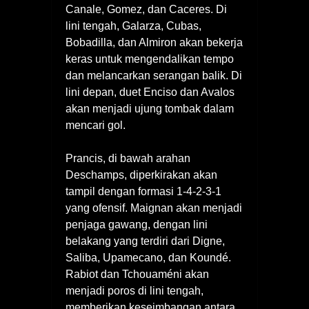
Canale, Gomez, dan Caceres. Di
lini tengah, Galarza, Cubas,
Bobadilla, dan Almiron akan bekerja
keras untuk mengendalikan tempo
dan melancarkan serangan balik. Di
lini depan, duet Enciso dan Avalos
akan menjadi ujung tombak dalam
mencari gol.
Prancis, di bawah arahan
Deschamps, diperkirakan akan
tampil dengan formasi 1-4-2-3-1
yang ofensif. Maignan akan menjadi
penjaga gawang, dengan lini
belakang yang terdiri dari Digne,
Saliba, Upamecano, dan Koundé.
Rabiot dan Tchouaméni akan
menjadi poros di lini tengah,
memberikan keseimbangan antara