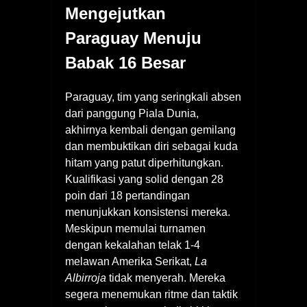
Mengejutkan
Paraguay Menuju
Babak 16 Besar
Paraguay, tim yang seringkali absen
dari panggung Piala Dunia,
akhirnya kembali dengan gemilang
dan membuktikan diri sebagai kuda
hitam yang patut diperhitungkan.
Kualifikasi yang solid dengan 28
poin dari 18 pertandingan
menunjukkan konsistensi mereka.
Meskipun memulai turnamen
dengan kekalahan telak 1-4
melawan Amerika Serikat,
La
Albirroja
tidak menyerah. Mereka
segera menemukan ritme dan taktik