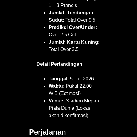
1 – 3 Prancis
Jumlah Tendangan
Sudut:
Total Over 9.5
Prediksi Over/Under:
Over 2.5 Gol
Jumlah Kartu Kuning:
Total Over 3.5
Detail Pertandingan:
Tanggal:
5 Juli 2026
Waktu:
Pukul 22.00
WIB (Estimasi)
Venue:
Stadion Megah
Piala Dunia (Lokasi
akan dikonfirmasi)
Perjalanan