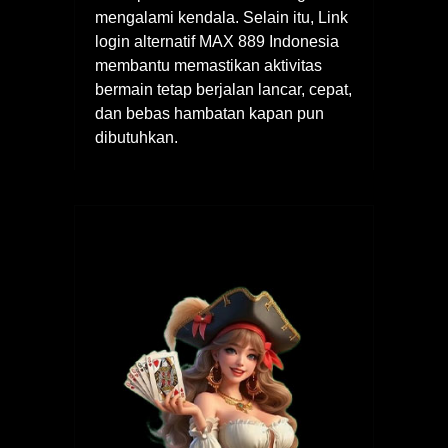
mengalami kendala. Selain itu, Link
login alternatif MAX 889 Indonesia
membantu memastikan aktivitas
bermain tetap berjalan lancar, cepat,
dan bebas hambatan kapan pun
dibutuhkan.
Navigasi
pos