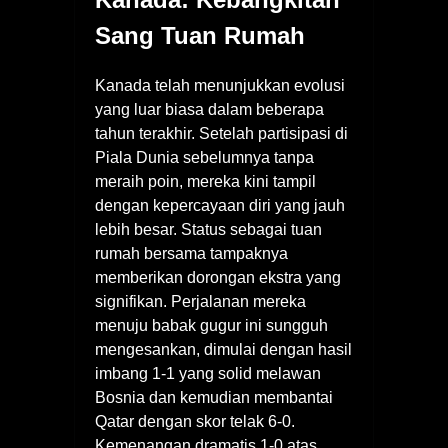
Sang Tuan Rumah
Kanada telah menunjukkan evolusi
yang luar biasa dalam beberapa
tahun terakhir. Setelah partisipasi di
Piala Dunia sebelumnya tanpa
meraih poin, mereka kini tampil
dengan kepercayaan diri yang jauh
lebih besar. Status sebagai tuan
rumah bersama tampaknya
memberikan dorongan ekstra yang
signifikan. Perjalanan mereka
menuju babak gugur ini sungguh
mengesankan, dimulai dengan hasil
imbang 1-1 yang solid melawan
Bosnia dan kemudian membantai
Qatar dengan skor telak 6-0.
Kemenangan dramatis 1-0 atas