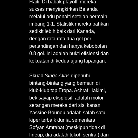
Haiti. Di babak playoff, mereka
sukses menyingkirkan Belanda
melalui adu penalti setelah bermain
imbang 1-1. Statistik mereka bahkan
sedikit lebih baik dari Kanada,
dengan rata-rata dua gol per
pertandingan dan hanya kebobolan
0.8 gol. Ini adalah bukti efisiensi dan
kekuatan di kedua ujung lapangan.
Skuad
Singa Atlas
dipenuhi
bintang-bintang yang bermain di
klub-klub top Eropa. Achraf Hakimi,
bek sayap eksplosif, adalah motor
serangan mereka dari sisi kanan.
Yassine Bounou adalah salah satu
kiper terbaik dunia, sementara
Sofyan Amrabat (meskipun tidak di
lineup, dia adalah tokoh sentral) dan