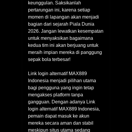
keunggulan. Saksikanlah
pertarungan ini, karena setiap
momen di lapangan akan menjadi
bagian dari sejarah Piala Dunia
2026. Jangan lewatkan kesempatan
untuk menyaksikan bagaimana
kedua tim ini akan berjuang untuk
meraih impian mereka di panggung
sepak bola terbesar!
Link login alternatif MAX889
Indonesia menjadi pilihan utama
bagi pengguna yang ingin tetap
mengakses platform tanpa
gangguan. Dengan adanya Link
login alternatif MAX889 Indonesia,
pemain dapat masuk ke akun
mereka secara aman dan stabil
meskipun situs utama sedang