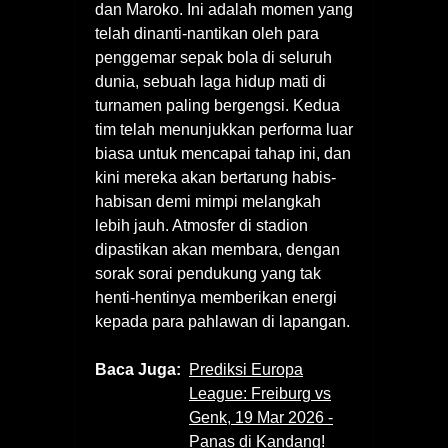
dan Maroko. Ini adalah momen yang
telah dinanti-nantikan oleh para
penggemar sepak bola di seluruh
dunia, sebuah laga hidup mati di
turnamen paling bergengsi. Kedua
tim telah menunjukkan performa luar
biasa untuk mencapai tahap ini, dan
kini mereka akan bertarung habis-
habisan demi mimpi melangkah
lebih jauh. Atmosfer di stadion
dipastikan akan membara, dengan
sorak sorai pendukung yang tak
henti-hentinya memberikan energi
kepada para pahlawan di lapangan.
Baca Juga:
Prediksi Europa
League: Freiburg vs
Genk, 19 Mar 2026 -
Panas di Kandang!