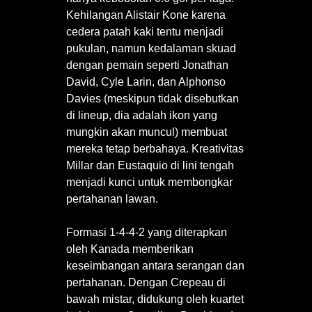
Kehilangan Alistair Kone karena
cedera patah kaki tentu menjadi
pukulan, namun kedalaman skuad
dengan pemain seperti Jonathan
David, Cyle Larin, dan Alphonso
Davies (meskipun tidak disebutkan
di lineup, dia adalah ikon yang
mungkin akan muncul) membuat
mereka tetap berbahaya. Kreativitas
Millar dan Eustaquio di lini tengah
menjadi kunci untuk membongkar
pertahanan lawan.
Formasi 1-4-4-2 yang diterapkan
oleh Kanada memberikan
keseimbangan antara serangan dan
pertahanan. Dengan Crepeau di
bawah mistar, didukung oleh kuartet