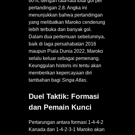
60%, dengan rata-rata total gol per
pertandingan 2.8. Angka ini
menunjukkan bahwa pertandingan
yang melibatkan Maroko cenderung
lebih terbuka dan banyak gol.
Dalam dua pertemuan sebelumnya,
baik di laga persahabatan 2016
maupun Piala Dunia 2022, Maroko
selalu keluar sebagai pemenang.
Keunggulan historis ini tentu akan
memberikan kepercayaan diri
tambahan bagi
Singa Atlas
.
Duel Taktik: Formasi
dan Pemain Kunci
Pertarungan antara formasi 1-4-4-2
Kanada dan 1-4-2-3-1 Maroko akan