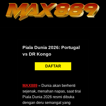
Skip
to
content
Piala Dunia 2026: Portugal
vs DR Kongo
DAFTAR
MAX889
–
Dunia akan berhenti
sejenak, menahan napas, saat tirai
Piala Dunia 2026 resmi dibuka
dengan deru semangat yang