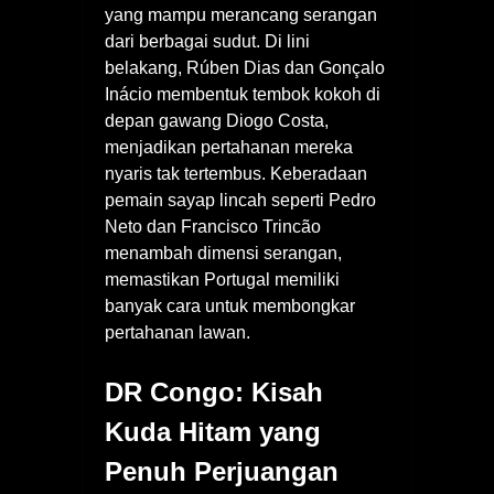
yang mampu merancang serangan
dari berbagai sudut. Di lini
belakang, Rúben Dias dan Gonçalo
Inácio membentuk tembok kokoh di
depan gawang Diogo Costa,
menjadikan pertahanan mereka
nyaris tak tertembus. Keberadaan
pemain sayap lincah seperti Pedro
Neto dan Francisco Trincão
menambah dimensi serangan,
memastikan Portugal memiliki
banyak cara untuk membongkar
pertahanan lawan.
DR Congo: Kisah
Kuda Hitam yang
Penuh Perjuangan