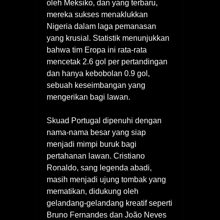
oleh Meksiko, dan yang terbaru,
mereka sukses menaklukkan
Nigeria dalam laga pemanasan
yang krusial. Statistik menunjukkan
bahwa tim Eropa ini rata-rata
mencetak 2.6 gol per pertandingan
dan hanya kebobolan 0.9 gol,
sebuah keseimbangan yang
mengerikan bagi lawan.
Skuad Portugal dipenuhi dengan
nama-nama besar yang siap
menjadi mimpi buruk bagi
pertahanan lawan. Cristiano
Ronaldo, sang legenda abadi,
masih menjadi ujung tombak yang
mematikan, didukung oleh
gelandang-gelandang kreatif seperti
Bruno Fernandes dan João Neves