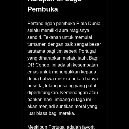
Pembuka
Pertandingan pembuka Piala Dunia
selalu memiliki aura magisnya
sendiri. Tekanan untuk memulai
turnamen dengan baik sangat besar,
terutama bagi tim seperti Portugal
yang diharapkan melaju jauh. Bagi
DR Congo, ini adalah kesempatan
emas untuk menunjukkan kepada
dunia bahwa mereka bukan hanya
peserta, tetapi pesaing yang patut
diperhitungkan. Kemenangan atau
bahkan hasil imbang di laga ini
akan menjadi suntikan moral yang
luar biasa bagi mereka.
Meskipun Portugal adalah favorit