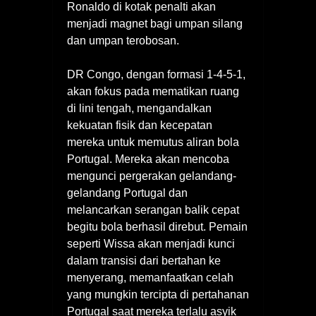
Ronaldo di kotak penalti akan
menjadi magnet bagi umpan silang
dan umpan terobosan.
DR Congo, dengan formasi 1-4-5-1,
akan fokus pada mematikan ruang
di lini tengah, mengandalkan
kekuatan fisik dan kecepatan
mereka untuk memutus aliran bola
Portugal. Mereka akan mencoba
mengunci pergerakan gelandang-
gelandang Portugal dan
melancarkan serangan balik cepat
begitu bola berhasil direbut. Pemain
seperti Wissa akan menjadi kunci
dalam transisi dari bertahan ke
menyerang, memanfaatkan celah
yang mungkin tercipta di pertahanan
Portugal saat mereka terlalu asyik