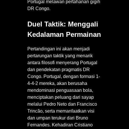
Portugal melawan pertahanan gigih
DR Congo.
Duel Taktik: Menggali
Kedalaman Permainan
Pertandingan ini akan menjadi
pertarungan taktik yang menarik
antara filosofi menyerang Portugal
dan pendekatan pragmatis DR
Congo. Portugal, dengan formasi 1-
4-4-2 mereka, akan berusaha
mendominasi penguasaan bola,
menciptakan peluang dari sayap
melalui Pedro Neto dan Francisco
Trincão, serta memanfaatkan visi
dan umpan terukur dari Bruno
Fernandes. Kehadiran Cristiano