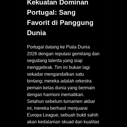
Kekuatan Dominan
Portugal: Sang
Favorit di Panggung
Dunia
Portugal datang ke Piala Dunia
2026 dengan reputasi gemilang dan
segudang talenta yang siap
menggebrak. Tim ini bukan lagi
sekadar mengandalkan satu
bintang; mereka adalah orkestra
pemain kelas dunia yang bermain
dengan harmoni mematikan.
Setahun sebelum turnamen akbar
ini, mereka berhasil menjuarai
Europa League, sebuah bukti sahih
akan kedalaman skuad dan kualitas