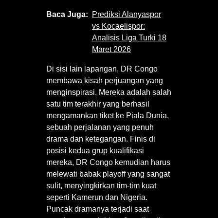
Baca Juga:
Prediksi Alanyaspor
vs Kocaelispor:
Analisis Liga Turki 18
Maret 2026
Di sisi lain lapangan, DR Congo
membawa kisah perjuangan yang
menginspirasi. Mereka adalah salah
satu tim terakhir yang berhasil
mengamankan tiket ke Piala Dunia,
sebuah perjalanan yang penuh
drama dan ketegangan. Finis di
posisi kedua grup kualifikasi
mereka, DR Congo kemudian harus
melewati babak playoff yang sangat
sulit, menyingkirkan tim-tim kuat
seperti Kamerun dan Nigeria.
Puncak dramanya terjadi saat