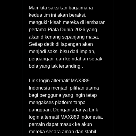
Mari kita saksikan bagaimana
kedua tim ini akan beraksi,
mengukir kisah mereka di lembaran
pertama Piala Dunia 2026 yang
akan dikenang sepanjang masa.
Setiap detik di lapangan akan
menjadi saksi bisu dari impian,
perjuangan, dan keindahan sepak
bola yang tak tertandingi.
Link login alternatif MAX889
Indonesia menjadi pilihan utama
bagi pengguna yang ingin tetap
mengakses platform tanpa
gangguan. Dengan adanya Link
login alternatif MAX889 Indonesia,
pemain dapat masuk ke akun
mereka secara aman dan stabil