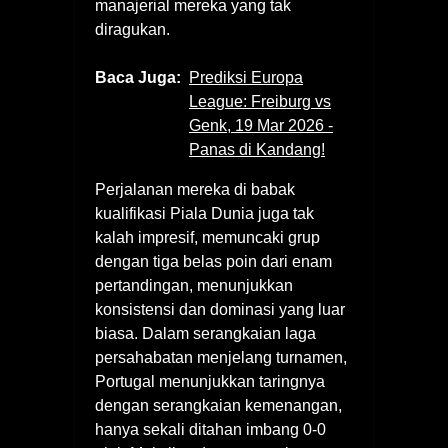
manajerial mereka yang tak
diragukan.
Baca Juga:
Prediksi Europa
League: Freiburg vs
Genk, 19 Mar 2026 -
Panas di Kandang!
Perjalanan mereka di babak
kualifikasi Piala Dunia juga tak
kalah impresif, memuncaki grup
dengan tiga belas poin dari enam
pertandingan, menunjukkan
konsistensi dan dominasi yang luar
biasa. Dalam serangkaian laga
persahabatan menjelang turnamen,
Portugal menunjukkan taringnya
dengan serangkaian kemenangan,
hanya sekali ditahan imbang 0-0