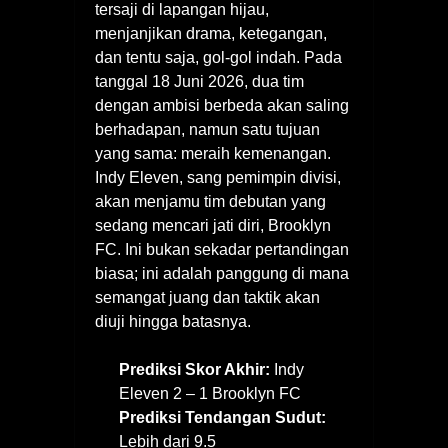
tersaji di lapangan hijau,
menjanjikan drama, ketegangan,
dan tentu saja, gol-gol indah. Pada
tanggal 18 Juni 2026, dua tim
dengan ambisi berbeda akan saling
berhadapan, namun satu tujuan
yang sama: meraih kemenangan.
Indy Eleven, sang pemimpin divisi,
akan menjamu tim debutan yang
sedang mencari jati diri, Brooklyn
FC. Ini bukan sekadar pertandingan
biasa; ini adalah panggung di mana
semangat juang dan taktik akan
diuji hingga batasnya.
Prediksi Skor Akhir:
Indy
Eleven 2 – 1 Brooklyn FC
Prediksi Tendangan Sudut:
Lebih dari 9.5