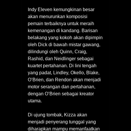
Indy Eleven kemungkinan besar
akan menurunkan komposisi
pemain terbaiknya untuk meraih
kemenangan di kandang. Barisan
belakang yang kokoh akan dipimpin
oleh Dick di bawah mistar gawang,
dilindungi oleh Quinn, Craig,
Rashid, dan Neidlinger sebagai
kuartet pertahanan. Di lini tengah
yang padat, Lindley, Okello, Blake,
O’Brien, dan Rendon akan menjadi
motor serangan dan pertahanan,
dengan O’Brien sebagai kreator
utama.
Di ujung tombak, Kizza akan
menjadi penyerang tunggal yang
diharapkan mampu memanfaatkan