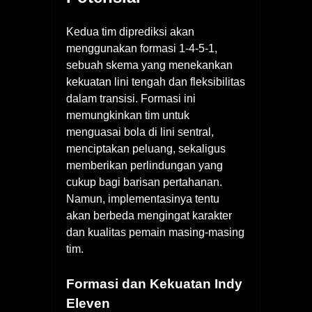
Kedua tim diprediksi akan
menggunakan formasi 1-4-5-1,
sebuah skema yang menekankan
kekuatan lini tengah dan fleksibilitas
dalam transisi. Formasi ini
memungkinkan tim untuk
menguasai bola di lini sentral,
menciptakan peluang, sekaligus
memberikan perlindungan yang
cukup bagi barisan pertahanan.
Namun, implementasinya tentu
akan berbeda mengingat karakter
dan kualitas pemain masing-masing
tim.
Formasi dan Kekuatan Indy
Eleven