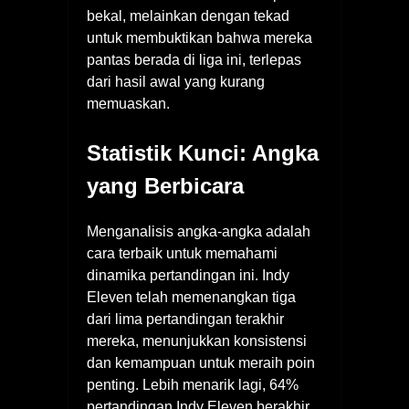
bekal, melainkan dengan tekad
untuk membuktikan bahwa mereka
pantas berada di liga ini, terlepas
dari hasil awal yang kurang
memuaskan.
Statistik Kunci: Angka
yang Berbicara
Menganalisis angka-angka adalah
cara terbaik untuk memahami
dinamika pertandingan ini. Indy
Eleven telah memenangkan tiga
dari lima pertandingan terakhir
mereka, menunjukkan konsistensi
dan kemampuan untuk meraih poin
penting. Lebih menarik lagi, 64%
pertandingan Indy Eleven berakhir