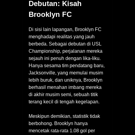
Debutan: Kisah
Brooklyn FC
Di sisi lain lapangan, Brooklyn FC
menghadapi realitas yang jauh
berbeda. Sebagai debutan di USL
Championship, perjalanan mereka
sejauh ini penuh dengan lika-liku.
Hanya sesama tim pendatang baru,
Jacksonville, yang memulai musim
lebih buruk, dan uniknya, Brooklyn
berhasil menahan imbang mereka
di akhir musim semi, sebuah titik
terang kecil di tengah kegelapan.
Meskipun demikian, statistik tidak
berbohong. Brooklyn hanya
mencetak rata-rata 1.08 gol per