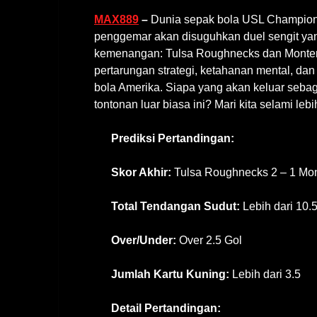
MAX889
–
Dunia sepak bola USL Champions
penggemar akan disuguhkan duel sengit yan
kemenangan: Tulsa Roughnecks dan Monterey
pertarungan strategi, ketahanan mental, da
bola Amerika. Siapa yang akan keluar seba
tontonan luar biasa ini? Mari kita selami leb
Prediksi Pertandingan:
Skor Akhir:
Tulsa Roughnecks 2 – 1 Mo
Total Tendangan Sudut:
Lebih dari 10.
Over/Under:
Over 2.5 Gol
Jumlah Kartu Kuning:
Lebih dari 3.5
Detail Pertandingan: