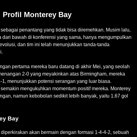
 Profil Monterey Bay
g sebagai penantang yang tidak bisa diremehkan. Musim lalu,
ua dari bawah di konferensi yang sama, hanya mengumpulkan
volusi, dan tim ini telah menunjukkan tanda-tanda
i.
gan pertama mereka baru datang di akhir Mei, yang seolah
menangan 2-0 yang meyakinkan atas Birmingham, mereka
-1, menunjukkan potensi serangan yang luar biasa.
e semakin mengukuhkan momentum positif mereka. Monterey
ingan, namun kebobolan sedikit lebih banyak, yaitu 1.67 gol
rey Bay
diperkirakan akan bermain dengan formasi 1-4-4-2, sebuah