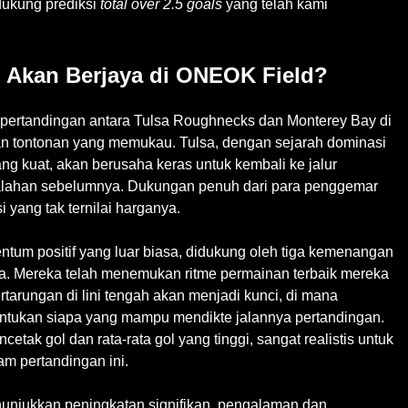
ukung prediksi
total over 2.5 goals
yang telah kami
g Akan Berjaya di ONEOK Field?
, pertandingan antara Tulsa Roughnecks dan Monterey Bay di
n tontonan yang memukau. Tulsa, dengan sejarah dominasi
g kuat, akan berusaha keras untuk kembali ke jalur
lahan sebelumnya. Dukungan penuh dari para penggemar
i yang tak ternilai harganya.
um positif yang luar biasa, didukung oleh tiga kemenangan
. Mereka telah menemukan ritme permainan terbaik mereka
tarungan di lini tengah akan menjadi kunci, di mana
ntukan siapa yang mampu mendikte jalannya pertandingan.
ak gol dan rata-rata gol yang tinggi, sangat realistis untuk
am pertandingan ini.
unjukkan peningkatan signifikan, pengalaman dan