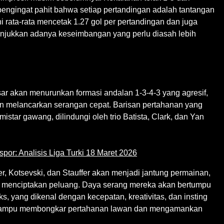
pengingat pahit bahwa setiap pertandingan adalah tantangan
 rata-rata mencetak 1.27 gol per pertandingan dan juga
jukkan adanya keseimbangan yang perlu diasah lebih
r akan menurunkan formasi andalan 1-3-4-3 yang agresif,
an melancarkan serangan cepat. Barisan pertahanan yang
star gawang, dilindungi oleh trio Batista, Clark, dan Yan
spor: Analisis Liga Turki 18 Maret 2026
r, Kotsevski, dan Stauffer akan menjadi jantung permainan,
n menciptakan peluang. Daya serang mereka akan bertumpu
s, yang dikenal dengan kecepatan, kreativitas, dan insting
n mampu membongkar pertahanan lawan dan mengamankan