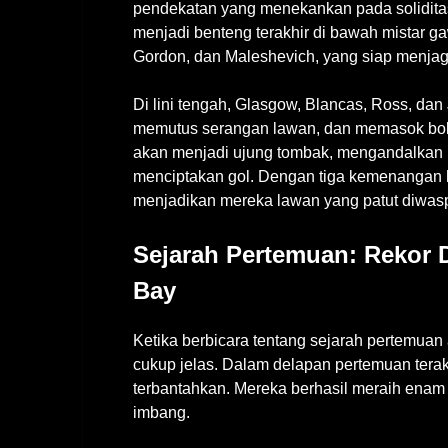
pendekatan yang menekankan pada soliditas
menjadi benteng terakhir di bawah mistar g
Gordon, dan Maleshevich, yang siap menjaga
Di lini tengah, Glasgow, Blancas, Ross, dan
memutus serangan lawan, dan memasok bola
akan menjadi ujung tombak, mengandalkan 
menciptakan gol. Dengan tiga kemenangan be
menjadikan mereka lawan yang patut diwas
Sejarah Pertemuan: Rekor 
Bay
Ketika berbicara tentang sejarah pertemuan
cukup jelas. Dalam delapan pertemuan tera
terbantahkan. Mereka berhasil meraih enam
imbang.