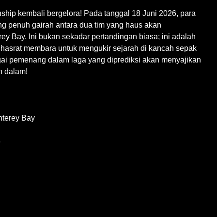
hip kembali bergelora! Pada tanggal 18 Juni 2026, para
g penuh gairah antara dua tim yang haus akan
 Bay. Ini bukan sekadar pertandingan biasa; ini adalah
n hasrat membara untuk mengukir sejarah di kancah sepak
gai pemenang dalam laga yang diprediksi akan menyajikan
ih dalam!
nterey Bay
5