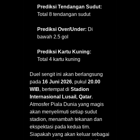
Prediksi Tendangan Sudut:
Total 8 tendangan sudut
Prediksi Over/Under:
Di
bawah 2.5 gol
Prediksi Kartu Kuning:
Total 4 kartu kuning
Duel sengit ini akan berlangsung
pada
16 Juni 2026
, pukul
20.00
WIB
, bertempat di
Stadion
Internasional Lusail, Qatar
.
Atmosfer Piala Dunia yang magis
akan menyelimuti setiap sudut
stadion, menambah tekanan dan
ekspektasi pada kedua tim.
Siapakah yang akan keluar sebagai