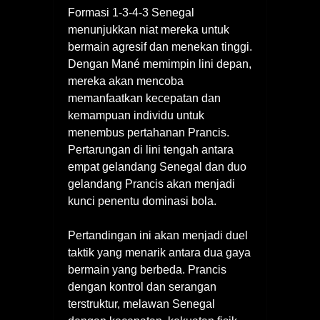
Formasi 1-3-4-3 Senegal
menunjukkan niat mereka untuk
bermain agresif dan menekan tinggi.
Dengan Mané memimpin lini depan,
mereka akan mencoba
memanfaatkan kecepatan dan
kemampuan individu untuk
menembus pertahanan Prancis.
Pertarungan di lini tengah antara
empat gelandang Senegal dan duo
gelandang Prancis akan menjadi
kunci penentu dominasi bola.
Pertandingan ini akan menjadi duel
taktik yang menarik antara dua gaya
bermain yang berbeda. Prancis
dengan kontrol dan serangan
terstruktur, melawan Senegal