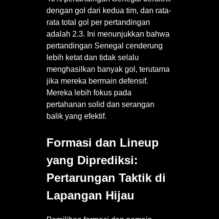
dengan gol dari kedua tim, dan rata-
rata total gol per pertandingan
adalah 2.3. Ini menunjukkan bahwa
pertandingan Senegal cenderung
lebih ketat dan tidak selalu
menghasilkan banyak gol, terutama
jika mereka bermain defensif.
Mereka lebih fokus pada
pertahanan solid dan serangan
balik yang efektif.
Formasi dan Lineup
yang Diprediksi:
Pertarungan Taktik di
Lapangan Hijau