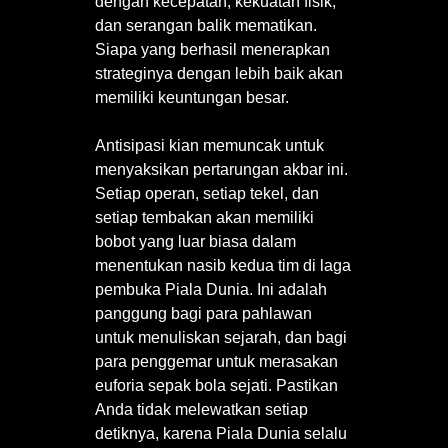
dengan kecepatan, kekuatan fisik,
dan serangan balik mematikan.
Siapa yang berhasil menerapkan
strateginya dengan lebih baik akan
memiliki keuntungan besar.
Antisipasi kian memuncak untuk
menyaksikan pertarungan akbar ini.
Setiap operan, setiap tekel, dan
setiap tembakan akan memiliki
bobot yang luar biasa dalam
menentukan nasib kedua tim di laga
pembuka Piala Dunia. Ini adalah
panggung bagi para pahlawan
untuk menuliskan sejarah, dan bagi
para penggemar untuk merasakan
euforia sepak bola sejati. Pastikan
Anda tidak melewatkan setiap
detiknya, karena Piala Dunia selalu