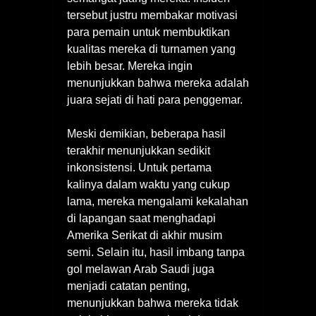
tersebut justru membakar motivasi
para pemain untuk membuktikan
kualitas mereka di turnamen yang
lebih besar. Mereka ingin
menunjukkan bahwa mereka adalah
juara sejati di hati para penggemar.
Meski demikian, beberapa hasil
terakhir menunjukkan sedikit
inkonsistensi. Untuk pertama
kalinya dalam waktu yang cukup
lama, mereka mengalami kekalahan
di lapangan saat menghadapi
Amerika Serikat di akhir musim
semi. Selain itu, hasil imbang tanpa
gol melawan Arab Saudi juga
menjadi catatan penting,
menunjukkan bahwa mereka tidak