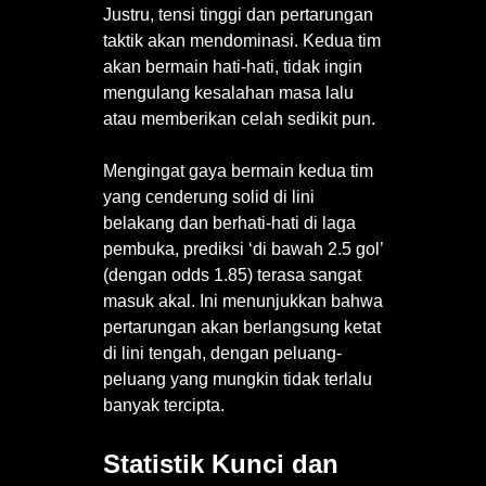
Justru, tensi tinggi dan pertarungan
taktik akan mendominasi. Kedua tim
akan bermain hati-hati, tidak ingin
mengulang kesalahan masa lalu
atau memberikan celah sedikit pun.
Mengingat gaya bermain kedua tim
yang cenderung solid di lini
belakang dan berhati-hati di laga
pembuka, prediksi ‘di bawah 2.5 gol’
(dengan odds 1.85) terasa sangat
masuk akal. Ini menunjukkan bahwa
pertarungan akan berlangsung ketat
di lini tengah, dengan peluang-
peluang yang mungkin tidak terlalu
banyak tercipta.
Statistik Kunci dan