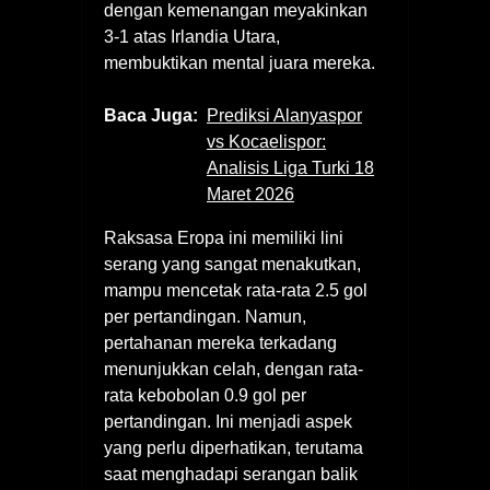
dengan kemenangan meyakinkan
3-1 atas Irlandia Utara,
membuktikan mental juara mereka.
Baca Juga:
Prediksi Alanyaspor
vs Kocaelispor:
Analisis Liga Turki 18
Maret 2026
Raksasa Eropa ini memiliki lini
serang yang sangat menakutkan,
mampu mencetak rata-rata 2.5 gol
per pertandingan. Namun,
pertahanan mereka terkadang
menunjukkan celah, dengan rata-
rata kebobolan 0.9 gol per
pertandingan. Ini menjadi aspek
yang perlu diperhatikan, terutama
saat menghadapi serangan balik