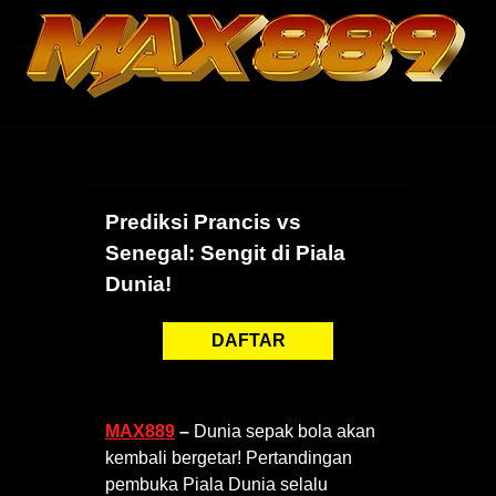
Skip
to
content
Prediksi Prancis vs
Senegal: Sengit di Piala
Dunia!
DAFTAR
MAX889
–
Dunia sepak bola akan
kembali bergetar! Pertandingan
pembuka Piala Dunia selalu