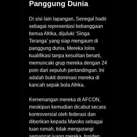
Panggung Dunia
Di sisi lain lapangan, Senegal hadir
sebagai representasi kebanggaan
benua Afrika, dijuluki ‘Singa
Teranga’ yang siap mengaum di
panggung dunia. Mereka lolos
kualifikasi tanpa kesulitan berarti,
memuncaki grup mereka dengan 24
poin dari sepuluh pertandingan. Ini
adalah bukti dominasi mereka di
kancah sepak bola Afrika.
Kemenangan mereka di AFCON,
meskipun kemudian dicabut secara
kontroversial oleh federasi dan
diberikan kepada Maroko sebagai
tuan rumah, tidak mengurangi
semangat juang mereka. Insiden