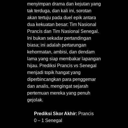
menyimpan drama dan kejutan yang
tak terduga, dan kali ini, sorotan
akan tertuju pada duel epik antara
dua kekuatan besar: Tim Nasional
Prancis dan Tim Nasional Senegal.
Ini bukan sekadar pertandingan
biasa; ini adalah pertarungan
kehormatan, ambisi, dan dendam
lama yang siap membakar lapangan
hijau. Prediksi Prancis vs Senegal
menjadi topik hangat yang
diperbincangkan para penggemar
dan analis, mengingat sejarah
pertemuan mereka yang penuh
gejolak.
Prediksi Skor Akhir:
Prancis
0 – 1 Senegal