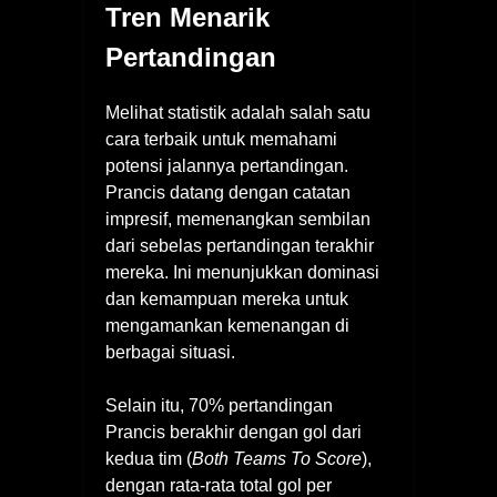
Tren Menarik
Pertandingan
Melihat statistik adalah salah satu
cara terbaik untuk memahami
potensi jalannya pertandingan.
Prancis datang dengan catatan
impresif, memenangkan sembilan
dari sebelas pertandingan terakhir
mereka. Ini menunjukkan dominasi
dan kemampuan mereka untuk
mengamankan kemenangan di
berbagai situasi.
Selain itu, 70% pertandingan
Prancis berakhir dengan gol dari
kedua tim (
Both Teams To Score
),
dengan rata-rata total gol per