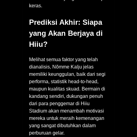
keras.
Prediksi Akhir: Siapa
yang Akan Berjaya di
Hiiu?
Melihat semua faktor yang telah
dianalisis, Nõmme Kalju jelas
memiliki keunggulan, baik dari segi
performa, statistik head-to-head,
maupun kualitas skuad. Bermain di
kandang sendiri, dukungan penuh
dari para penggemar di Hiiu
Stadium akan menambah motivasi
mereka untuk meraih kemenangan
yang sangat dibutuhkan dalam
perburuan gelar.