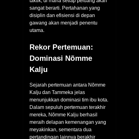
taktik, di mana setiap peluang akan
sangat berarti. Pertahanan yang
disiplin dan efisiensi di depan
gawang akan menjadi penentu
utama.
Rekor Pertemuan:
Dominasi Nõmme
Kalju
Sejarah pertemuan antara Nõmme
Kalju dan Tammeka jelas
menunjukkan dominasi tim ibu kota.
Dalam sepuluh pertemuan terakhir
mereka, Nõmme Kalju berhasil
meraih delapan kemenangan yang
meyakinkan, sementara dua
pertandingan lainnya berakhir