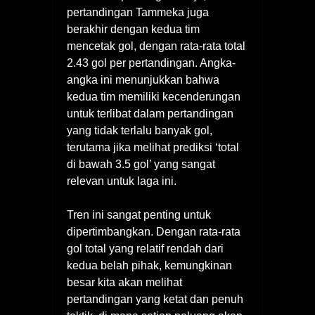
pertandingan Tammeka juga
berakhir dengan kedua tim
mencetak gol, dengan rata-rata total
2.43 gol per pertandingan. Angka-
angka ini menunjukkan bahwa
kedua tim memiliki kecenderungan
untuk terlibat dalam pertandingan
yang tidak terlalu banyak gol,
terutama jika melihat prediksi ‘total
di bawah 3.5 gol’ yang sangat
relevan untuk laga ini.
Tren ini sangat penting untuk
dipertimbangkan. Dengan rata-rata
gol total yang relatif rendah dari
kedua belah pihak, kemungkinan
besar kita akan melihat
pertandingan yang ketat dan penuh