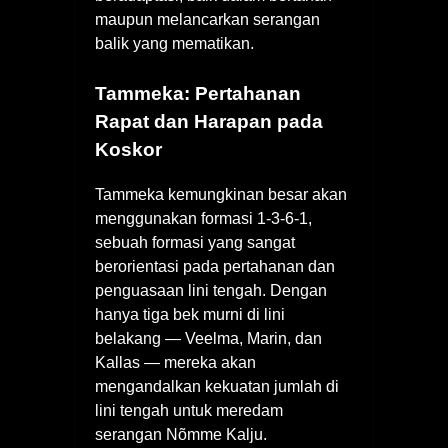
maupun melancarkan serangan
balik yang mematikan.
Tammeka: Pertahanan
Rapat dan Harapan pada
Koskor
Tammeka kemungkinan besar akan
menggunakan formasi 1-3-6-1,
sebuah formasi yang sangat
berorientasi pada pertahanan dan
penguasaan lini tengah. Dengan
hanya tiga bek murni di lini
belakang — Veelma, Marin, dan
Kallas — mereka akan
mengandalkan kekuatan jumlah di
lini tengah untuk meredam
serangan Nõmme Kalju.