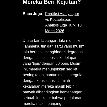
Mereka Beri Kejutan?
Baca Juga:
Prediksi Alanyaspor
vs Kocaelispor:
Analisis Liga Turki 18
Maret 2026
Di sisi lain lapangan, kita memiliki
Tammeka, tim dari Tartu yang musim
lalu berhasil menghindari degradasi
dengan finis di posisi kedelapan
yang ‘tipis’ dengan 30 poin. Musim
ini, mereka menunjukkan sedikit
peningkatan, namun masih bergulat
dengan konsistensi. Jumlah
kekalahan mereka masih lebih
banyak dibandingkan kemenangan,
sebuah indikator bahwa perjalanan
mereka masih panjang.