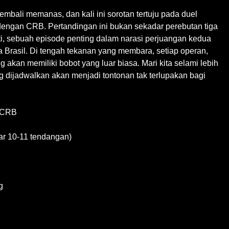
kembali memanas, dan kali ini sorotan tertuju pada duel
engan CRB. Pertandingan ini bukan sekadar perebutan tiga
ati, sebuah episode penting dalam narasi perjuangan kedua
a Brasil. Di tengah tekanan yang membara, setiap operan,
 akan memiliki bobot yang luar biasa. Mari kita selami lebih
g dijadwalkan akan menjadi tontonan tak terlupakan bagi
1 CRB
tar 10-11 tendangan)
g