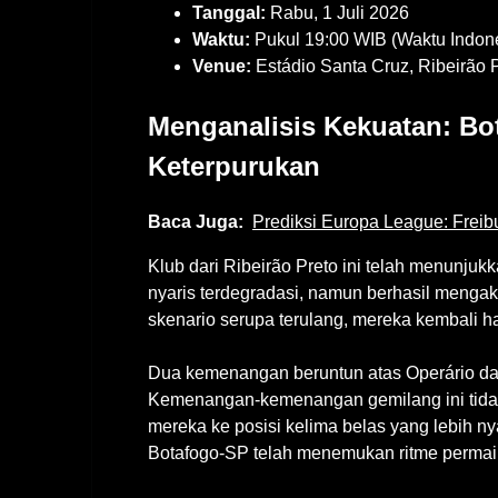
Tanggal:
Rabu, 1 Juli 2026
Waktu:
Pukul 19:00 WIB (Waktu Indone
Venue:
Estádio Santa Cruz, Ribeirão 
Menganalisis Kekuatan: Bo
Keterpurukan
Baca Juga:
Prediksi Europa League: Freib
Klub dari Ribeirão Preto ini telah menunjuk
nyaris terdegradasi, namun berhasil mengakh
skenario serupa terulang, mereka kembali h
Dua kemenangan beruntun atas Operário dan
Kemenangan-kemenangan gemilang ini tidak
mereka ke posisi kelima belas yang lebih ny
Botafogo-SP telah menemukan ritme permain