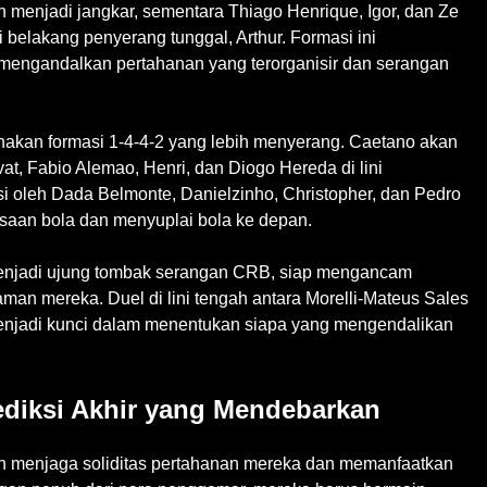
an menjadi jangkar, sementara Thiago Henrique, Igor, dan Ze
belakang penyerang tunggal, Arthur. Formasi ini
mengandalkan pertahanan yang terorganisir dan serangan
unakan formasi 1-4-4-2 yang lebih menyerang. Caetano akan
, Fabio Alemao, Henri, dan Diogo Hereda di lini
si oleh Dada Belmonte, Danielzinho, Christopher, dan Pedro
saan bola dan menyuplai bola ke depan.
menjadi ujung tombak serangan CRB, siap mengancam
an mereka. Duel di lini tengah antara Morelli-Mateus Sales
njadi kunci dalam menentukan siapa yang mengendalikan
diksi Akhir yang Mendebarkan
 menjaga soliditas pertahanan mereka dan memanfaatkan