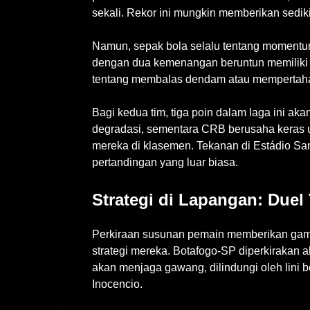
sekali. Rekor ini mungkin memberikan sediki
Namun, sepak bola selalu tentang momentum
dengan dua kemenangan beruntun memiliki k
tentang membalas dendam atau mempertahan
Bagi kedua tim, tiga poin dalam laga ini ak
degradasi, sementara CRB berusaha keras u
mereka di klasemen. Tekanan di Estádio San
pertandingan yang luar biasa.
Strategi di Lapangan: Duel
Perkiraan susunan pemain memberikan gam
strategi mereka. Botafogo-SP diperkirakan 
akan menjaga gawang, dilindungi oleh lini bel
Inocencio.