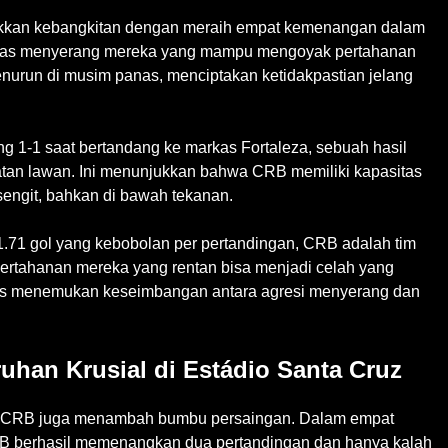
ukkan kebangkitan dengan meraih empat kemenangan dalam
alitas menyerang mereka yang mampu mengoyak pertahanan
urun di musim panas, menciptakan ketidakpastian jelang
ng 1-1 saat bertandang ke markas Fortaleza, sebuah hasil
atan lawan. Ini menunjukkan bahwa CRB memiliki kapasitas
engit, bahkan di bawah tekanan.
 1.71 gol yang kebobolan per pertandingan, CRB adalah tim
pertahanan mereka yang rentan bisa menjadi celah yang
arus menemukan keseimbangan antara agresi menyerang dan
ruhan Krusial di Estádio Santa Cruz
n CRB juga menambah bumbu persaingan. Dalam empat
RB berhasil memenangkan dua pertandingan dan hanya kalah