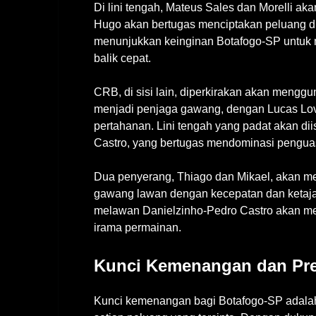
Di lini tengah, Mateus Sales dan Morelli ak
Hugo akan bertugas menciptakan peluang di 
menunjukkan keinginan Botafogo-SP untuk 
balik cepat.
CRB, di sisi lain, diperkirakan akan mengg
menjadi penjaga gawang, dengan Lucas Lovat
pertahanan. Lini tengah yang padat akan dii
Castro, yang bertugas mendominasi pengua
Dua penyerang, Thiago dan Mikael, akan 
gawang lawan dengan kecepatan dan ketajam
melawan Danielzinho-Pedro Castro akan me
irama permainan.
Kunci Kemenangan dan Pre
Kunci kemenangan bagi Botafogo-SP adalah