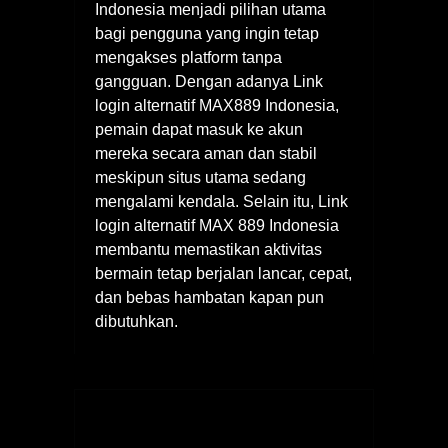
Indonesia menjadi pilihan utama
bagi pengguna yang ingin tetap
mengakses platform tanpa
gangguan. Dengan adanya Link
login alternatif MAX889 Indonesia,
pemain dapat masuk ke akun
mereka secara aman dan stabil
meskipun situs utama sedang
mengalami kendala. Selain itu, Link
login alternatif MAX 889 Indonesia
membantu memastikan aktivitas
bermain tetap berjalan lancar, cepat,
dan bebas hambatan kapan pun
dibutuhkan.
Navigasi
pos