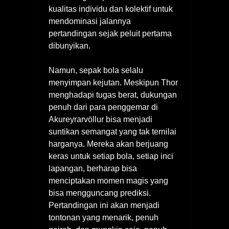
kualitas individu dan kolektif untuk
mendominasi jalannya
pertandingan sejak peluit pertama
dibunyikan.
Namun, sepak bola selalu
menyimpan kejutan. Meskipun Thor
menghadapi tugas berat, dukungan
penuh dari para penggemar di
Akureyrarvöllur bisa menjadi
suntikan semangat yang tak ternilai
harganya. Mereka akan berjuang
keras untuk setiap bola, setiap inci
lapangan, berharap bisa
menciptakan momen magis yang
bisa mengguncang prediksi.
Pertandingan ini akan menjadi
tontonan yang menarik, penuh