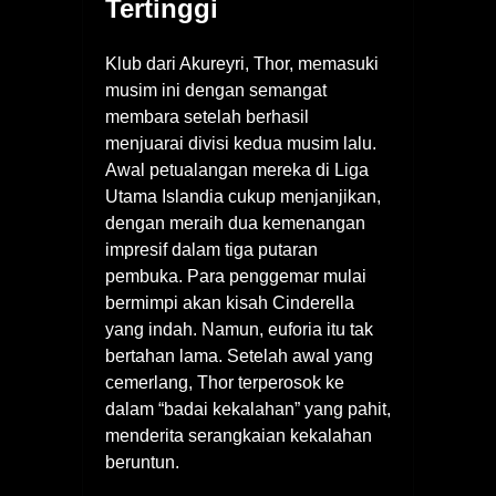
Tertinggi
Klub dari Akureyri, Thor, memasuki
musim ini dengan semangat
membara setelah berhasil
menjuarai divisi kedua musim lalu.
Awal petualangan mereka di Liga
Utama Islandia cukup menjanjikan,
dengan meraih dua kemenangan
impresif dalam tiga putaran
pembuka. Para penggemar mulai
bermimpi akan kisah Cinderella
yang indah. Namun, euforia itu tak
bertahan lama. Setelah awal yang
cemerlang, Thor terperosok ke
dalam “badai kekalahan” yang pahit,
menderita serangkaian kekalahan
beruntun.