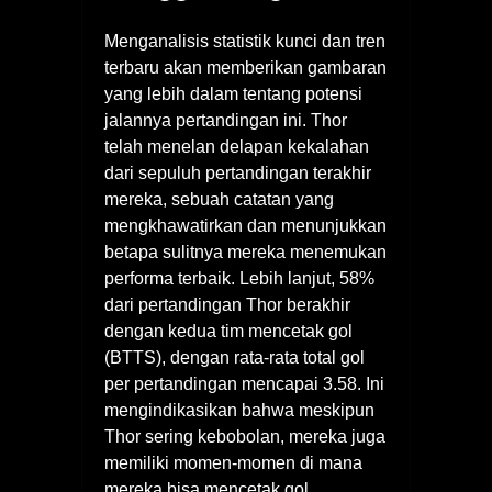
Menganalisis statistik kunci dan tren
terbaru akan memberikan gambaran
yang lebih dalam tentang potensi
jalannya pertandingan ini. Thor
telah menelan delapan kekalahan
dari sepuluh pertandingan terakhir
mereka, sebuah catatan yang
mengkhawatirkan dan menunjukkan
betapa sulitnya mereka menemukan
performa terbaik. Lebih lanjut, 58%
dari pertandingan Thor berakhir
dengan kedua tim mencetak gol
(BTTS), dengan rata-rata total gol
per pertandingan mencapai 3.58. Ini
mengindikasikan bahwa meskipun
Thor sering kebobolan, mereka juga
memiliki momen-momen di mana
mereka bisa mencetak gol.