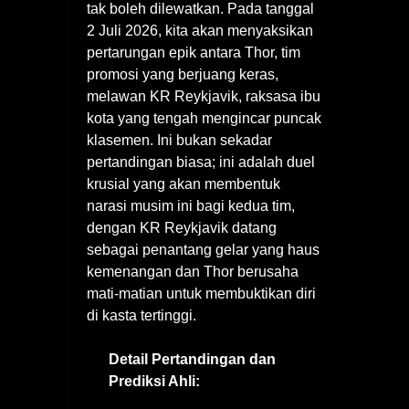
tak boleh dilewatkan. Pada tanggal
2 Juli 2026, kita akan menyaksikan
pertarungan epik antara Thor, tim
promosi yang berjuang keras,
melawan KR Reykjavik, raksasa ibu
kota yang tengah mengincar puncak
klasemen. Ini bukan sekadar
pertandingan biasa; ini adalah duel
krusial yang akan membentuk
narasi musim ini bagi kedua tim,
dengan KR Reykjavik datang
sebagai penantang gelar yang haus
kemenangan dan Thor berusaha
mati-matian untuk membuktikan diri
di kasta tertinggi.
Detail Pertandingan dan
Prediksi Ahli: