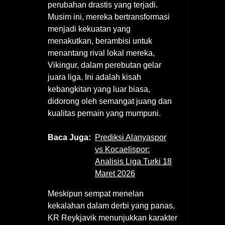
perubahan drastis yang terjadi.
Musim ini, mereka bertransformasi
menjadi kekuatan yang
menakutkan, berambisi untuk
menantang rival lokal mereka,
Vikingur, dalam perebutan gelar
juara liga. Ini adalah kisah
kebangkitan yang luar biasa,
didorong oleh semangat juang dan
kualitas pemain yang mumpuni.
Baca Juga:
Prediksi Alanyaspor
vs Kocaelispor:
Analisis Liga Turki 18
Maret 2026
Meskipun sempat menelan
kekalahan dalam derbi yang panas,
KR Reykjavik menunjukkan karakter