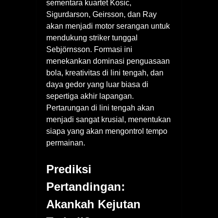
sementara kuartet Kosic,
Sigurdarson, Geirsson, dan Ray
akan menjadi motor serangan untuk
mendukung striker tunggal
Sebjörnsson. Formasi ini
menekankan dominasi penguasaan
bola, kreativitas di lini tengah, dan
daya gedor yang luar biasa di
sepertiga akhir lapangan.
Pertarungan di lini tengah akan
menjadi sangat krusial, menentukan
siapa yang akan mengontrol tempo
permainan.
Prediksi
Pertandingan:
Akankah Kejutan