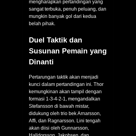
mengharapkan pertandingan yang
sangat terbuka, penuh peluang, dan
mungkin banyak gol dari kedua
belah pihak.
Duel Taktik dan
Susunan Pemain yang
Dinanti
Pertarungan taktik akan menjadi
kunci dalam pertandingan ini. Thor
kemungkinan akan tampil dengan
formasi 1-3-4-2-1, mengandalkan
Stefansson di bawah mistar,
didukung oleh trio bek Arnarsson,
Affi, dan Ragnarsson. Lini tengah
akan diisi oleh Gunnarsson,
Halldorsson, Jakobsen, dan