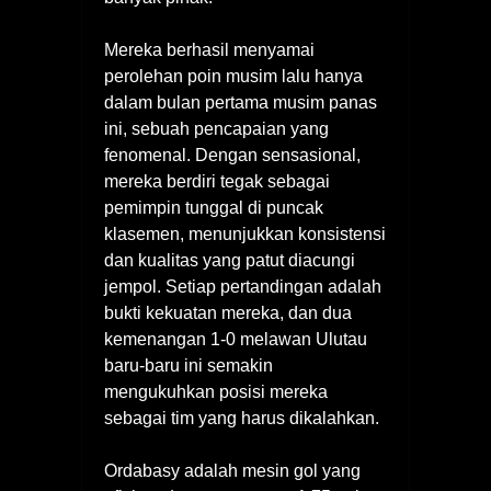
Mereka berhasil menyamai
perolehan poin musim lalu hanya
dalam bulan pertama musim panas
ini, sebuah pencapaian yang
fenomenal. Dengan sensasional,
mereka berdiri tegak sebagai
pemimpin tunggal di puncak
klasemen, menunjukkan konsistensi
dan kualitas yang patut diacungi
jempol. Setiap pertandingan adalah
bukti kekuatan mereka, dan dua
kemenangan 1-0 melawan Ulutau
baru-baru ini semakin
mengukuhkan posisi mereka
sebagai tim yang harus dikalahkan.
Ordabasy adalah mesin gol yang