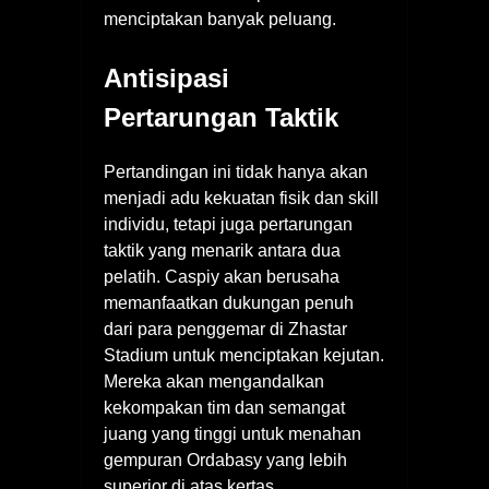
menciptakan banyak peluang.
Antisipasi
Pertarungan Taktik
Pertandingan ini tidak hanya akan
menjadi adu kekuatan fisik dan skill
individu, tetapi juga pertarungan
taktik yang menarik antara dua
pelatih. Caspiy akan berusaha
memanfaatkan dukungan penuh
dari para penggemar di Zhastar
Stadium untuk menciptakan kejutan.
Mereka akan mengandalkan
kekompakan tim dan semangat
juang yang tinggi untuk menahan
gempuran Ordabasy yang lebih
superior di atas kertas.