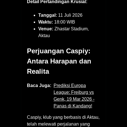
Detail Pertandingan Krusial:
Tanggal:
11 Juli 2026
Waktu:
18:00 WIB
Venue:
Zhastar Stadium,
Aktau
Perjuangan Caspiy:
Antara Harapan dan
Realita
Baca Juga:
Prediksi Europa
League: Freiburg vs
Genk, 19 Mar 2026 -
Panas di Kandang!
Caspiy, klub yang berbasis di Aktau,
telah melewati perjalanan yang