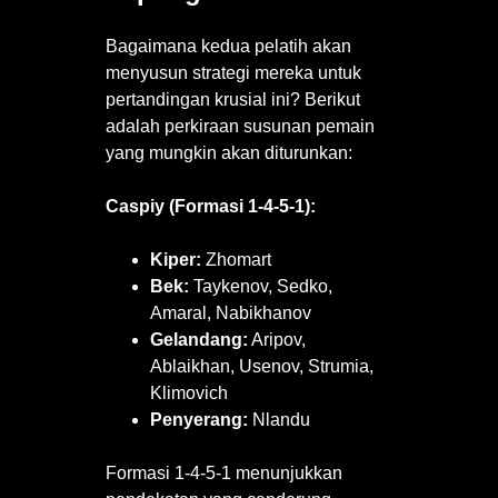
Bagaimana kedua pelatih akan
menyusun strategi mereka untuk
pertandingan krusial ini? Berikut
adalah perkiraan susunan pemain
yang mungkin akan diturunkan:
Caspiy (Formasi 1-4-5-1):
Kiper:
Zhomart
Bek:
Taykenov, Sedko,
Amaral, Nabikhanov
Gelandang:
Aripov,
Ablaikhan, Usenov, Strumia,
Klimovich
Penyerang:
Nlandu
Formasi 1-4-5-1 menunjukkan