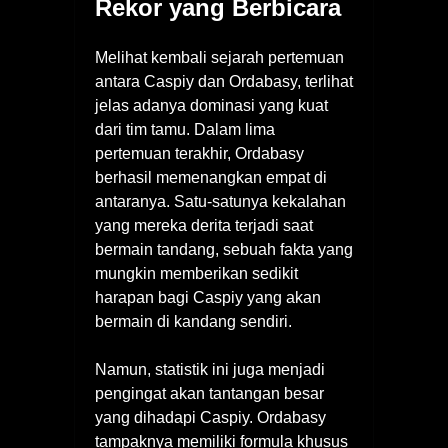
Rekor yang Berbicara
Melihat kembali sejarah pertemuan
antara Caspiy dan Ordabasy, terlihat
jelas adanya dominasi yang kuat
dari tim tamu. Dalam lima
pertemuan terakhir, Ordabasy
berhasil memenangkan empat di
antaranya. Satu-satunya kekalahan
yang mereka derita terjadi saat
bermain tandang, sebuah fakta yang
mungkin memberikan sedikit
harapan bagi Caspiy yang akan
bermain di kandang sendiri.
Namun, statistik ini juga menjadi
pengingat akan tantangan besar
yang dihadapi Caspiy. Ordabasy
tampaknya memiliki formula khusus