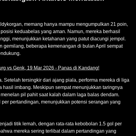
 Taldykorgan, memang hanya mampu mengumpulkan 21 poin,
di posisi keduabelas yang aman. Namun, mereka berhasil
inggi, menunjukkan ketahanan yang patut diacungi jempol.
an gemilang, beberapa kemenangan di bulan April sempat
endukung.
urg vs Genk, 19 Mar 2026 - Panas di Kandang!
Setelah tersingkir dari ajang piala, performa mereka di liga
 hasil imbang. Meskipun sempat menunjukkan taringnya
enelan pil pahit saat kalah dalam laga balas dendam.
ol per pertandingan, menunjukkan potensi serangan yang
njadi titik lemah, dengan rata-rata kebobolan 1.5 gol per
 bahwa mereka sering terlibat dalam pertandingan yang