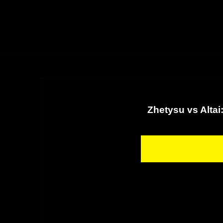
Skip
to
content
Zhetysu vs Altai