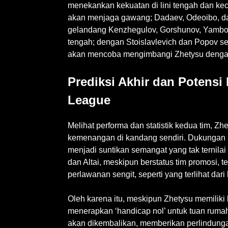
menekankan kekuatan di lini tengah dan ke
akan menjaga gawang; Dadaev, Odeoibo, da
gelandang Kenzhegulov, Gorshunov, Yambo
tengah; dengan Stoislavlevich dan Popov s
akan mencoba mengimbangi Zhetysu dengan d
Prediksi Akhir dan Potensi
League
Melihat performa dan statistik kedua tim, 
kemenangan di kandang sendiri. Dukungan pe
menjadi suntikan semangat yang tak ternila
dan Altai, meskipun berstatus tim promos
perlawanan sengit, seperti yang terlihat dar
Oleh karena itu, meskipun Zhetysu memilik
menerapkan ‘handicap nol’ untuk tuan rumah.
akan dikembalikan, memberikan perlindungan