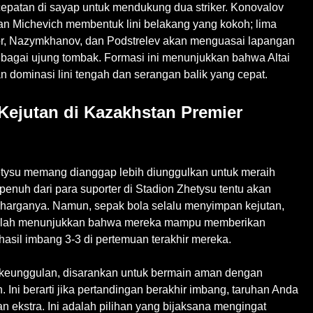
cepatan di sayap untuk mendukung dua striker. Konovalov
n Michevich membentuk lini belakang yang kokoh; lima
r, Nazymkhanov, dan Podstrelev akan menguasai lapangan
ebagai ujung tombak. Formasi ini menunjukkan bahwa Altai
ominasi lini tengah dan serangan balik yang cepat.
 Kejutan di Kazakhstan Premier
Zhetysu memang dianggap lebih diunggulkan untuk meraih
nuh dari para suporter di Stadion Zhetysu tentu akan
i harganya. Namun, sepak bola selalu menyimpan kejutan,
i, telah menunjukkan bahwa mereka mampu memberikan
i hasil imbang 3-3 di pertemuan terakhir mereka.
i keunggulan, disarankan untuk bermain aman dengan
 Ini berarti jika pertandingan berakhir imbang, taruhan Anda
 ekstra. Ini adalah pilihan yang bijaksana mengingat