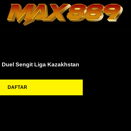
: Duel Sengit Liga Kazakhstan
DAFTAR