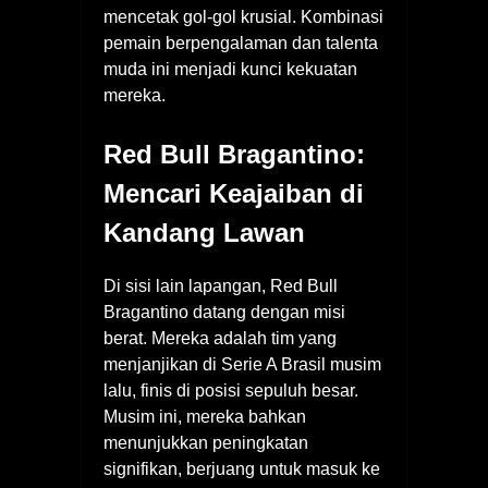
mencetak gol-gol krusial. Kombinasi
pemain berpengalaman dan talenta
muda ini menjadi kunci kekuatan
mereka.
Red Bull Bragantino:
Mencari Keajaiban di
Kandang Lawan
Di sisi lain lapangan, Red Bull
Bragantino datang dengan misi
berat. Mereka adalah tim yang
menjanjikan di Serie A Brasil musim
lalu, finis di posisi sepuluh besar.
Musim ini, mereka bahkan
menunjukkan peningkatan
signifikan, berjuang untuk masuk ke