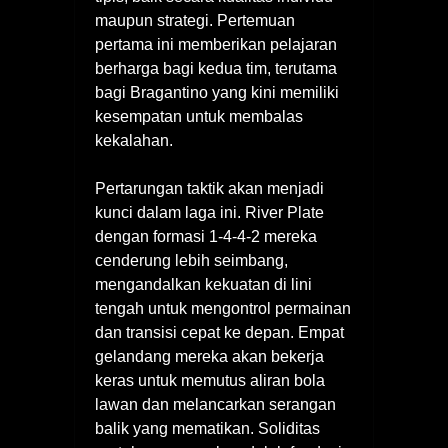
maupun strategi. Pertemuan
pertama ini memberikan pelajaran
berharga bagi kedua tim, terutama
bagi Bragantino yang kini memiliki
kesempatan untuk membalas
kekalahan.
Pertarungan taktik akan menjadi
kunci dalam laga ini. River Plate
dengan formasi 1-4-4-2 mereka
cenderung lebih seimbang,
mengandalkan kekuatan di lini
tengah untuk mengontrol permainan
dan transisi cepat ke depan. Empat
gelandang mereka akan bekerja
keras untuk memutus aliran bola
lawan dan melancarkan serangan
balik yang mematikan. Soliditas