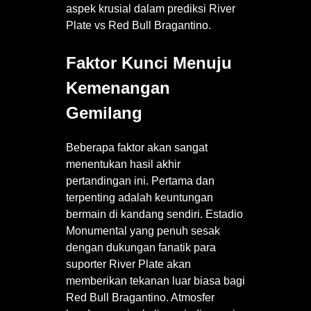
aspek krusial dalam prediksi River
Plate vs Red Bull Bragantino.
Faktor Kunci Menuju
Kemenangan
Gemilang
Beberapa faktor akan sangat
menentukan hasil akhir
pertandingan ini. Pertama dan
terpenting adalah keuntungan
bermain di kandang sendiri. Estadio
Monumental yang penuh sesak
dengan dukungan fanatik para
suporter River Plate akan
memberikan tekanan luar biasa bagi
Red Bull Bragantino. Atmosfer