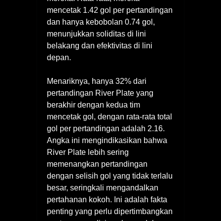
mencetak 1.42 gol per pertandingan
dan hanya kebobolan 0.74 gol,
menunjukkan soliditas di lini
belakang dan efektivitas di lini
depan.
Menariknya, hanya 32% dari
pertandingan River Plate yang
berakhir dengan kedua tim
mencetak gol, dengan rata-rata total
gol per pertandingan adalah 2.16.
Angka ini mengindikasikan bahwa
River Plate lebih sering
memenangkan pertandingan
dengan selisih gol yang tidak terlalu
besar, seringkali mengandalkan
pertahanan kokoh. Ini adalah fakta
penting yang perlu dipertimbangkan