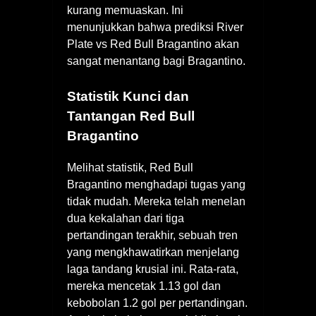
kurang memuaskan. Ini
menunjukkan bahwa prediksi River
Plate vs Red Bull Bragantino akan
sangat menantang bagi Bragantino.
Statistik Kunci dan
Tantangan Red Bull
Bragantino
Melihat statistik, Red Bull
Bragantino menghadapi tugas yang
tidak mudah. Mereka telah menelan
dua kekalahan dari tiga
pertandingan terakhir, sebuah tren
yang mengkhawatirkan menjelang
laga tandang krusial ini. Rata-rata,
mereka mencetak 1.13 gol dan
kebobolan 1.2 gol per pertandingan.