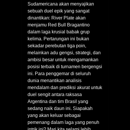
Sudamericana akan menyajikan
sebuah duel epik yang sangat
dinantikan: River Plate akan
menjamu Red Bull Bragantino
dalam laga krusial babak grup
kelima. Pertarungan ini bukan
sekadar perebutan tiga poin,
melainkan adu gengsi, strategi, dan
ambisi besar untuk mengamankan
posisi terbaik di turnamen bergengsi
ini. Para penggemar di seluruh
dunia menantikan analisis
mendalam dan prediksi akurat untuk
duel sengit antara raksasa
Argentina dan tim Brasil yang
sedang naik daun ini. Siapakah
yang akan keluar sebagai
pemenang dalam laga yang penuh
intrik ini? Mari kita selami lebih