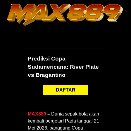
Skip
to
content
Prediksi Copa
Sudamericana: River Plate
vs Bragantino
DAFTAR
MAX889
–
Dunia sepak bola akan
kembali bergetar! Pada tanggal 21
Mei 2026, panggung Copa