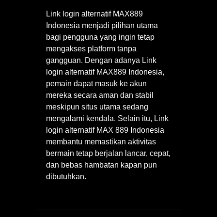
Link login alternatif MAX889
Indonesia menjadi pilihan utama
bagi pengguna yang ingin tetap
mengakses platform tanpa
gangguan. Dengan adanya Link
login alternatif MAX889 Indonesia,
pemain dapat masuk ke akun
mereka secara aman dan stabil
meskipun situs utama sedang
mengalami kendala. Selain itu, Link
login alternatif MAX 889 Indonesia
membantu memastikan aktivitas
bermain tetap berjalan lancar, cepat,
dan bebas hambatan kapan pun
dibutuhkan.
Navigasi