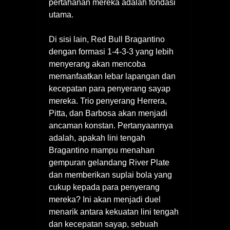
pertahanan mereka adalah fondasi
utama.
Di sisi lain, Red Bull Bragantino
dengan formasi 1-4-3-3 yang lebih
menyerang akan mencoba
memanfaatkan lebar lapangan dan
kecepatan para penyerang sayap
mereka. Trio penyerang Herrera,
Pitta, dan Barbosa akan menjadi
ancaman konstan. Pertanyaannya
adalah, apakah lini tengah
Bragantino mampu menahan
gempuran gelandang River Plate
dan memberikan suplai bola yang
cukup kepada para penyerang
mereka? Ini akan menjadi duel
menarik antara kekuatan lini tengah
dan kecepatan sayap, sebuah