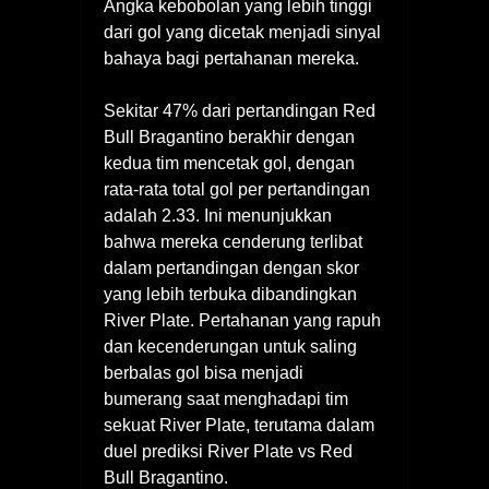
Angka kebobolan yang lebih tinggi
dari gol yang dicetak menjadi sinyal
bahaya bagi pertahanan mereka.
Sekitar 47% dari pertandingan Red
Bull Bragantino berakhir dengan
kedua tim mencetak gol, dengan
rata-rata total gol per pertandingan
adalah 2.33. Ini menunjukkan
bahwa mereka cenderung terlibat
dalam pertandingan dengan skor
yang lebih terbuka dibandingkan
River Plate. Pertahanan yang rapuh
dan kecenderungan untuk saling
berbalas gol bisa menjadi
bumerang saat menghadapi tim
sekuat River Plate, terutama dalam
duel prediksi River Plate vs Red
Bull Bragantino.